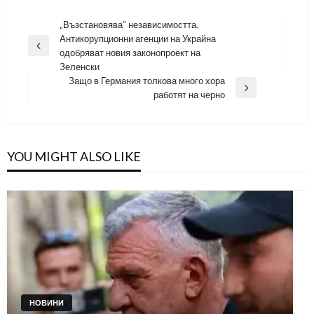
Навигация
„Възстановява“ независимостта.
Aнтикорупционни агенции на Украйна
Previous
одобряват новия законопроект на
Post
Зеленски
Защо в Германия толкова много хора
Next
работят на черно
Post
YOU MIGHT ALSO LIKE
НОВИНИ