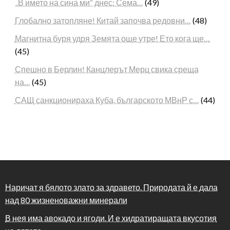
„В името на сина ми“ днес: Сема…
(49)
Глобално затопляне! Китай започва редовни…
(48)
Магнитна буря удря Земята още утре! Ето кога ще…
(45)
Спешно в Берлин! Канцлерът Мерц свика среща
на…
(45)
САЩ санкционираха Куба, българското МВнР с…
(44)
Наричат я бялото злато за здравето. Природата й е дала
над 80 жизненоважни минерали
В нея има авокадо и ягоди. И е хидратиращата вкусотия