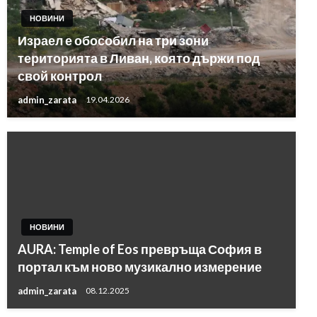
НОВИНИ
Израел е обособил на три зони
територията в Ливан, която държи под
свой контрол
admin_zarata
19.04.2026
НОВИНИ
AURA: Temple of Eos превръща София в
портал към ново музикално измерение
admin_zarata
08.12.2025