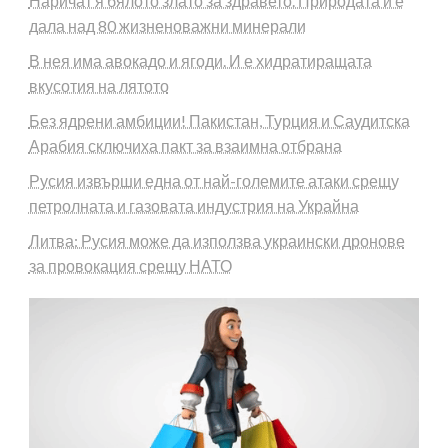
Наричат я бялото злато за здравето. Природата й е
дала над 80 жизненоважни минерали
В нея има авокадо и ягоди. И е хидратиращата
вкусотия на лятото
Без ядрени амбиции! Пакистан, Турция и Саудитска
Арабия сключиха пакт за взаимна отбрана
Русия извърши една от най-големите атаки срещу
петролната и газовата индустрия на Украйна
Литва: Русия може да използва украински дронове
за провокация срещу НАТО