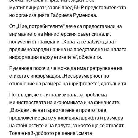
мултиплицират“, заяви пред БНР представителката
но организацията Габриела Руменова.
От „Ние, потребителите“ вече са предоставили на
вниманието на Министерския съвет сигнали,
получени от граждани. „Хората се заблуждават
предимно заради начина на представяне на цялата
информация върху етикетите“, обясни тя.
Руменова посочи, че може да има претрупване на
етикета с информация. „Несъразмерност по
отношение на размера на шрифтовете“, допълни тя.
Потвърди, че е сигнализирала за проблема
министерствата на икономиката и на финансите.
„Виждам, че на първо четене е прието това
предложение да се унифицира шрифта и размера
на стойностите и на валута, за която ще се отнасят.
Това е най-доброто решение“, смята