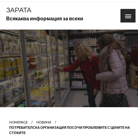
Skip
ЗАРАТА
to
Всякаква информация за всеки
content
HOMEPAGE
НОВИНИ
ПОТРЕБИТЕЛСКА ОРГАНИЗАЦИЯ ПОСОЧИ ПРОБЛЕМИТЕ С ЦЕНИТЕ НА
СТОКИТЕ