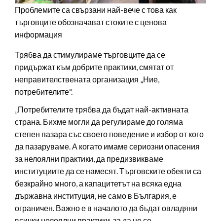
Проблемите са свързани най-вече с това как
търговците обозначават стоките с ценова
информация
Трябва да стимулираме търговците да се
придържат към добрите практики, смятат от
неправителствената организация „Ние,
потребителите“.
„Потребителите трябва да бъдат най-активната
страна. Бихме могли да регулираме до голяма
степен пазара със своето поведение и избор от кого
да пазаруваме. А когато имаме сериозни опасения
за нелоялни практики, да предизвикваме
институциите да се намесят. Търговските обекти са
безкрайно много, а капацитетът на всяка една
държавна институция, не само в България, е
ограничен. Важно е в началото да бъдат овладяни
всички нелоялни практики, за да не се