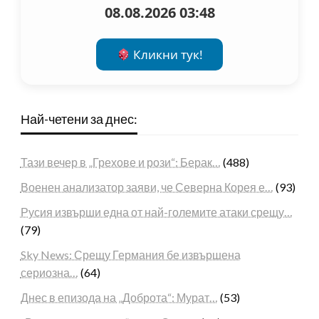
08.08.2026 03:48
Кликни тук!
Най-четени за днес:
Тази вечер в „Грехове и рози“: Берак…
(488)
Военен анализатор заяви, че Северна Корея е…
(93)
Русия извърши една от най-големите атаки срещу…
(79)
Sky News: Срещу Германия бе извършена
сериозна…
(64)
Днес в епизода на „Доброта“: Мурат…
(53)