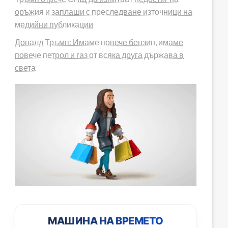
оръжия и заплаши с преследване източници на
медийни публикации
Доналд Тръмп: Имаме повече бензин, имаме
повече петрол и газ от всяка друга държава в
света
МАШИНА НА ВРЕМЕТО