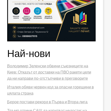
Най-нови
Володимир Зеленски обвини съюзниците на
Киев: Отказът от доставки на ПВО ракети цели
да ни направи по-отстъпчиви в преговорите
Италия обяви червен код за опасни горещини в
цялата страна
Берое постави рекорд в Първа и Втора лига
Тръмп отрече САЩ да изпитват недостиг на