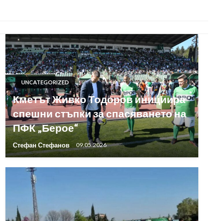
UNCATEGORIZED
Кметът Живко Тодоров инициира
спешни стъпки за спасяването на
ПФК „Берое“
Стефан Стефанов
09.05.2026