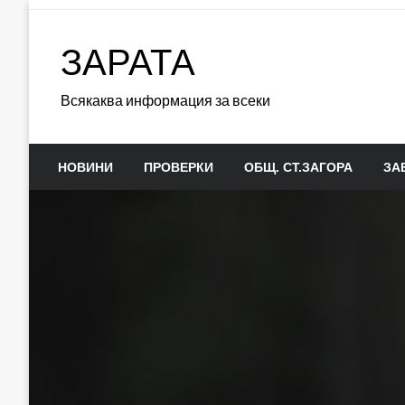
Skip
to
ЗАРАТА
content
Всякаква информация за всеки
НОВИНИ
ПРОВЕРКИ
ОБЩ. СТ.ЗАГОРА
ЗА