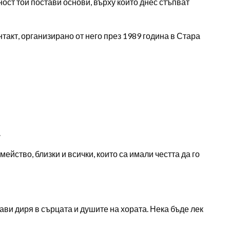
еност той постави основи, върху които днес стъпват
такт, организирано от него през 1989 година в Стара
.
йство, близки и всички, които са имали честта да го
тави диря в сърцата и душите на хората. Нека бъде лек