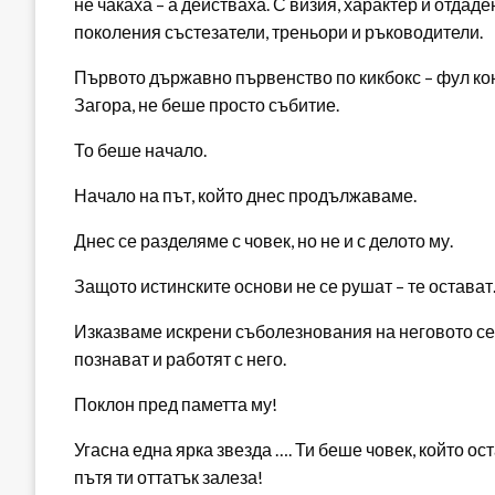
не чакаха – а действаха. С визия, характер и отдад
поколения състезатели, треньори и ръководители.
Първото държавно първенство по кикбокс – фул кон
Загора, не беше просто събитие.
То беше начало.
Начало на път, който днес продължаваме.
Днес се разделяме с човек, но не и с делото му.
Защото истинските основи не се рушат – те остават
Изказваме искрени съболезнования на неговото семе
познават и работят с него.
Поклон пред паметта му!
Угасна една ярка звезда …. Ти беше човек, който ос
пътя ти оттатък залеза!