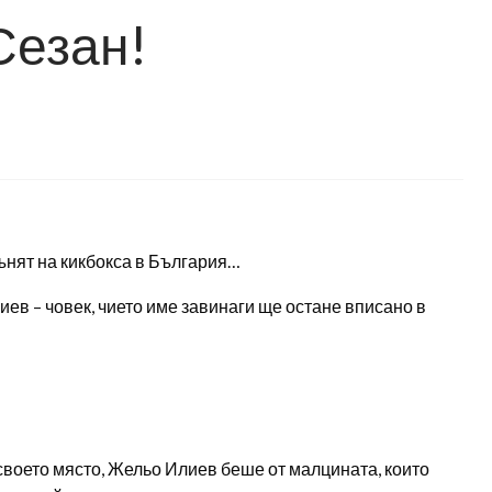
Сезан!
гънят на кикбокса в България…
ев – човек, чието име завинаги ще остане вписано в
 своето място, Жельо Илиев беше от малцината, които