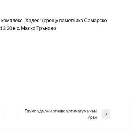
н комплекс „Хадес“ (срещу паметника Самарско
 13:30 в с. Малко Тръново
Тръмп удължи отново ултиматума към
Next
Иран
Post