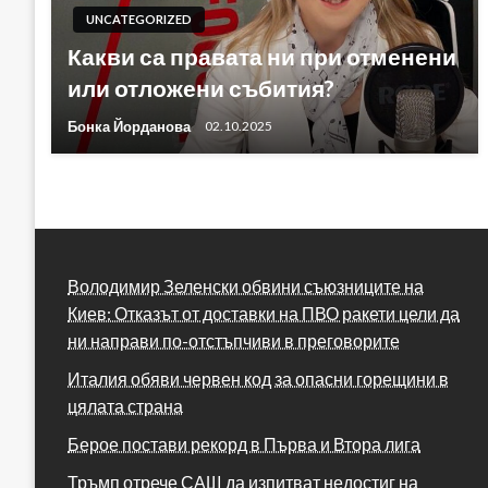
UNCATEGORIZED
Какви са правата ни при отменени
или отложени събития?
Бонка Йорданова
02.10.2025
Володимир Зеленски обвини съюзниците на
Киев: Отказът от доставки на ПВО ракети цели да
ни направи по-отстъпчиви в преговорите
Италия обяви червен код за опасни горещини в
цялата страна
Берое постави рекорд в Първа и Втора лига
Тръмп отрече САЩ да изпитват недостиг на