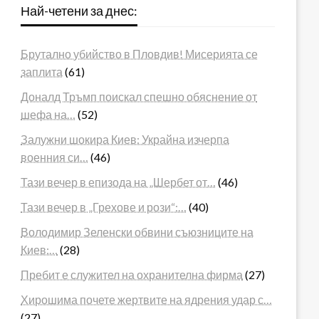
Най-четени за днес:
Брутално убийство в Пловдив! Мисерията се
заплита
(61)
Доналд Тръмп поискал спешно обяснение от
шефа на…
(52)
Залужни шокира Киев: Украйна изчерпа
военния си…
(46)
Тази вечер в епизода на „Шербет от…
(46)
Тази вечер в „Грехове и рози“:…
(40)
Володимир Зеленски обвини съюзниците на
Киев:…
(28)
Пребит е служител на охранителна фирма
(27)
Хирошима почете жертвите на ядрения удар с…
(27)