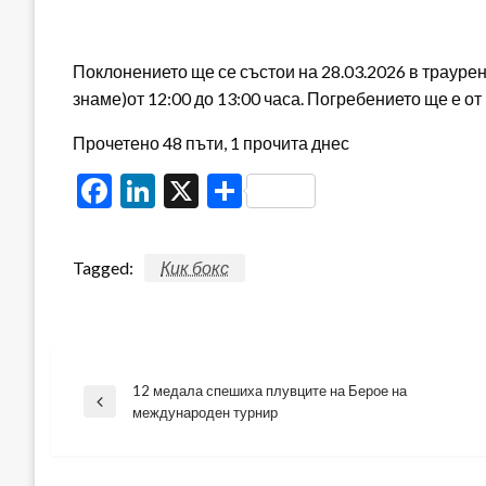
Поклонението ще се състои на 28.03.2026 в трауре
знаме)от 12:00 до 13:00 часа. Погребението ще е от
Прочетено 48 пъти, 1 прочита днес
Facebook
LinkedIn
X
Share
Tagged:
Кик бокс
12 медала спешиха плувците на Берое на
Навигация
Previous
международен турнир
Post