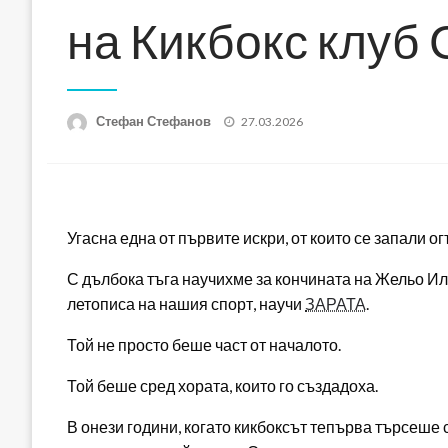
на Кикбокс клуб 
Posted
Стефан Стефанов
27.03.2026
on
Угасна една от първите искри, от които се запали о
С дълбока тъга научихме за кончината на Жельо Или
летописа на нашия спорт, научи
ЗАРАТА
.
Той не просто беше част от началото.
Той беше сред хората, които го създадоха.
В онези години, когато кикбоксът тепърва търсеше