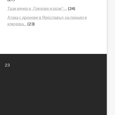
Тази вечер в „Грехове и рози“:…
(24)
Атака с дронове в Ярославъл, на прицел е
ключова…
(23)
23