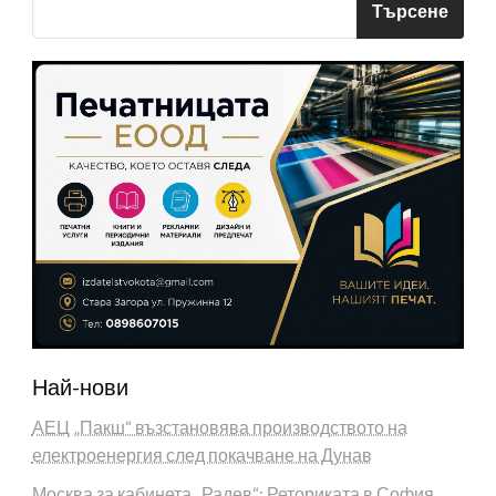
Търсене
Най-нови
АЕЦ „Пакш“ възстановява производството на
електроенергия след покачване на Дунав
Москва за кабинета „Радев“: Реториката в София