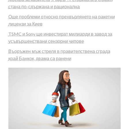
стана по-сдържана и рационална
Още проблеми относно прехвърлянето на ракетни
лицензи за Киев
TSMC и Sony ще инвестират милиарди в завод за
усъвършенствани сензорни чипове
Въоръжен мъж стреля в правителствена сграда
край Банкок, двама са ранени