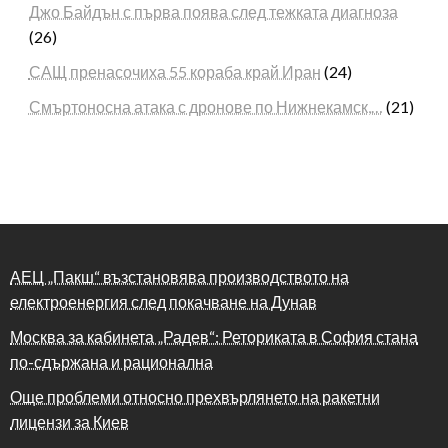
Джо Байдън с първа поява след тежката диагноза
(26)
САЩ пренасочиха 55 кораба край Иран
(24)
Смъртоносна атака с дронове по Нижнекамск,…
(21)
АЕЦ „Пакш“ възстановява производството на
електроенергия след покачване на Дунав
Москва за кабинета „Радев“: Реториката в София стана
по-сдържана и рационална
Още проблеми относно прехвърлянето на ракетни
лицензи за Киев