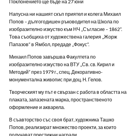
Поклонението ще бъде на 27 юни
Напусна ни нашият скъп приятел и колега Михаил
Попов – дългогодишен ръководител на Школа по
изобразително изкуство към НЧ „Съгласие – 1862“.
Това съобщиха от художествена галерия „Жорж
Папазов“ в Ямбол, предаде „Фокус“.
Михаил Попов завършва Факултета по
изобразително изкуство на ВТУ „Св. св. Кирил и
Методий“ през 1979 г., спец. Декоративно-
монументална живопис при доц. Н. Гелов.
Творческият му път е свързан с работа в областта на
плаката, запазената марка, пространственото
оформление и акварела.
В съавторство със своя брат, художника Ташко
Попов, реализират множество проекти, за които
получават престижни награди.