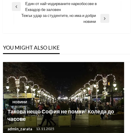
Навигация
Един от най-издирваните наркобосове в
Previous
Еквадор бе заловен
Post
Тежък удар за студентите, но има и добри
Next
новини
Post
YOU MIGHT ALSO LIKE
НОВИНИ
Такова нещо София не помни! Коледа до
часове
admin_zarata
13.11.2025