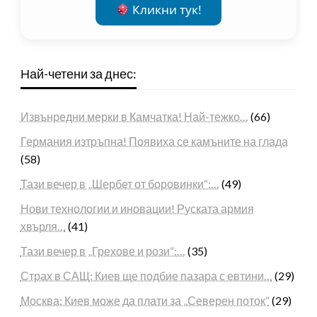
Кликни тук!
Най-четени за днес:
Извънредни мерки в Камчатка! Най-тежко…
(66)
Германия изтръпна! Появиха се камъните на глада
(58)
Тази вечер в „Шербет от боровинки“:…
(49)
Нови технологии и иновации! Руската армия
хвърля…
(41)
Тази вечер в „Грехове и рози“:…
(35)
Страх в САЩ: Киев ще подбие пазара с евтини…
(29)
Москва: Киев може да плати за „Северен поток“
(29)