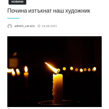
НОВИНИ
Почина изтъкнат наш художник
Posted
admin_zarata
26.06.2025
on