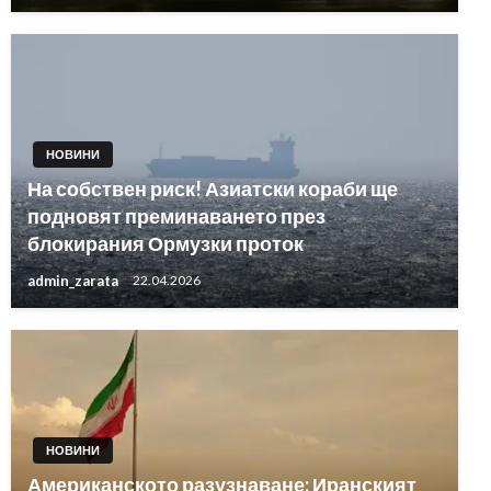
НОВИНИ
На собствен риск! Азиатски кораби ще
подновят преминаването през
блокирания Ормузки проток
admin_zarata
22.04.2026
НОВИНИ
Американското разузнаване: Иранският