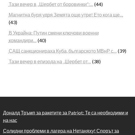
Тази вечер в „Шербет от боровинки“:…
(44)
Магнитна буря удря Земята още утре! Ето кога ще…
(43)
В Украйна: Путин смени ключови военни
командири…
(40)
САЩ санкционираха Куба, българското МВнР с…
(39)
Тази вечер в епизода на „Шербет от…
(38)
Доналд Тръмп за ракетите за Patriot: Те са необходими и
на нас
Солидни проблеми в лагера на Нетаняху! Спорът за