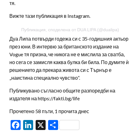
тя.
Вижте тази публикация в Instagram.
Публикация, споделена от DUA LIPA (@dualipa)
Дуа Липа потвърди годежа си с 35-годишния актьор
през юни. В интервю за британското издание на
Vogue тя призна, че никога не е мислила за сватба,
но сега се замисля каква булка би била. По думите ѝ
решението да прекара живота си с Търнър е
„наистина специално чувство“.
Публикувано съгласно общите разпоредби на
издателя на https://fakti.bg/life
Прочетено 58 пъти, 1 прочита днес
Facebook
LinkedIn
X
Share