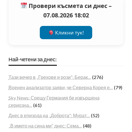
Провери късмета си днес –
07.08.2026 18:02
Кликни тук!
Най-четени за днес:
Тази вечер в „Грехове и рози“: Берак…
(276)
Военен анализатор заяви, че Северна Корея е…
(79)
Sky News: Срещу Германия бе извършена
сериозна…
(61)
Днес в епизода на „Доброта“: Мурат…
(52)
„В името на сина ми“ днес: Сема…
(48)