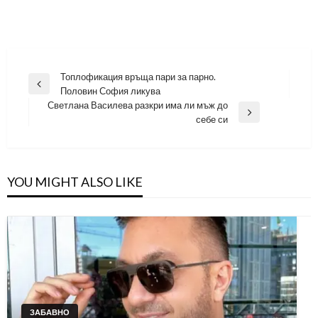
Навигация
Топлофикация връща пари за парно.
Previous
Половин София ликува
Post
Светлана Василева разкри има ли мъж до
Next
себе си
Post
YOU MIGHT ALSO LIKE
ЗАБАВНО