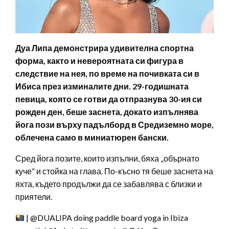
Дуа Липа демонстрира удивителна спортна
форма, както и невероятната си фигура в
следствие на нея, по време на почивката си в
Ибиса през изминалите дни. 29-годишната
певица, която се готви да отпразнува 30-ия си
рожден ден, беше заснета, докато изпълнява
йога пози върху падълборд в Средиземно море,
облечена само в миниатюрен бански.
Сред йога позите, които изпълни, бяха „обърнато
куче“ и стойка на глава. По-късно тя беше заснета на
яхта, където продължи да се забавлява с близки и
приятели.
| @DUALIPA doing paddle board yoga in Ibiza