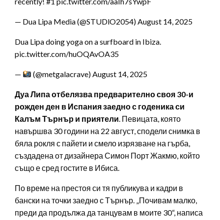
recently! #1 pic.twitter.com/aaIh7sYwpF
— Dua Lipa Media (@STUDlO2054) August 14, 2025
Dua Lipa doing yoga on a surfboard in Ibiza.
pic.twitter.com/huOQAvOA35
—
(@metgalacrave) August 14, 2025
Дуа Липа отбелязва предварително своя 30-и
рожден ден в Испания заедно с годеника си
Калъм Търнър и приятели
. Певицата, която
навършва 30 години на 22 август, сподели снимка в
бяла рокля с пайети и смело изрязване на гърба,
създадена от дизайнера Симон Порт Жакмю, който
също е сред гостите в Ибиса.
По време на престоя си тя публикува и кадри в
бански на точки заедно с Търнър. „Почивам малко,
преди да продължа да танцувам в моите 30“, написа