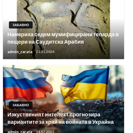
ЗАБАВНО
Намериха седем мумифицирани гепарда в
пещери на Саудитска Арабия
admin_zarata
21.01.2026
ЗАБАВНО
Изкуственият интелект прогнозира
вариантите за край на войната в Украйна
admin_zarata
14.07.2025