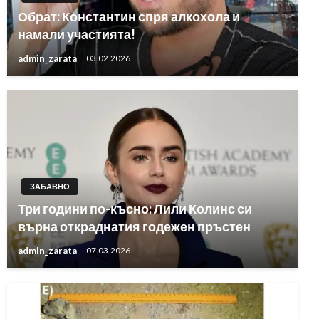
Обрат: Константин спря алкохола и
намали участията!
admin_zarata
03.02.2026
ЗАБАВНО
Три години по-късно: Лили Колинс си
върна откраднатия годежен пръстен
admin_zarata
07.03.2026