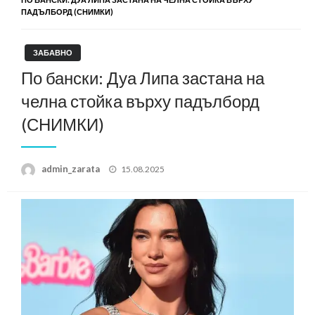
ПАДЪЛБОРД (СНИМКИ)
ЗАБАВНО
По бански: Дуа Липа застана на
челна стойка върху падълборд
(СНИМКИ)
Posted
admin_zarata
15.08.2025
on