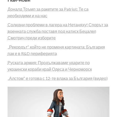
Доналд Тръмп за ракетите за Patriot: Те са
необходими и на нас
Солидни проблеми в лагера на Нетаняху! Спорът за
военната служба поставя под натиск Бецалел
Смотрич преди изборите
„Рекордът“, който не променя картината: България
пак е в R&D периферията
Руската армия: Продължаваме ударите по
украински кораби край Одеса и Черноморск
„Алстом“ е готова с 12-те влака за България (видео)