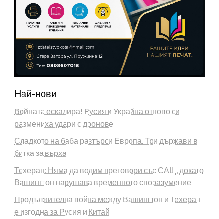
Най-нови
Войната ескалира! Русия и Украйна отново си
размениха удари с дронове
Сладкото на баба разтърси Европа. Три държави в
битка за върха
Техеран: Няма да водим преговори със САЩ, докато
Вашингтон нарушава временното споразумение
Продължителна война между Вашингтон и Техеран
е изгодна за Русия и Китай