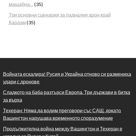
мащабна…
(35)
Три основни сценария за падналия дрон край
Кардам
(35)
Войната ескалира! Русия и Украйна отново си размениха
удари с дронове
Сладкото на баба разтърси Европа. Три държави в битка
за върха
Техеран: Няма да водим преговори със САЩ, докато
Вашингтон нарушава временното споразумение
Продължителна война между Вашингтон и Техеран е