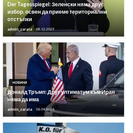
Der Tagesspiegel: Зеленски няма друг
избор, освен да приеме териториални
отстъпки
admin_zarata
08.12.2025
НОВИНИ
Доналд Тръмп: Друг ултиматум към Иран
няма да има
admin_zarata
06.04.2026