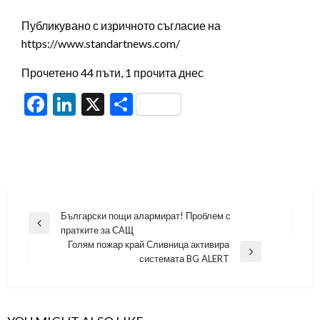
Публикувано с изричното съгласие на
https://www.standartnews.com/
Прочетено 44 пъти, 1 прочита днес
Facebook
LinkedIn
X
Share
Навигация
Български пощи алармират! Проблем с
Previous
пратките за САЩ
Post
Голям пожар край Сливница активира
Next
системата BG ALERT
Post