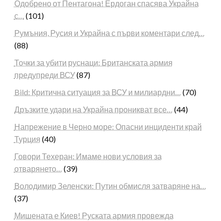
Одобрено от Пентагона! Ердоган спасява Украйна
с…
(101)
Румъния, Русия и Украйна с първи коментари след…
(88)
Точки за убити руснаци: Британската армия
предупреди ВСУ
(87)
Bild: Критична ситуация за ВСУ и милиардни…
(70)
Дръзките удари на Украйна проникват все…
(44)
Напрежение в Черно море: Опасни инциденти край
Турция
(40)
Говори Техеран: Имаме нови условия за
отварянето…
(39)
Володимир Зеленски: Путин обмисля затваряне на…
(37)
Мишената е Киев! Руската армия провежда