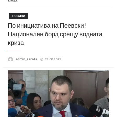
КРИЗА
НОВИНИ
По инициатива на Пеевски!
Национален борд срещу водната
криза
Posted
admin_zarata
22.08.2025
on