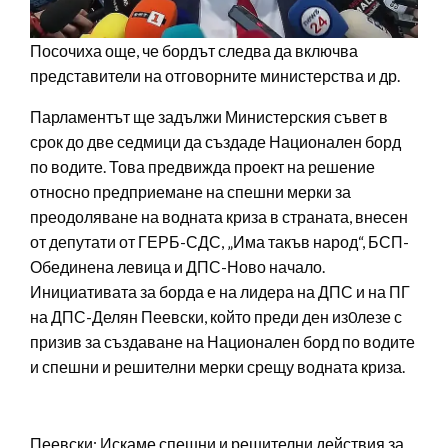
Посочиха още, че бордът следва да включва
представители на отговорните министерства и др.
Парламентът ще задължи Министерския съвет в
срок до две седмици да създаде Национален борд
по водите. Това предвижда проект на решение
относно предприемане на спешни мерки за
преодоляване на водната криза в страната, внесен
от депутати от ГЕРБ-СДС, „Има такъв народ“, БСП-
Обединена левица и ДПС-Ново начало.
Инициативата за борда е на лидера на ДПС и на ПГ
на ДПС-Делян Пеевски, който преди ден из0лезе с
призив за създаване на Национален борд по водите
и спешни и решителни мерки срещу водната криза.
Пеевски: Искаме спешни и решителни действия за