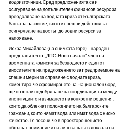
водоизточници. Сред предложенията са и
осигуряване на допълнителен финансов ресурс за
преодоляване на водната криза от Българската
банка за развитие, както и спешни действия за
осигуряване на достъп до водни ресурси за
напояване.
Искра Михайлова (на снимката горе) – народен
представител от „ДПС-Ново начало“, член на
временната комисия за безводието и един от
вносителите на предложението за предприемане на
спешни мерки за справяне с водната криза,
коментира, че сформирането на Национален борд
ще позволи подобряване на координацията между
институциите и взимането на конкретни решения,
които да облекчат положението на българските
граждани, които нямат вода или имат вода с ниско
качество. Тя посочи, че в проекторешението
обръщат внимание и на липсващата в доклада на