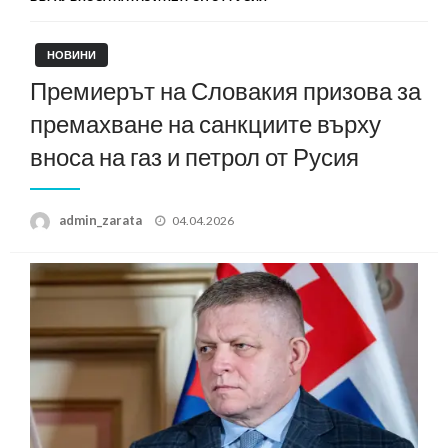
НОВИНИ
Премиерът на Словакия призова за
премахване на санкциите върху
вноса на газ и петрол от Русия
Posted
admin_zarata
04.04.2026
on