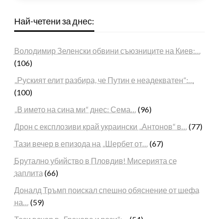
Най-четени за днес:
Володимир Зеленски обвини съюзниците на Киев:…
(106)
„Руският елит разбира, че Путин е неадекватен“:…
(100)
„В името на сина ми“ днес: Сема…
(96)
Дрон с експлозиви край украински „Антонов“ в…
(77)
Тази вечер в епизода на „Шербет от…
(67)
Брутално убийство в Пловдив! Мисерията се
заплита
(66)
Доналд Тръмп поискал спешно обяснение от шефа
на…
(59)