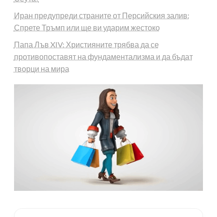
Иран предупреди страните от Персийския залив:
Спрете Тръмп или ще ви ударим жестоко
Папа Лъв XIV: Християните трябва да се
противопоставят на фундаментализма и да бъдат
творци на мира