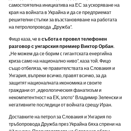
самостоятелна инициатива на ЕС за ускоряване на
края на войната в Украйна и да се предприемат
решителни стъпки за възстановяване на работата
на петролопровода „Дружба“.
Фицо каза, че в
събота е провел телефонен
разговор с унгарския премиер Виктор Орбан
.
„Не можем да се борим с гигантската енергийна
криза само на национално ниво“, каза той. Фицо
също отбеляза, че правителствата на Словакия и
Унгария, въпреки всичко, правят всичко, за да
защитят националната икономика и своите
граждани от „идеологическия фанатизъм и
некомпетентност на ЕК, злото“ Владимир Зеленски и
негативните последици от войната срещу Иран.
Доставките на петрол за Словакия и Унгария по
тръбопровода Дружба през Украйна бяха спрени на