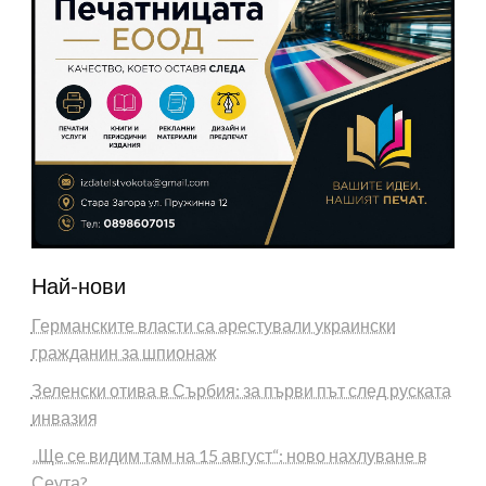
Най-нови
Германските власти са арестували украински
гражданин за шпионаж
Зеленски отива в Сърбия: за първи път след руската
инвазия
„Ще се видим там на 15 август“: ново нахлуване в
Сеута?