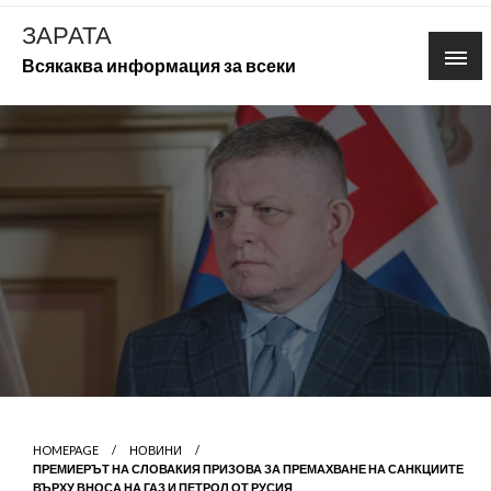
Skip
ЗАРАТА
to
Всякаква информация за всеки
content
HOMEPAGE
НОВИНИ
ПРЕМИЕРЪТ НА СЛОВАКИЯ ПРИЗОВА ЗА ПРЕМАХВАНЕ НА САНКЦИИТЕ
ВЪРХУ ВНОСА НА ГАЗ И ПЕТРОЛ ОТ РУСИЯ