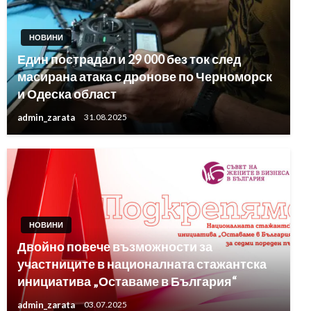
НОВИНИ
Един пострадал и 29 000 без ток след
масирана атака с дронове по Черноморск
и Одеска област
admin_zarata
31.08.2025
НОВИНИ
Двойно повече възможности за
участниците в националната стажантска
инициатива „Оставаме в България“
admin_zarata
03.07.2025