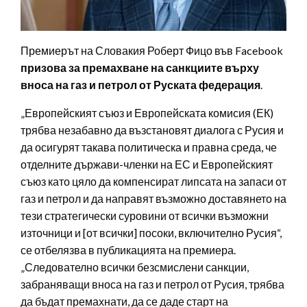
Премиерът на Словакия Роберт Фицо във Facebook
призова за премахване на санкциите върху
вноса на газ и петрол от Руската федерация
.
„Европейският съюз и Европейската комисия (ЕК)
трябва незабавно да възстановят диалога с Русия и
да осигурят такава политическа и правна среда, че
отделните държави-членки на ЕС и Европейският
съюз като цяло да компенсират липсата на запаси от
газ и петрол и да направят възможно доставянето на
тези стратегически суровини от всички възможни
източници и [от всички] посоки, включително Русия“,
се отбелязва в публикацията на премиера.
„Следователно всички безсмислени санкции,
забраняващи вноса на газ и петрол от Русия, трябва
да бъдат премахнати, да се даде старт на