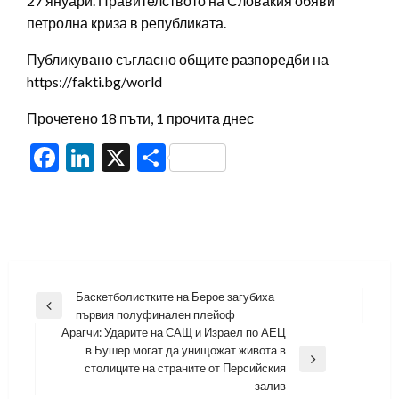
27 януари. Правителството на Словакия обяви
петролна криза в републиката.
Публикувано съгласно общите разпоредби на
https://fakti.bg/world
Прочетено 18 пъти, 1 прочита днес
Facebook
LinkedIn
X
Share
Навигация
Баскетболистките на Берое загубиха
Previous
първия полуфинален плейоф
Post
Арагчи: Ударите на САЩ и Израел по АЕЦ
в Бушер могат да унищожат живота в
Next
столиците на страните от Персийския
Post
залив