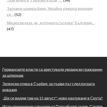
Тази вечер в „Грехове и рози“:…
(54)
Залужни шокира Киев: Украйна изчерпа военния
си…
(52)
Мицкоски каза, че „източната съседка“ България…
(47)
Германските власти са арестували украински гражданин
за шпионаж
Зеленски отива в Сърбия: за първи път след руската
инвазия
„Ще се видим там на 15 август“: ново нахлуване в Сеута?
Иран предупреди страните от Персийския залив: Спрете