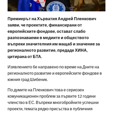
Премиерът на Хърватия Андрей Пленкович
заяви, че проектите, финансирани от
европейските фондове, остават слабо
разпознаваеми в медиите и обществото
въпреки значителния им мащаб и значение за
регионалното развитие, предаде ХИНА,
цитирана от БТА.
Изявлението бе направено по време на Дните на
регионалното развитие и европейските фондове в
южния град Шибеник.
По думите на Пленкович това е сериозен
комуникационен проблем за първите 12 години
членство в ЕС. Въпреки многобройните успешни
проекти, темата рядко присъства в публичния