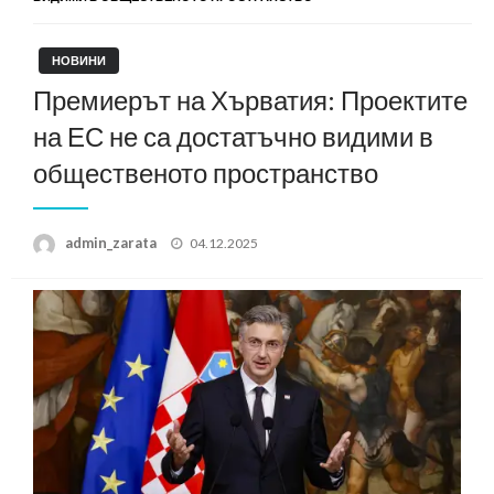
НОВИНИ
Премиерът на Хърватия: Проектите
на ЕС не са достатъчно видими в
общественото пространство
Posted
admin_zarata
04.12.2025
on