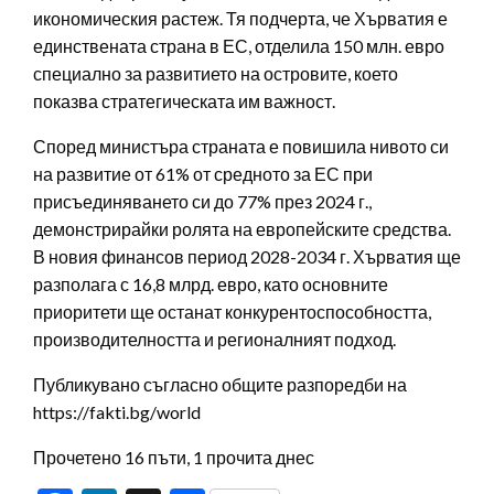
икономическия растеж. Тя подчерта, че Хърватия е
единствената страна в ЕС, отделила 150 млн. евро
специално за развитието на островите, което
показва стратегическата им важност.
Според министъра страната е повишила нивото си
на развитие от 61% от средното за ЕС при
присъединяването си до 77% през 2024 г.,
демонстрирайки ролята на европейските средства.
В новия финансов период 2028-2034 г. Хърватия ще
разполага с 16,8 млрд. евро, като основните
приоритети ще останат конкурентоспособността,
производителността и регионалният подход.
Публикувано съгласно общите разпоредби на
https://fakti.bg/world
Прочетено 16 пъти, 1 прочита днес