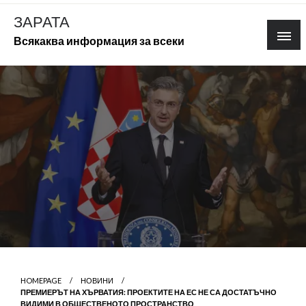
Skip
ЗАРАТА
to
Всякаква информация за всеки
content
HOMEPAGE
НОВИНИ
ПРЕМИЕРЪТ НА ХЪРВАТИЯ: ПРОЕКТИТЕ НА ЕС НЕ СА ДОСТАТЪЧНО
ВИДИМИ В ОБЩЕСТВЕНОТО ПРОСТРАНСТВО