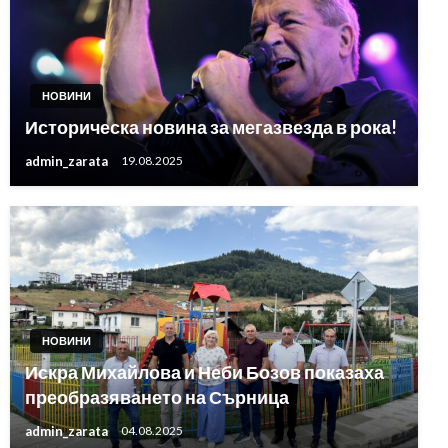
НОВИНИ
Историческа новина за мегазвезда в рока!
admin_zarata
19.08.2025
НОВИНИ
Искра Михайлова и Неби Бозов показаха
преобразяването на Сърница
admin_zarata
04.08.2025