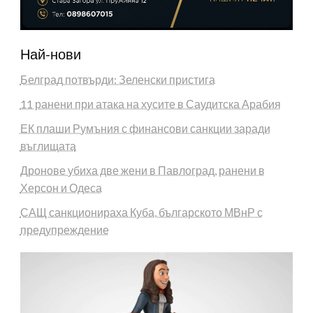
Най-нови
Белград потвърди: Зеленски пристига
11 ранени при атака на хусите в Саудитска Арабия
ЕК плаши Румъния с финансови санкции заради
въглищата
Дронове убиха две жени в Павлоград, ранени в
Херсон и Одеса
САЩ санкционираха Куба, българското МВнР с
предупреждение