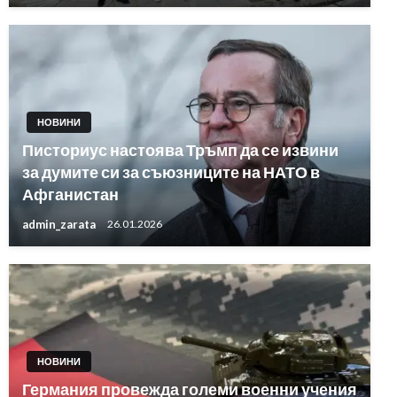
НОВИНИ
Писториус настоява Тръмп да се извини
за думите си за съюзниците на НАТО в
Афганистан
admin_zarata
26.01.2026
НОВИНИ
Германия провежда големи военни учения