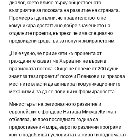
диалог, което влияе върху общественото
възприятие за посоката на развитие на страната.
Премиерът допълни, че правителството не
комуникира достатъчно добре значението на
отделните проекти, въпреки че има специално
предвидени средства за популяризирането им.
„Не е чудно, че при анкети 75 процента от
гражданите казват, че Хърватия не върви в
правилната посока. Общо не повече от 200 души
знаят за тези проекти“, посочи Пленкович и призова
местните власти да активират комуникационните
механизми, за да се повиши информираността.
Министърът на регионалното развитие и
европейските фондове Наташа Микуш Жигман
отбеляза, че през последната година са
предоставени 4 млрд. евро по различни програми,
които подобряват условията на живот и подпомагат