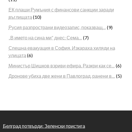
ЕК плаши Румъния с финансови санкции заради
въглищата
(10)
Русия разпространи видеозапис, показващ…
(9)
„В името на сина ми“ днес: Сема…
(7)
Спешна евакуация в София. Изкараха хиляди на
улицата
(6)
Министър Шишков взриви ефира. Разкри как се…
(6)
Дронове убиха две жени в Павлоград, ранени в…
(5)
Белград потвърди: Зеленски пристига