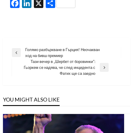
Facebook
LinkedIn
X
Share
Навигация
Голямо разбъркване в Гърция! Неочакван
Previous
ход на бивш премиер
Post
Тази вечер в „Шербет от боровинки“:
Гьоркем се надява, че след инцидента с
Next
Фатих ще са заедно
Post
YOU MIGHT ALSO LIKE