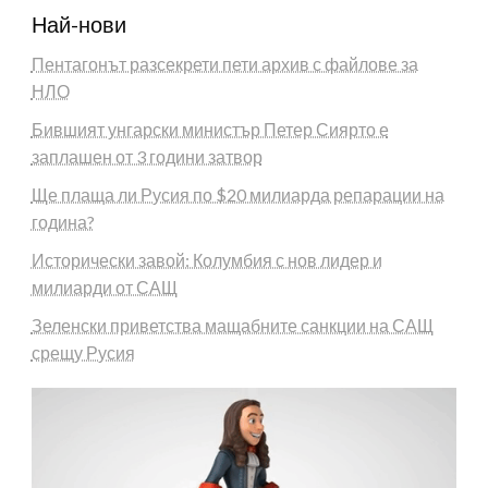
Най-нови
Пентагонът разсекрети пети архив с файлове за
НЛО
Бившият унгарски министър Петер Сиярто е
заплашен от 3 години затвор
Ще плаща ли Русия по $20 милиарда репарации на
година?
Исторически завой: Колумбия с нов лидер и
милиарди от САЩ
Зеленски приветства мащабните санкции на САЩ
срещу Русия