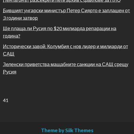
Бившият унгарски министър Петер Сиярто е заплашен от
3 години затвор
Ще плаща ли Русия по $20 милиарда репарации на
година?
Исторически завой: Колумбия с нов лидер и милиарди от
САЩ
Зеленски приветства мащабните санкции на САЩ срещу
Русия
41
Theme by Silk Themes