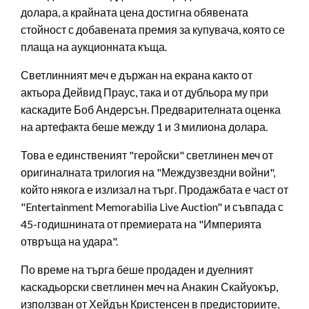
долара, а крайната цена достигна обявената
стойност с добавената премия за купувача, която се
плаща на аукционната къща.
Светлинният меч е държан на екрана както от
актьора Дейвид Праус, така и от дубльора му при
каскадите Боб Андерсън. Предварителната оценка
на артефакта беше между 1 и 3 милиона долара.
Това е единственият "геройски" светлинен меч от
оригиналната трилогия на "Междузвездни войни",
който някога е излизал на търг. Продажбата е част от
"Entertainment Memorabilia Live Auction" и съвпада с
45-годишнината от премиерата на "Империята
отвръща на удара".
По време на търга беше продаден и дуелният
каскадьорски светлинен меч на Анакин Скайуокър,
използван от Хейдън Кристенсен в предисториите,