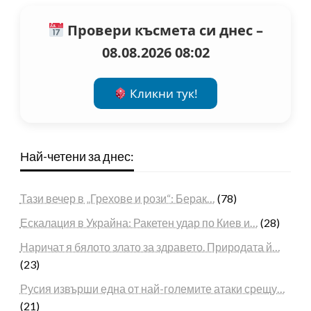
Провери късмета си днес –
08.08.2026 08:02
Кликни тук!
Най-четени за днес:
Тази вечер в „Грехове и рози“: Берак…
(78)
Ескалация в Украйна: Ракетен удар по Киев и…
(28)
Наричат я бялото злато за здравето. Природата й…
(23)
Русия извърши една от най-големите атаки срещу…
(21)