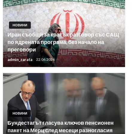
НОВИНИ
Иран съобщи за кратък разговор със САЩ
по ядрената програма, без начало на
преговори
admin_zarata
22.06.2026
НОВИНИ
Бундестагът гласува ключов пенсионен
пакет на Мерц след месеци разногласия