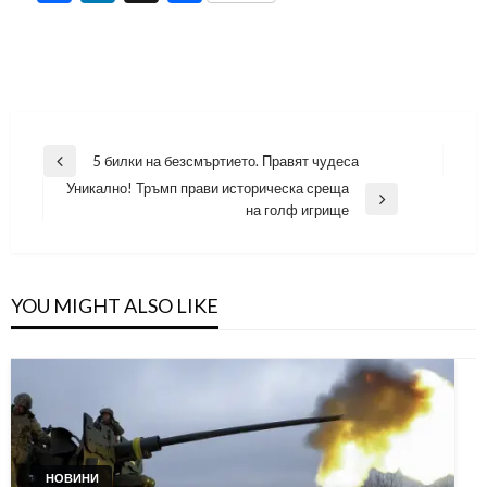
Навигация
5 билки на безсмъртието. Правят чудеса
Previous
Уникално! Тръмп прави историческа среща
Post
Next
на голф игрище
Post
YOU MIGHT ALSO LIKE
НОВИНИ