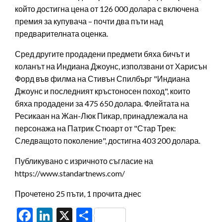
който достигна цена от 126 000 долара с включена
премия за купувача – почти два пъти над
предварителната оценка.
Сред другите продадени предмети бяха бичът и
коланът на Индиана Джоунс, използвани от Харисън
Форд във филма на Стивън Спилбърг "Индиана
Джоунс и последният кръстоносен поход", които
бяха продадени за 475 650 долара. Флейтата на
Ресикаан на Жан-Люк Пикар, принадлежала на
персонажа на Патрик Стюарт от "Стар Трек:
Следващото поколение", достигна 403 200 долара.
Публикувано с изричното съгласие на
https://www.standartnews.com/
Прочетено 25 пъти, 1 прочита днес
Facebook
LinkedIn
X
Share