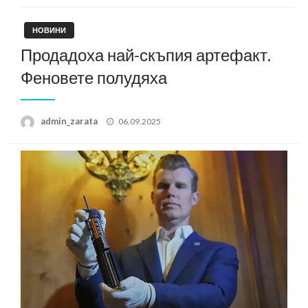
НОВИНИ
Продадоха най-скъпия артефакт.
Феновете полудяха
Posted
admin_zarata
06.09.2025
on