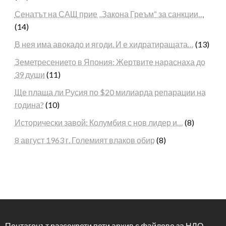
Сенатът на САЩ прие „Закона Греъм“ за санкции…
(14)
В нея има авокадо и ягоди. И е хидратиращата…
(13)
Земетресението в Япония: Жертвите нараснаха до
39 души
(11)
Ще плаща ли Русия по $20 милиарда репарации на
година?
(10)
Исторически завой: Колумбия с нов лидер и…
(8)
8 август 1963 г. Големият влаков обир
(8)
Пентагонът разсекрети пети архив с файлове за НЛО