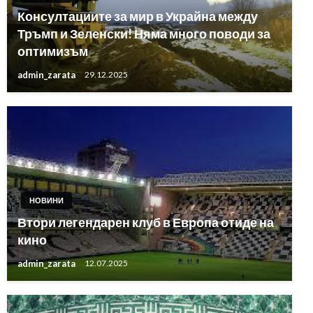
Консултациите за мир в Украйна между
Тръмп и Зеленски! Няма много поводи за
оптимизъм
admin_zarata
29.12.2025
НОВИНИ
Втори легендарен клуб в Европа отиде на
кино
admin_zarata
12.07.2025