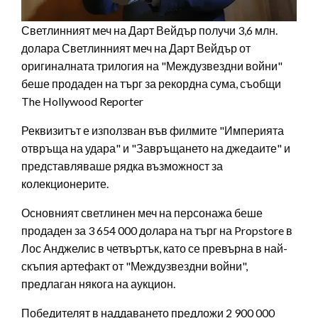
Светлинният меч на Дарт Вейдър получи 3,6 млн.
долара Светлинният меч на Дарт Вейдър от
оригиналната трилогия на "Междузвездни войни"
беше продаден на търг за рекордна сума, съобщи
The Hollywood Reporter
Реквизитът е използван във филмите "Империята
отвръща на удара" и "Завръщането на джедаите" и
представляваше рядка възможност за
колекционерите.
Основният светлинен меч на персонажа беше
продаден за 3 654 000 долара на търг на Propstore в
Лос Анджелис в четвъртък, като се превърна в най-
скъпия артефакт от "Междузвездни войни",
предлаган някога на аукцион.
Победителят в наддаването предложи 2 900 000