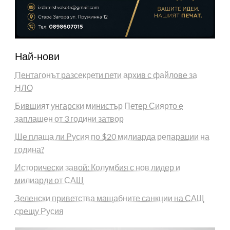
Най-нови
Пентагонът разсекрети пети архив с файлове за
НЛО
Бившият унгарски министър Петер Сиярто е
заплашен от 3 години затвор
Ще плаща ли Русия по $20 милиарда репарации на
година?
Исторически завой: Колумбия с нов лидер и
милиарди от САЩ
Зеленски приветства мащабните санкции на САЩ
срещу Русия