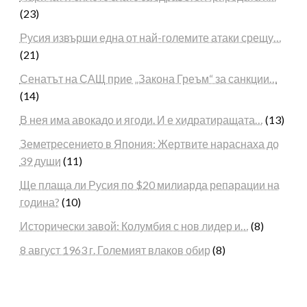
(23)
Русия извърши една от най-големите атаки срещу…
(21)
Сенатът на САЩ прие „Закона Греъм“ за санкции…
(14)
В нея има авокадо и ягоди. И е хидратиращата…
(13)
Земетресението в Япония: Жертвите нараснаха до
39 души
(11)
Ще плаща ли Русия по $20 милиарда репарации на
година?
(10)
Исторически завой: Колумбия с нов лидер и…
(8)
8 август 1963 г. Големият влаков обир
(8)