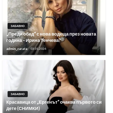
ЗАБАВНО
„Преди обед“ с нова водеща през новата
година – Ирина Тенчева?
admin_zarata
03.01.2026
ЗАБАВНО
Красавица от „Ергенът“ очаква първото си
дете (СНИМКИ)