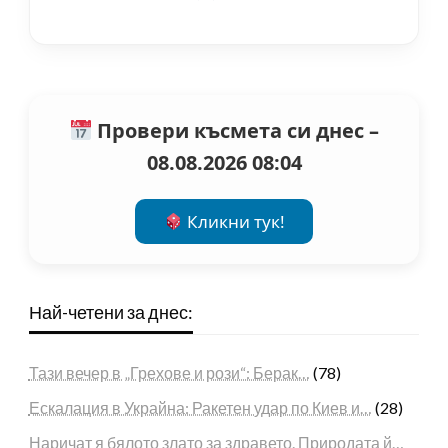
Провери късмета си днес –
08.08.2026 08:04
Кликни тук!
Най-четени за днес:
Тази вечер в „Грехове и рози“: Берак…
(78)
Ескалация в Украйна: Ракетен удар по Киев и…
(28)
Наричат я бялото злато за здравето. Природата й…