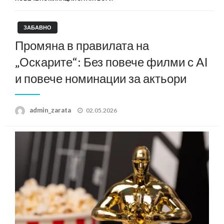
ЗАБАВНО
Промяна в правилата на
„Оскарите“: Без повече филми с AI
и повече номинации за актьори
Posted
admin_zarata
02.05.2026
on