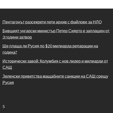
Пентагонът разсекрети пети архив с файлове за НЛО
Бившият унгарски министър Петер Сиярто е заплашен от
3 години затвор
Ще плаща ли Русия по $20 милиарда репарации на
година?
Исторически завой: Колумбия с нов лидер и милиарди от
САЩ
Зеленски приветства мащабните санкции на САЩ срещу
Русия
5