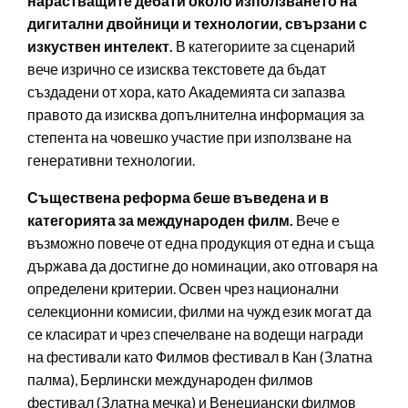
нарастващите дебати около използването на
дигитални двойници и технологии, свързани с
изкуствен интелект.
В категориите за сценарий
вече изрично се изисква текстовете да бъдат
създадени от хора, като Академията си запазва
правото да изисква допълнителна информация за
степента на човешко участие при използване на
генеративни технологии.
Съществена реформа беше въведена и в
категорията за международен филм.
Вече е
възможно повече от една продукция от една и съща
държава да достигне до номинации, ако отговаря на
определени критерии. Освен чрез национални
селекционни комисии, филми на чужд език могат да
се класират и чрез спечелване на водещи награди
на фестивали като Филмов фестивал в Кан (Златна
палма), Берлински международен филмов
фестивал (Златна мечка) и Венециански филмов