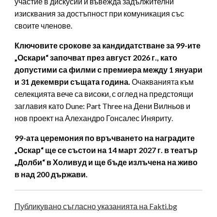
участие в дискусии и въвежда задължителни
изисквания за достъпност при комуникация със
своите членове.
Ключовите срокове за кандидатстване за 99-ите
„Оскари“ започват през август 2026 г., като
допустими са филми с премиера между 1 януари
и 31 декември същата година.
Очакванията към
селекцията вече са високи, с оглед на предстоящи
заглавия като Dune: Part Three на Дени Вилньов и
нов проект на Алехандро Гонсалес Иняриту.
99-ата церемония по връчването на наградите
„Оскар“ ще се състои на 14 март 2027 г. в театър
„Долби“ в Холивуд и ще бъде излъчена на живо
в над 200 държави.
Публикувано съгласно указанията на Fakti.bg