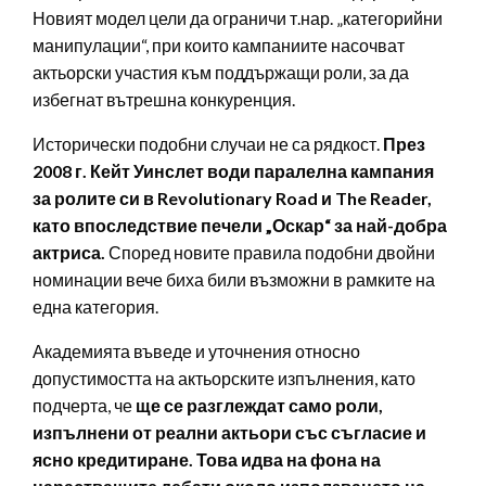
Новият модел цели да ограничи т.нар. „категорийни
манипулации“, при които кампаниите насочват
актьорски участия към поддържащи роли, за да
избегнат вътрешна конкуренция.
Исторически подобни случаи не са рядкост.
През
2008 г. Кейт Уинслет води паралелна кампания
за ролите си в Revolutionary Road и The Reader,
като впоследствие печели „Оскар“ за най-добра
актриса.
Според новите правила подобни двойни
номинации вече биха били възможни в рамките на
една категория.
Академията въведе и уточнения относно
допустимостта на актьорските изпълнения, като
подчерта, че
ще се разглеждат само роли,
изпълнени от реални актьори със съгласие и
ясно кредитиране. Това идва на фона на