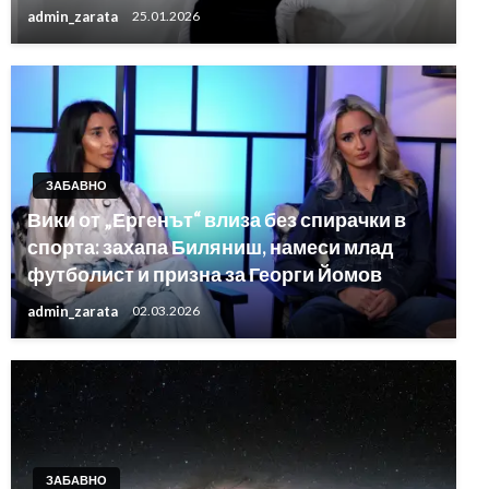
admin_zarata
25.01.2026
ЗАБАВНО
Вики от „Ергенът“ влиза без спирачки в
спорта: захапа Биляниш, намеси млад
футболист и призна за Георги Йомов
admin_zarata
02.03.2026
ЗАБАВНО