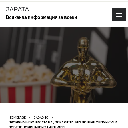
Skip
ЗАРАТА
to
Всякаква информация за всеки
content
HOMEPAGE
ЗАБАВНО
ПРОМЯНА В ПРАВИЛАТА НА „ОСКАРИТЕ“: БЕЗ ПОВЕЧЕ ФИЛМИ С AI И
ПОВЕЧЕ НОМИНАЦИИ ЗА АКТЬОРИ