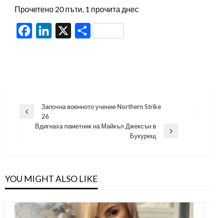
Прочетено 20 пъти, 1 прочита днес
Facebook
LinkedIn
X
Share
Навигация
Започна военното учение Northern Strike
Previous
26
Post
Вдигнаха паметник на Майкъл Джексън в
Next
Букурещ
Post
YOU MIGHT ALSO LIKE