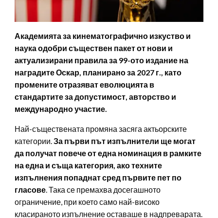
Академията за кинематографично изкуство и
наука одобри съществен пакет от нови и
актуализирани правила за 99-ото издание на
наградите Оскар, планирано за 2027 г., като
промените отразяват еволюцията в
стандартите за допустимост, авторство и
международно участие.
Най-съществената промяна засяга актьорските
категории.
За първи път изпълнители ще могат
да получат повече от една номинация в рамките
на една и съща категория, ако техните
изпълнения попаднат сред първите пет по
гласове
. Така се премахва досегашното
ограничение, при което само най-високо
класираното изпълнение оставаше в надпреварата.