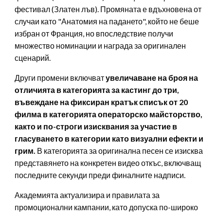
фестивал (Златен лъв). Промяната е вдъхновена от
случаи като "Анатомия на падането", който не беше
избран от Франция, но впоследствие получи
множество номинации и награда за оригинален
сценарий.
Други промени включват
увеличаване на броя на
отличията в категорията за кастинг до три,
въвеждане на фиксиран кратък списък от 20
филма в категорията операторско майсторство,
както и по-строги изисквания за участие в
гласуването в категории като визуални ефекти и
грим.
В категорията за оригинална песен се изисква
представянето на конкретен видео откъс, включващ
последните секунди преди финалните надписи.
Академията актуализира и правилата за
промоционални кампании, като допуска по-широко