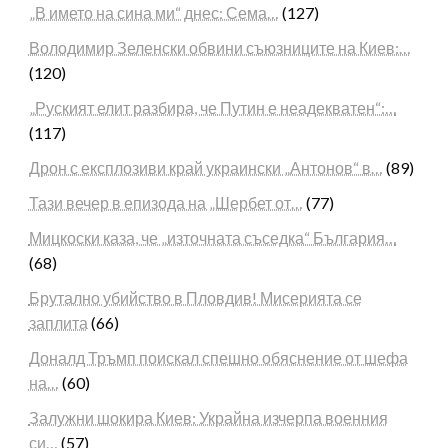
„В името на сина ми“ днес: Сема…
(127)
Володимир Зеленски обвини съюзниците на Киев:…
(120)
„Руският елит разбира, че Путин е неадекватен“:…
(117)
Дрон с експлозиви край украински „Антонов“ в…
(89)
Тази вечер в епизода на „Шербет от…
(77)
Мицкоски каза, че „източната съседка“ България…
(68)
Брутално убийство в Пловдив! Мисерията се
заплита
(66)
Доналд Тръмп поискал спешно обяснение от шефа
на…
(60)
Залужни шокира Киев: Украйна изчерпа военния
си…
(57)