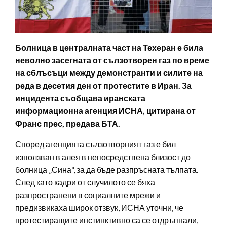
Болница в централната част на Техеран е била
неволно засегната от сълзотворен газ по време
на сблъсъци между демонстранти и силите на
реда в десетия ден от протестите в Иран. За
инцидента съобщава иранската
информационна агенция ИСНА, цитирана от
Франс прес, предава БТА.
Според агенцията сълзотворният газ е бил
използван в алея в непосредствена близост до
болница „Сина“, за да бъде разпръсната тълпата.
След като кадри от случилото се бяха
разпространени в социалните мрежи и
предизвикаха широк отзвук, ИСНА уточни, че
протестиращите инстинктивно са се отдръпнали,