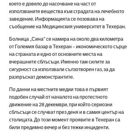
което е довело до насочване на част от
използваните вещества към сградата на лечебното
заведение. Информацията се позовава на
съобщение на Медицинския университет в Техеран.
Болница „Сина“ се намира на около два километра
от Големия базар в Техеран – икономическото сърце
на страната и едно от основните места на
вчерашните сблъсъци. Именно там силите за
сигурност са използвали сълзотворен газ, за да
разпръснат демонстрантите.
По данни на местните медии това е първият
подобен случай от началото на протестното
движение на 28 декември, при който сериозни
сблъсъци се случват през деня и в самия център на
столицата. До този момент проявите в Техеран са
били предимно вечер и без тежки инциденти.