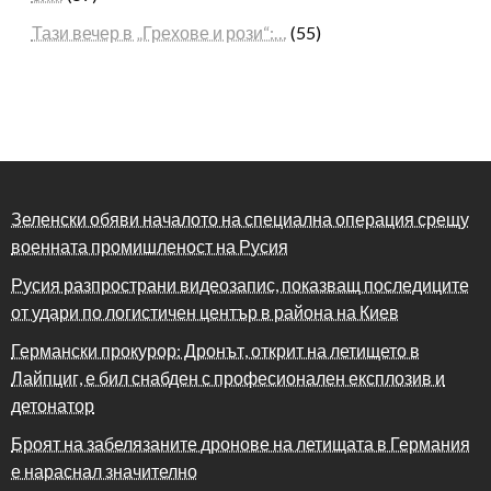
Тази вечер в „Грехове и рози“:…
(55)
Зеленски обяви началото на специална операция срещу
военната промишленост на Русия
Русия разпространи видеозапис, показващ последиците
от удари по логистичен център в района на Киев
Германски прокурор: Дронът, открит на летището в
Лайпциг, е бил снабден с професионален експлозив и
детонатор
Броят на забелязаните дронове на летищата в Германия
е нараснал значително