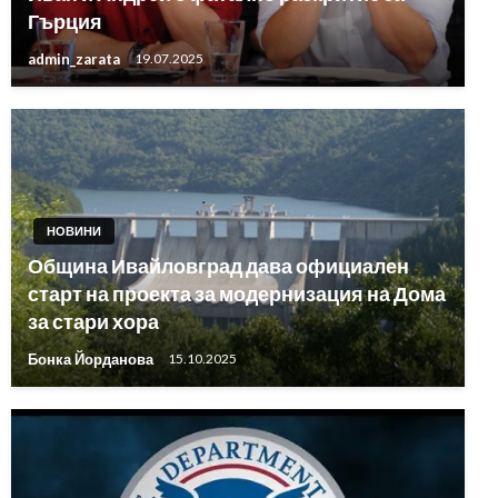
Гърция
admin_zarata
19.07.2025
НОВИНИ
Община Ивайловград дава официален
старт на проекта за модернизация на Дома
за стари хора
Бонка Йорданова
15.10.2025