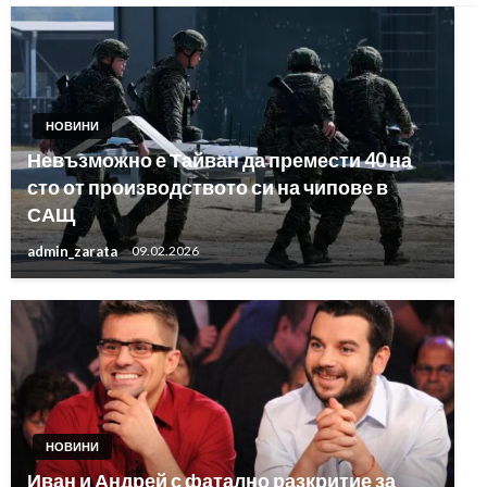
НОВИНИ
Невъзможно е Тайван да премести 40 на
сто от производството си на чипове в
САЩ
admin_zarata
09.02.2026
НОВИНИ
Иван и Андрей с фатално разкритие за