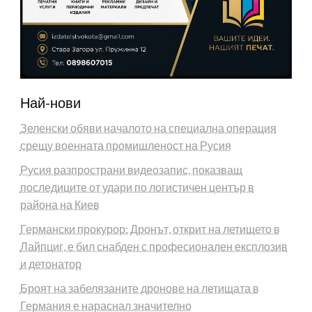
Най-нови
Зеленски обяви началото на специална операция
срещу военната промишленост на Русия
Русия разпространи видеозапис, показващ
последиците от удари по логистичен център в
района на Киев
Германски прокурор: Дронът, открит на летището в
Лайпциг, е бил снабден с професионален експлозив
и детонатор
Броят на забелязаните дронове на летищата в
Германия е нараснал значително