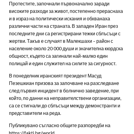
Протестите, започнали първоначално заради
високите разходи за живот, постепенно прераснаха
и в израз на политически искания и обхванаха
различни части на страната. В западен Иран през
последните дни са регистрирани тежки сблъсъци с
жертви. Такъв е случаят в Малекшахи – район с
население около 20 000 души и значителна кюрдска
общност, където са загинали най-малко един
полицай и един служител на силите за сигурност.
В понеделник иранският президент Масуд
Пезешкиан призова за започване на разследване
след първия инцидент в болнично заведение, при
който, по данни на неправителствени организации,
са се стигнали до сблъсъци между демонстранти и
представители на реда.
Публикувано съгласно общите разпоредби на
https://fakti.bg/world