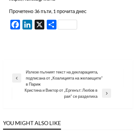
Прочетено 36 пъти, 1 прочита днес
Facebook
LinkedIn
X
Share
Навигация
Излезе пълният текст на декларацията,
подписана от „Коалицията на желаещите“
Previous
в Париж
Post
Кристина и Виктор от „Ергенът: Любов в
Next
рая“ се разделиха
Post
YOU MIGHT ALSO LIKE