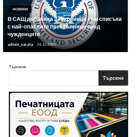
НОВИНИ
В САЩ добавиха 27 украинци към списъка
с най-опасните престъпници сред
чужденците
admin_zarata
26.12.2025
Търсене
Търсене