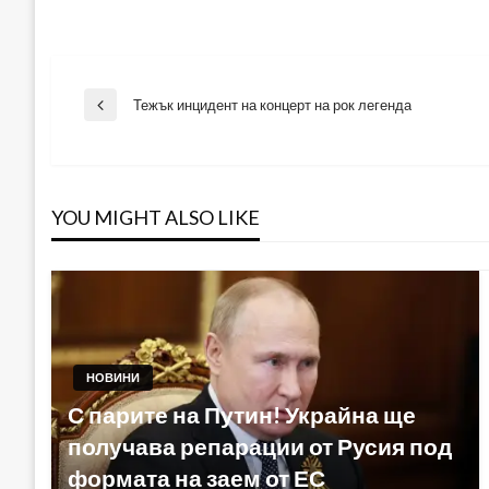
Навигация
Тежък инцидент на концерт на рок легенда
Previous
Post
YOU MIGHT ALSO LIKE
НОВИНИ
С парите на Путин! Украйна ще
получава репарации от Русия под
формата на заем от ЕС