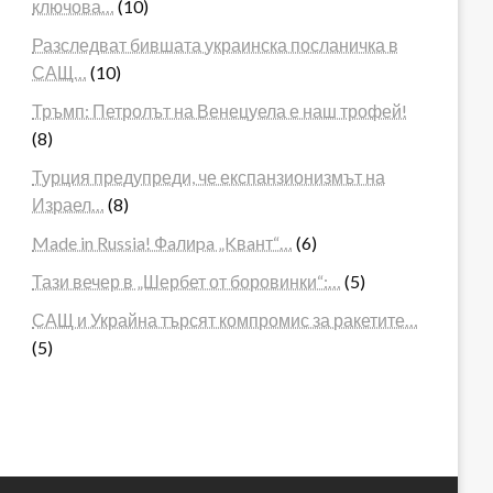
ключова…
(10)
Разследват бившата украинска посланичка в
САЩ…
(10)
Тръмп: Петролът на Венецуела е наш трофей!
(8)
Турция предупреди, че експанзионизмът на
Израел…
(8)
Made in Russia! Фaлиpa „Kвaнт“…
(6)
Тази вечер в „Шербет от боровинки“:…
(5)
САЩ и Украйна търсят компромис за ракетите…
(5)