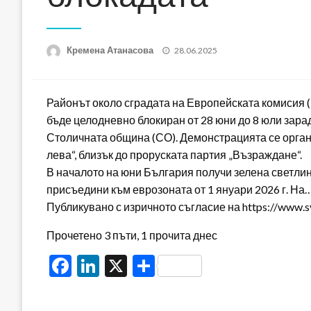
Posted
Кремена Атанасова
28.06.2025
on
Районът около сградата на Европейската комисия (
бъде целодневно блокиран от 28 юни до 8 юли зара
Столичната община (СО). Демонстрацията се органи
лева“, близък до проруската партия „Възраждане“.
В началото на юни България получи зелена светлин
присъедини към еврозоната от 1 януари 2026 г. На
Публикувано с изричното съгласие на https://www.
Прочетено 3 пъти, 1 прочита днес
Facebook
LinkedIn
X
Share