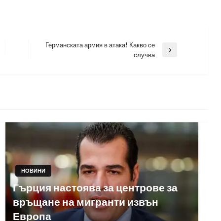
Германската армия в атака! Какво се
Next
случва
Post
НОВИНИ
Гърция настоява за центрове за
връщане на мигранти извън
Европа