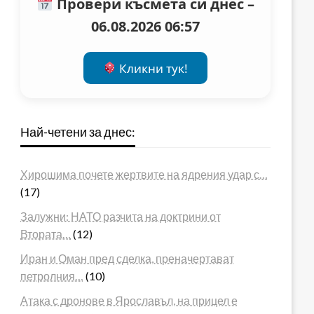
Провери късмета си днес –
06.08.2026 06:57
Кликни тук!
Най-четени за днес:
Хирошима почете жертвите на ядрения удар с…
(17)
Залужни: НАТО разчита на доктрини от
Втората…
(12)
Иран и Оман пред сделка, преначертават
петролния…
(10)
Атака с дронове в Ярославъл, на прицел е