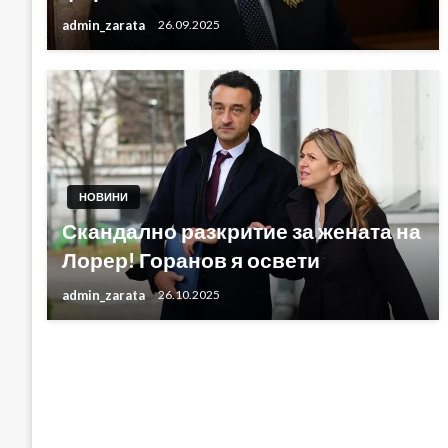
admin_zarata
26.09.2025
НОВИНИ
Скандално разкритие за жената на
Лорер! Горанов я освети
admin_zarata
26.10.2025