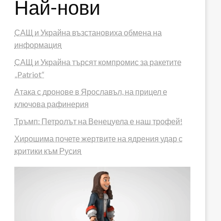
Най-нови
САЩ и Украйна възстановиха обмена на
информация
САЩ и Украйна търсят компромис за ракетите
„Patriot“
Атака с дронове в Ярославъл, на прицел е
ключова рафинерия
Тръмп: Петролът на Венецуела е наш трофей!
Хирошима почете жертвите на ядрения удар с
критики към Русия