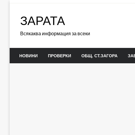
Skip
to
ЗАРАТА
content
Всякаква информация за всеки
НОВИНИ
ПРОВЕРКИ
ОБЩ. СТ.ЗАГОРА
ЗА