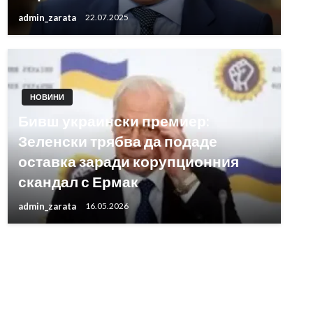
admin_zarata
22.07.2025
НОВИНИ
Бивш украински премиер:
Зеленски трябва да подаде
оставка заради корупционния
скандал с Ермак
admin_zarata
16.05.2026