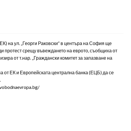
ЕК) на ул. „Георги Раковски“ в центъра на София ще
ди протест срещу въвеждането на еврото, съобщиха от
зира от т.нар. „Граждански комитет за запазване на
а от ЕК и Европейската централна банка (ЕЦБ) да се
…
svobodnaevropa.bg/