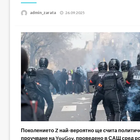
Posted
admin_zarata
26.09.2025
on
Поколението Z най-вероятно ще счита политиче
проучване на YouGov, проведено в САЩ сред род