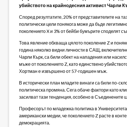
убийството на крайнодесния активист Чарли Къ
Според резултатите, 20% от представителите на таз
политически цели понякога може да бъде легитимно.
поколението X и 3% от бейби бумърите споделят с
Това явление обхваща цялото поколение Z и поняко
година няколко видни личности в САЩ, включителн
Чарли Кърк, са били обект на нападения или насилс
мъже от поколението Z, като единствено убийство
Хортман е извършено от 57-годишен мъж.
В исторически план младите винаги са били по-скл
политическа промяна. Сега обаче фактори като кли
засилват тази тенденция, особено в Съединените 
Професорът по младежка политика в Университета
американски медии, че поколението Z расте в конте
демокрацията.