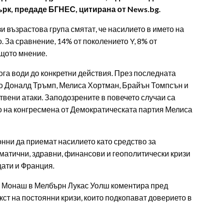
рк, предаде БГНЕС, цитирана от News.bg.
и възрастова група смятат, че насилието в името на
 За сравнение, 14% от поколението Y, 8% от
ъщото мнение.
га води до конкретни действия. През последната
о Доналд Тръмп, Мелиса Хортман, Брайън Томпсън и
твени атаки. Заподозрените в повечето случаи са
то на конгресмена от Демократическата партия Мелиса
онни да приемат насилието като средство за
матични, здравни, финансови и геополитически кризи
щати и Франция.
 Монаш в Мелбърн Лукас Уолш коментира пред
кст на постоянни кризи, които подкопават доверието в