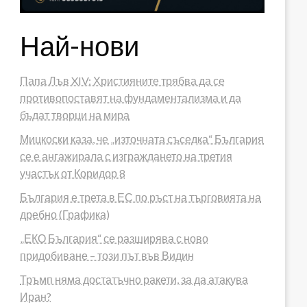
Най-нови
Папа Лъв XIV: Християните трябва да се
противопоставят на фундаментализма и да
бъдат творци на мира
Мицкоски каза, че „източната съседка“ България
се е ангажирала с изграждането на третия
участък от Коридор 8
България е трета в ЕС по ръст на търговията на
дребно (Графика)
„ЕКО България“ се разширява с ново
придобиване – този път във Видин
Тръмп няма достатъчно ракети, за да атакува
Иран?