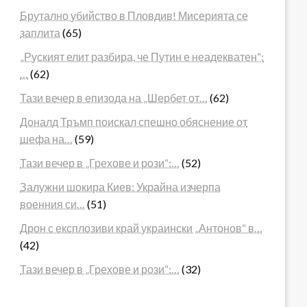
Брутално убийство в Пловдив! Мисерията се
заплита
(65)
„Руският елит разбира, че Путин е неадекватен“:
…
(62)
Тази вечер в епизода на „Шербет от…
(62)
Доналд Тръмп поискал спешно обяснение от
шефа на…
(59)
Тази вечер в „Грехове и рози“:…
(52)
Залужни шокира Киев: Украйна изчерпа
военния си…
(51)
Дрон с експлозиви край украински „Антонов“ в…
(42)
Тази вечер в „Грехове и рози“:…
(32)