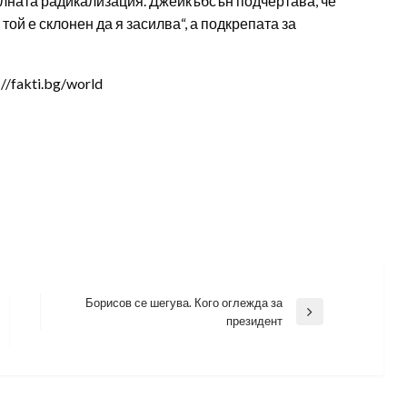
талната радикализация. Джейкъбсън подчертава, че
ой е склонен да я засилва“, а подкрепата за
/fakti.bg/world
Борисов се шегува. Кого оглежда за
Next
президент
Post