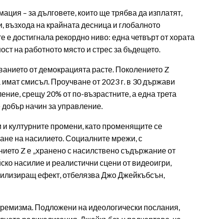
ция – за дълговете, които ще трябва да изплатят,
ни, възхода на крайната десница и глобалното
 е достигнала рекордно ниво: една четвърт от хората
ност на работното място и стрес за бъдещето.
ванието от демокрацията расте. Поколението Z
имат смисъл. Проучване от 2023 г. в 30 държави
ение, срещу 20% от по-възрастните, а една трета
е добър начин за управление.
и културните промени, като променящите се
ване на насилието. Социалните мрежи, с
нието Z е „хранено с насилствено съдържание от
йско насилие и реалистични сцени от видеоигри,
билизиращ ефект, отбелязва Джо Джейкъбсън,
тремизма. Подложени на идеологически послания,