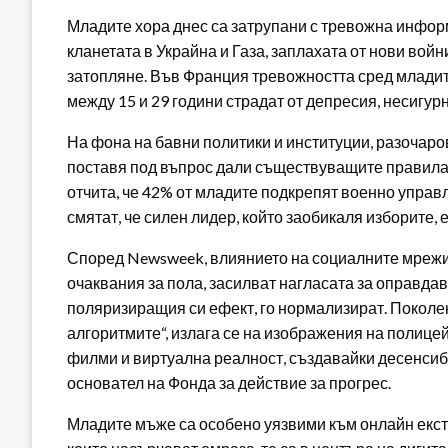
Младите хора днес са затрупани с тревожна информа
кланетата в Украйна и Газа, заплахата от нови вой
затопляне. Във Франция тревожността сред младите
между 15 и 29 години страдат от депресия, несигур
На фона на бавни политики и институции, разочаро
поставя под въпрос дали съществуващите правила 
отчита, че 42% от младите подкрепят военно управл
смятат, че силен лидер, който заобикаля изборите, 
Според Newsweek, влиянието на социалните мрежи 
очаквания за пола, засилват нагласата за оправда
поляризиращия си ефект, го нормализират. Поколе
алгоритмите“, излага се на изображения на полице
филми и виртуална реалност, създавайки десенси
основател на Фонда за действие за прогрес.
Младите мъже са особено уязвими към онлайн екс