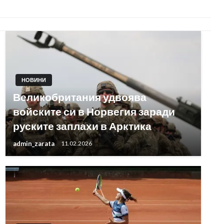
НОВИНИ
Великобритания удвоява
войските си в Норвегия заради
руските заплахи в Арктика
admin_zarata
11.02.2026