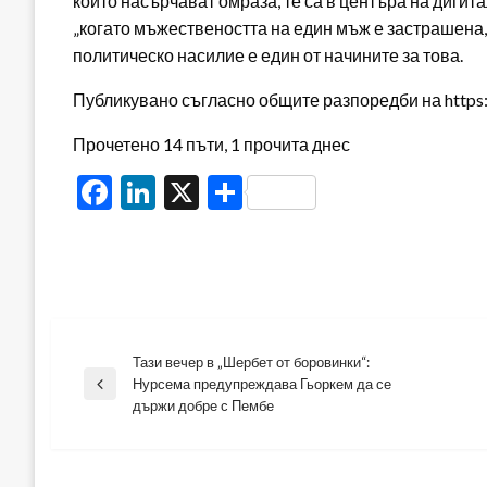
които насърчават омраза, те са в центъра на диги
„когато мъжествеността на един мъж е застрашена, т
политическо насилие е един от начините за това.
Публикувано съгласно общите разпоредби на https:/
Прочетено 14 пъти, 1 прочита днес
Facebook
LinkedIn
X
Share
Тази вечер в „Шербет от боровинки“:
Навигация
Нурсема предупреждава Гьоркем да се
Previous
държи добре с Пембе
Post