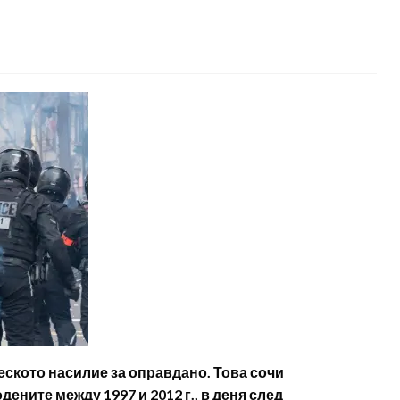
ското насилие за оправдано. Това сочи
ените между 1997 и 2012 г., в деня след