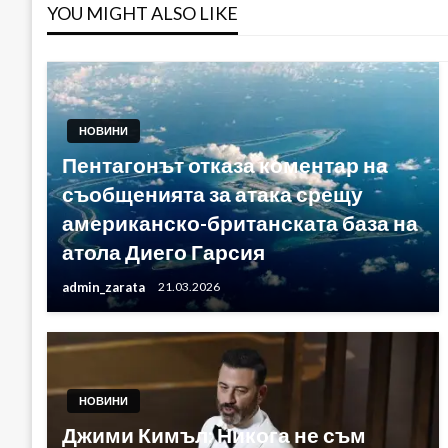
YOU MIGHT ALSO LIKE
НОВИНИ
Пентагонът отказа коментар на
съобщенията за атака срещу
американско-британската база на
атола Диего Гарсия
admin_zarata
21.03.2026
НОВИНИ
Джими Кимъл: Никога не съм