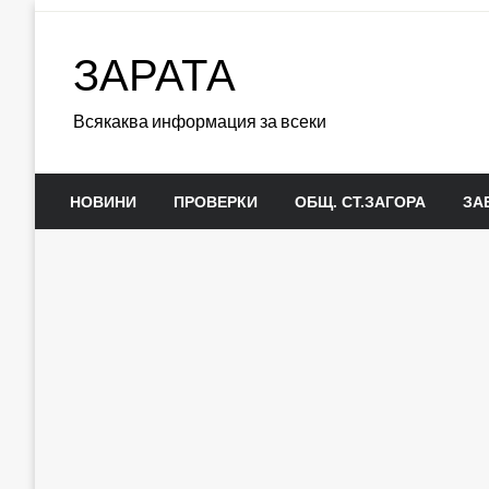
Skip
to
ЗАРАТА
content
Всякаква информация за всеки
НОВИНИ
ПРОВЕРКИ
ОБЩ. СТ.ЗАГОРА
ЗА