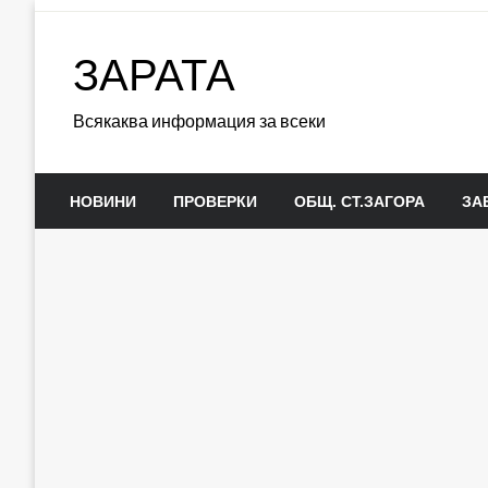
Skip
to
ЗАРАТА
content
Всякаква информация за всеки
НОВИНИ
ПРОВЕРКИ
ОБЩ. СТ.ЗАГОРА
ЗА