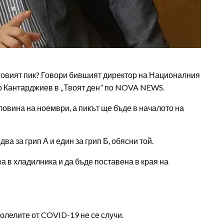
неговият пик? Говори бившият директор на Националния
ор Кантарджиев в „Твоят ден” по NOVA NEWS.
ловина на ноември, а пикът ще бъде в началото на
ва за грип А и един за грип Б, обясни той.
ва в хладилника и да бъде поставена в края на
олелите от COVID-19 не се случи.