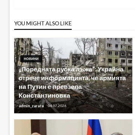
Post
YOU MIGHT ALSO LIKE
НОВИНИ
„Поредната руска лъжа”: Украйна
отрече информацията, че армията
на Путин е превзела
Константиновка
admin_zarata
04.07.2026