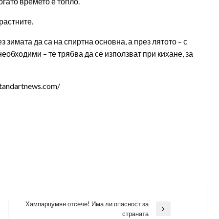
огато времето е топло.
растните.
зимата да са на спиртна основна, а през лятото – с
еобходими – те трябва да се използват при кихане, за
tandartnews.com/
Хампарцумян отсече! Има ли опасност за
Next
страната