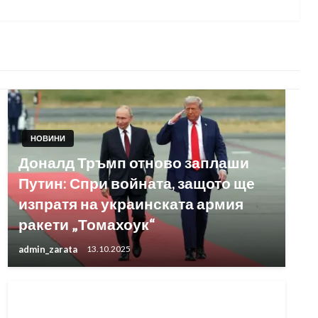
Post
НОВИНИ
Доналд Тръмп отново заплаши
Путин: Спри войната, защото ще
изпратя на украинската армия
ракети „Томахоук“
admin_zarata
13.10.2025