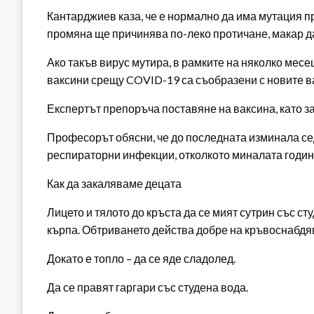
Кантарджиев каза, че е нормално да има мутация пр
промяна ще причинява по-леко протичане, макар д
Ако такъв вирус мутира, в рамките на няколко мес
ваксини срещу COVID-19 са съобразени с новите в
Експертът препоръча поставяне на ваксина, като зая
Професорът обясни, че до последната изминала се
респираторни инфекции, отколкото миналата годин
Как да закаляваме децата
Лицето и тялото до кръста да се мият сутрин със ст
кърпа. Обтриването действа добре на кръвоснабдяв
Докато е топло – да се яде сладолед.
Да се правят гаргари със студена вода.