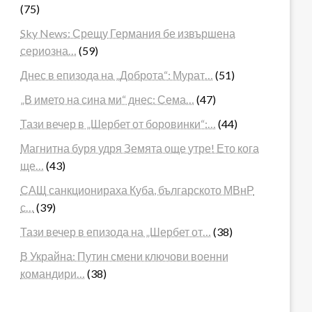
(75)
Sky News: Срещу Германия бе извършена
сериозна…
(59)
Днес в епизода на „Доброта“: Мурат…
(51)
„В името на сина ми“ днес: Сема…
(47)
Тази вечер в „Шербет от боровинки“:…
(44)
Магнитна буря удря Земята още утре! Ето кога
ще…
(43)
САЩ санкционираха Куба, българското МВнР
с…
(39)
Тази вечер в епизода на „Шербет от…
(38)
В Украйна: Путин смени ключови военни
командири…
(38)