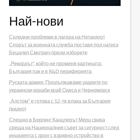
Най-нови
Солидни проблеми в лагера на Нетаняху!
Спорът за военната служба поставя под натиск
Бецалел Смотрич преди изборите
„Рекордът“, който не променя картината:
България пак е в R&D периферията
Руската армия: Продължаваме ударите по
украински кораби край Одеса и Черноморск
„Алстом“ е готова с 12-те влака за България
(видео)
Спешно в Берлин! Канцлерът Мерц свика
среща на Националния съвет за сигурност след
инцидента с дрон с взривно устройство в