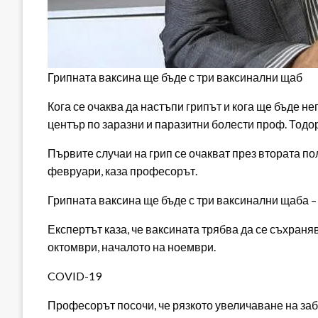
Грипната ваксина ще бъде с три ваксинални щаб
Кога се очаква да настъпи грипът и кога ще бъде 
център по заразни и паразитни болести проф. Тод
Първите случаи на грип се очакват през втората по
февруари, каза професорът.
Грипната ваксина ще бъде с три ваксинални щаба – д
Експертът каза, че ваксината трябва да се съхраня
октомври, началото на ноември.
COVID-19
Професорът посочи, че рязкото увеличаване на заб