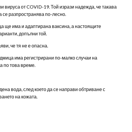
и вируса от COVID-19. Той изрази надежда, че такава
а се разпространява по-лесно.
еца ще има и адаптирана ваксина, а настоящите
арианти, допълни той.
ви, че тя не е опасна.
дмица има регистрирани по-малко случаи на
а по това време.
удена вода, след което да се направи обтриване с
ането на кожата.