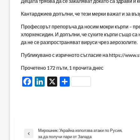
Децата трябва да се закаляват докато са здрави и к
Кантарджиев допълни, че тези мерки важат и за въз
Професорът препоръча да носим мокри кърпи – през 
хлорхексидин. И допълни, че сухите кърпи също са н
да не се разпространяват вируси чрез аерозолите.
Публикувано с изричното съгласие на https://www.s
Прочетено 172 пъти, 1 прочита днес
Facebook
LinkedIn
X
Share
Мирошник: Украйна използва атаки по Русия,
Навигация
Previous
за да получи пари от Запада