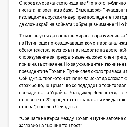
Според американското издание "топлото публично п
пистата на военната база "Елмендорф-Ричардън" в
изолация" на руския лидер през последните три год
да сложи край на войната", обръща внимание "Ню Й
Тръмп не успя да постигне мирно споразумение за
на Путин още по-озадачаващо, коментира анализа
обстоятелства неуспехът на лидерите на двете най
споразумение за прекратяване на ожесточен триго
причина за отчаяние. Но за украинците и техните 
президентите Тръмп и Путин след около три часа 
Сейнджър. "Колкото и отчаяно да искат да сложат 
страх беше, че Тръмп ще се поддаде на териториал
президента на Украйна Володимир Зеленски да се 
от повече от 20 процента от страната си или да отх
отрова", посочва Сейнджър.
"Срещата на върха между Тръмп и Путин започна с 
заглавие на "Вашингтон пост".