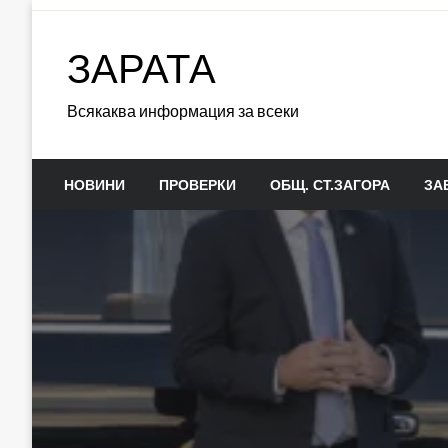
Skip
to
ЗАРАТА
content
Всякаква информация за всеки
НОВИНИ
ПРОВЕРКИ
ОБЩ. СТ.ЗАГОРА
ЗА