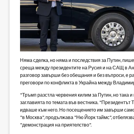
Няма сделка, но няма и последствия за Путин, пиш
среща между президентите на Русия и на САЩ в Ан
разговор завърши без обещания и без въпроси, е р
преговори по конфликта в Украйна между Владимир
"Тръмп разстла червения килим за Путин, но така и
заглавията по темата във вестника. "Президентът Т
идваше към него. Но посещението им завърши само с
"в Москва", продължава "Ню Йорк таймс", отбелязв
"демонстрация на приятелство".