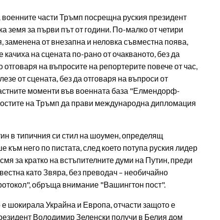
а военните части Тръмп посрещна руския президент
 земя за първи път от години. По-малко от четири
, заменена от внезапна и неловка съвместна поява,
е качиха на сцената по-рано от очакваното, без да
о отговаря на въпросите на репортерите повече от час,
лезе от сцената, без да отговаря на въпроси от
растните моменти във военната база "Елмендорф-
ностите на Тръмп да прави международна дипломация
ин в типичния си стил на шоумен, определящ
е към него по пистата, след което потупа руския лидер
асмя за кратко на встъпителните думи на Путин, преди
вестна като Звяра, без преводач – необичайно
ротокол", обръща внимание "Вашингтон пост".
 е шокирала Украйна и Европа, отчасти защото е
президент Володимир Зеленски получи в Белия дом