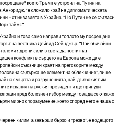
осрещане", което Тръмп е устроил на Путин на
 Анкоридж, "е сложило край на дипломатическата
ини – от инвазията в Украйна. "Но Путин не се съгласи
орк таймс".
 Украйна и това само направи топлото му посрещане
торът на вестника Дейвид Сейнджър. "При обичайни
-големи ядрени сили в света да постигнат
дишен конфликт в сърцето на Европа може да е
европейски съюзници краят на преговорите между
и половина съдържаше елемент на облекчение", пише
край на смъртта и разрушенията, най-дълбокият им
ните искания на руския президент и ще принуди
изправи пред болезнен избор между това да се откаже
върли мирно споразумение, което според него е чаша с
червен килим, а завърши бързо и трезво", е водещото