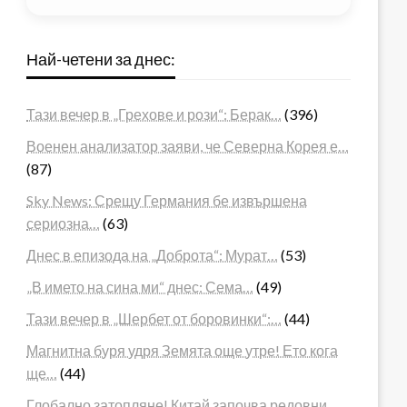
Най-четени за днес:
Тази вечер в „Грехове и рози“: Берак…
(396)
Военен анализатор заяви, че Северна Корея е…
(87)
Sky News: Срещу Германия бе извършена
сериозна…
(63)
Днес в епизода на „Доброта“: Мурат…
(53)
„В името на сина ми“ днес: Сема…
(49)
Тази вечер в „Шербет от боровинки“:…
(44)
Магнитна буря удря Земята още утре! Ето кога
ще…
(44)
Глобално затопляне! Китай започва редовни…