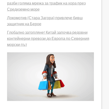
разби голяма мрежа за трафик на хора през
Средиземно море
Локомотив (Стара Загора) привлече бивш
защитник на Берое
Глобално затопляне! Китай започва редовни
контейнерни превози до Европа по Северния
морски път