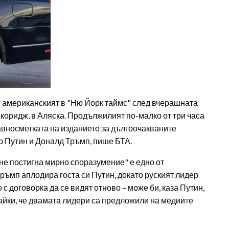
е американският в "Ню Йорк таймс" след вчерашната
коридж, в Аляска. Продължилият по-малко от три часа
авносметката на изданието за дългоочакваните
 Путин и Доналд Тръмп, пише БТА.
 не постигна мирно споразумение" е едно от
ръмп аплодира госта си Путин, докато руският лидер
 договорка да се видят отново – може би, каза Путин,
айки, че двамата лидери са предложили на медиите