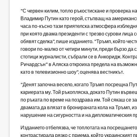
"С червен килим, топло ръкостискане и проверка н
Владимир Путин като герой, стъпващ на американска
часа по-късно тази приятелска атмосфера избледня
при която двама президенти с трезво сурови лица с
обявят сделка", пише изданието. "Тръмп, който чест
говори по-малко от четири минути, преди бързо да с
стотици журналисти, събрали се в Анкоридж. Конт
Ричардсън" в Аляска откроиха предела на възмож
като в телевизионно шоу", оценява вестникът.
"Денят започна весело, когато Тръмп посрещна Пут
кариерата му. Той ръкопляска, докато Путин вървеш
по ръката по време на поздрава им. Той сякаш се з
двамата да влязат в бронираната кола на Тръмп, из
нарушение на сигурността и на дипломатическия п
Изданието отбелязва, че топлотата на посрещането
контрастирала рязко с приема, който украинският 