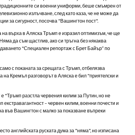
в традиционните си военни униформи, беше смъмрен от
левизионно излъчване, след като каза, че не може да
ции за сигурност, посочва "Вашингтон пост".
 на върха в Аляска Тръмп е изразил оптимизъм, че ще
Няма да съм щастлив, ако си тръгна без някаква
едаването "Специален репортаж с Брет Байър“ по
 само с поканата за срещата с Тръмп, отбелязва
а на Кремъл разговорът в Аляска е бил "приятелски и
е "Тръмп разстла червения килим за Путин, но не
п екстравагантност – червен килим, военни почести и
на във Вашингтон с малко за показване въпреки
место английската руската дума за "няма", но изписана