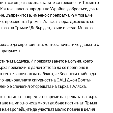
ин все още използва старите си трикове – и Тръмп го
"Както е наясно народът на Украйна, добросъседските
н. Въпреки това, именно с препратка към това, че
и с президента Тръмп в Аляска вчера. Доколкото се
 каза на Тръмп: "Добър ден, скъпи съседе. Много се
желае да спре войната, която започна, и че двамата с
поразумеят.
игната сделка. И прекратяването на огъня, което
рха приключи, е далеч от това да се превърне в
 сега е започнал да набляга, че Зеленски трябва да
 по националната сигурност на САЩ Джон Болтън,
елено е спечелил от срещата на върха в Аляска.
го постигнат напредък по време на срещата на върха.
гане на мир, но иска мирът да бъде постигнат. Тръмп
ет на европейците да участват малко повече в целия