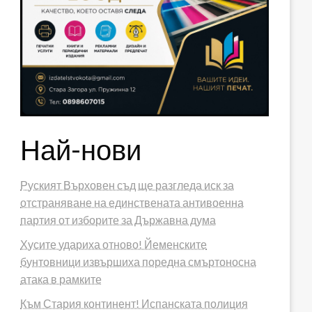
Най-нови
Руският Върховен съд ще разгледа иск за
отстраняване на единствената антивоенна
партия от изборите за Държавна дума
Хусите удариха отново! Йеменските
бунтовници извършиха поредна смъртоносна
атака в рамките
Към Стария континент! Испанската полиция