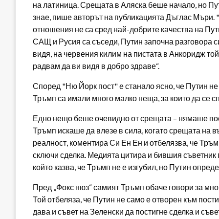
на латиница. Срещата в Аляска беше начало, но Пут
знае, пише авторът на публикацията Дъглас Мъри. 
отношения не са сред най-добрите качества на Пути
САЩ и Русия са съседи, Путин започна разговора с
видя, на червения килим на пистата в Анкоридж той
радвам да ви видя в добро здраве“.
Според "Ню Йорк пост" е станало ясно, че Путин не 
Тръмп са имали много малко неща, за които да се с
Едно нещо беше очевидно от срещата – нямаше пост
Тръмп искаше да влезе в сила, когато срещата на въ
реалност, коментира Си Ен Ен и отбелязва, че Тръмп
сключи сделка. Медията цитира и бившия съветник
който казва, че Тръмп не е изгубил, но Путин опред
Пред „Фокс нюз“ самият Тръмп обаче говори за мно
Той отбеляза, че Путин не само е отворен към пости
дава и съвет на Зеленски да постигне сделка и съв