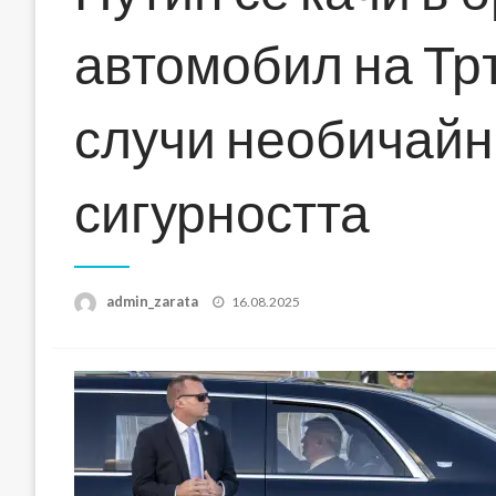
автомобил на Тръ
случи необичайн
сигурността
Posted
admin_zarata
16.08.2025
on