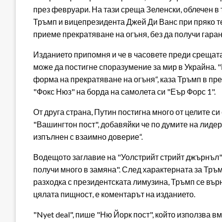
през февруари. На тази среща Зеленски, облечен 
Тръмп и вицепрезидента Джей Ди Ванс при пряко те
приеме прекратяване на огъня, без да получи гаран
Изданието припомня и че в часовете преди срещата
може да постигне споразумение за мир в Украйна. "
форма на прекратяване на огъня“, каза Тръмп в пр
"Фокс Нюз" на борда на самолета си "Еър Форс 1".
От друга страна, Путин постигна много от целите си
"Вашингтон пост", добавяйки че по думите на лидер
изпълнен с взаимно доверие“.
Водещото заглавие на "Уолстрийт стрийт джърнъл" 
получи много в замяна". След характерната за Тръм
разходка с президентската лимузина, Тръмп се вър
цялата пищност, е коментарът на изданието.
"Nyet deal", пише "Ню Йорк пост", който използва в