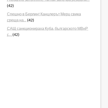
(42)
Спешно в Берлин! Канцлерът Мерц свика
среща на…
(42)
САЩ санкционираха Куба, българското МВнР
с…
(42)