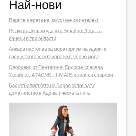
Най-нови
Парите в ерата на изкуствения интелект
Руски въздушни удари в Украйна: Деца са
ранени в три области
Анкара настоява за мораториум на ударите
срещу търговските кораби в Черно море
Одобрено от Пентагона! Ердоган спасява
Украйна с ATACMS, HIMARS и хиляди снаряди
Баскетболистките на Берое започват с
домакинство в Адриатическата лига