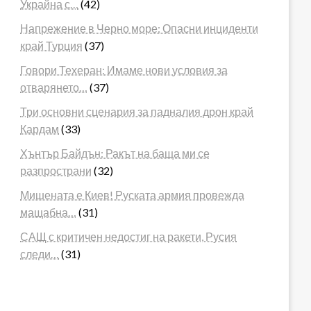
Украйна с…
(42)
Напрежение в Черно море: Опасни инциденти
край Турция
(37)
Говори Техеран: Имаме нови условия за
отварянето…
(37)
Три основни сценария за падналия дрон край
Кардам
(33)
Хънтър Байдън: Ракът на баща ми се
разпространи
(32)
Мишената е Киев! Руската армия провежда
мащабна…
(31)
САЩ с критичен недостиг на ракети, Русия
следи…
(31)