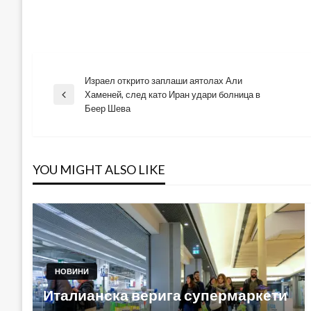
Израел открито заплаши аятолах Али
Навигация
Хаменей, след като Иран удари болница в
Previous
Беер Шева
Post
YOU MIGHT ALSO LIKE
НОВИНИ
Италианска верига супермаркети