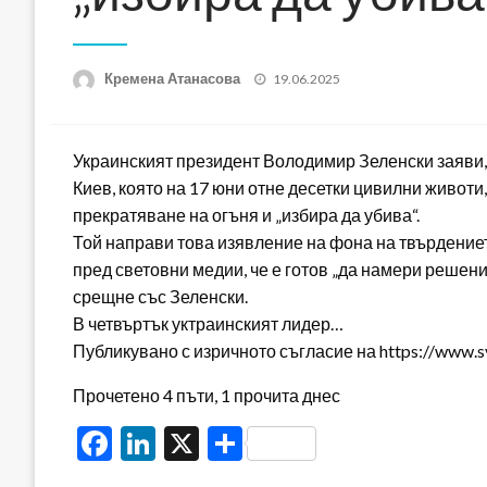
Posted
Кремена Атанасова
19.06.2025
on
Украинският президент Володимир Зеленски заяви, 
Киев, която на 17 юни отне десетки цивилни животи
прекратяване на огъня и „избира да убива“.
Той направи това изявление на фона на твърдение
пред световни медии, че е готов „да намери решени
срещне със Зеленски.
В четвъртък уктраинският лидер…
Публикувано с изричното съгласие на https://www.
Прочетено 4 пъти, 1 прочита днес
Facebook
LinkedIn
X
Share