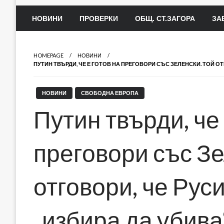
НОВИНИ
ПРОВЕРКИ
ОБЩ. СТ.ЗАГОРА
ЗА
HOMEPAGE
НОВИНИ
ПУТИН ТВЪРДИ, ЧЕ Е ГОТОВ НА ПРЕГОВОРИ СЪС ЗЕЛЕНСКИ. ТОЙ О
НОВИНИ
СВОБОДНА ЕВРОПА
Путин твърди, че 
преговори със Зе
отговори, че Рус
„избира да убива