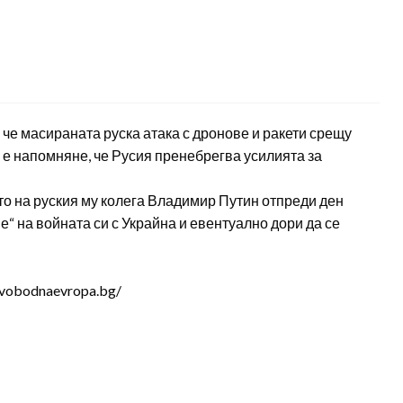
че масираната руска атака с дронове и ракети срещу
, е напомняне, че Русия пренебрегва усилията за
то на руския му колега Владимир Путин отпреди ден
е“ на войната си с Украйна и евентуално дори да се
svobodnaevropa.bg/