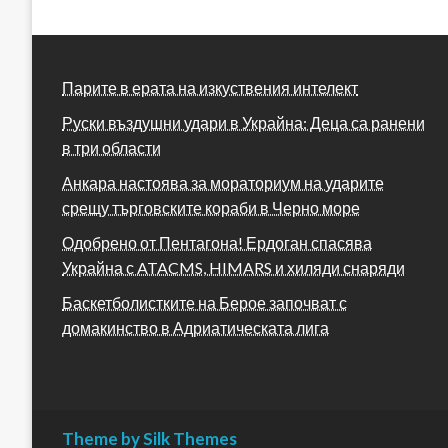
Парите в ерата на изкуствения интелект
Руски въздушни удари в Украйна: Деца са ранени
в три области
Анкара настоява за мораториум на ударите
срещу търговските кораби в Черно море
Одобрено от Пентагона! Ердоган спасява
Украйна с ATACMS, HIMARS и хиляди снаряди
Баскетболистките на Берое започват с
домакинство в Адриатическата лига
Theme by Silk Themes