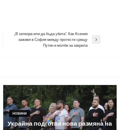
„В затвора или да бъда убита“. Как Ксения
заживя в София между протести срещу
Next
Путин и молби за закрила
Post
НОВИНИ
Украйна подготвя нова размяна на