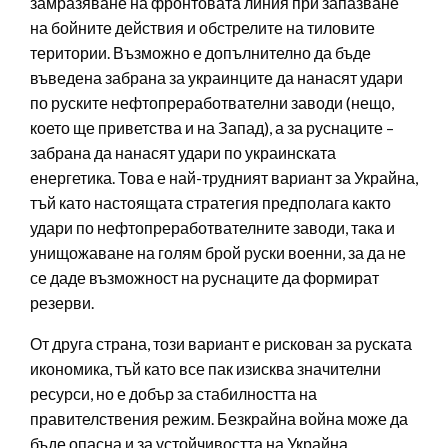
замразяване на фронтовата линия при запазване
на бойните действия и обстрелите на тиловите
територии. Възможно е допълнително да бъде
въведена забрана за украинците да нанасят удари
по руските нефтопреработвателни заводи (нещо,
което ще приветства и на Запад), а за руснаците –
забрана да нанасят удари по украинската
енергетика. Това е най-трудният вариант за Украйна,
тъй като настоящата стратегия предполага както
удари по нефтопреработвателните заводи, така и
унищожаване на голям брой руски военни, за да не
се даде възможност на руснаците да формират
резерви.
От друга страна, този вариант е рискован за руската
икономика, тъй като все пак изисква значителни
ресурси, но е добър за стабилността на
правителствения режим. Безкрайна война може да
бъде опасна и за устойчивостта на Украйна.