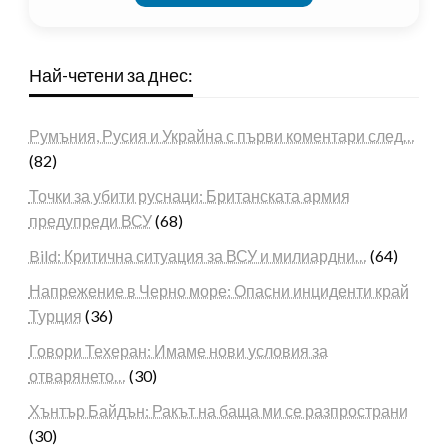
Най-четени за днес:
Румъния, Русия и Украйна с първи коментари след…
(82)
Точки за убити руснаци: Британската армия
предупреди ВСУ
(68)
Bild: Критична ситуация за ВСУ и милиардни…
(64)
Напрежение в Черно море: Опасни инциденти край
Турция
(36)
Говори Техеран: Имаме нови условия за
отварянето…
(30)
Хънтър Байдън: Ракът на баща ми се разпространи
(30)