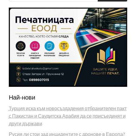
Най-нови
Турция иска към новосъздадения отбранителен пакт
с Пакистан и Саудитска Арабия да се присъединят и
други държави
Русия ли стои зад инцидентите с дронове в Европа?