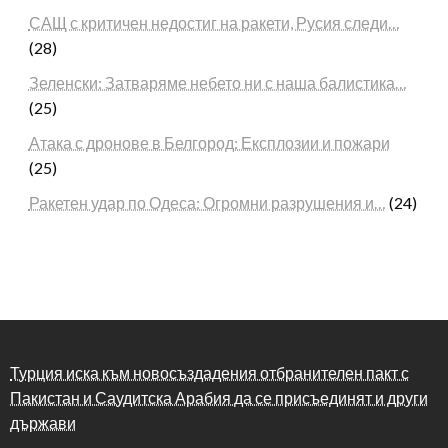
САЩ с критичен недостиг на ракети, Русия следи…
(28)
Зеленски: Затваряме небето ни с наша балистика…
(25)
Атака с дронове в Белгород: Експлозии и пожари
(25)
Ракетен удар по Одеса: Огромни разрушения и…
(24)
Турция иска към новосъздадения отбранителен пакт с
Пакистан и Саудитска Арабия да се присъединят и други
държави