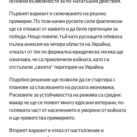
основни възможности за по-нататъшни действия.
Първият вариант е сключването на реално
примирие. По този начин руските сили фактически
ще се откажат от каквито и да било претенции за
победа. Нещо повече, тъй като руснаците обявиха
пълна анексия на четири области на Украйна,
отказът от тях по формална юридическа логика ще
означава, че са приключили войната, като са
отстъпили „своята“ територия на Украйна.
Подобно решение ще позволи да се стартира с
планове за спасяването на руската икономика.
Рисковете за устойчивостта на режима са средни:
макар че ще се появят много ядосани ветерани, по-
голямата част от населението е уморено от войната
и ще приветства примирието.
Вторият вариант е отказ от настъпление и