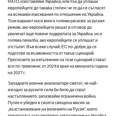
НАТО, изоставяйки Украйна, или пък да уплаши
европейците до такава степен, че те да се съгласят
на всякакви изисквания по отношение на Украйна.
Този вариант носи много големи рискове за руския
режим, ако европейците решат в отговор да
увеличат още повече подкрепата за Украйна, но и
голяма печалба, ако европейците се уплашат и
отстъпят. Във всеки случай, ЕС по-добре да се
подготви за възможността от такъв сценарий.
Прогнозите за изпълнение на този сценарий стават
все по-тревожни: от 2029 в края на миналата година
на 2027 г.
Западните военни анализатори смятат, че най-
изгодно за руските сили би било да спрат
настъплението, запазвайки ограничена война.
Путин е убеден в своята свещена мисия за
„възстановяване на величието на Русия“, което
предполага задължително завладяване на Украйна.