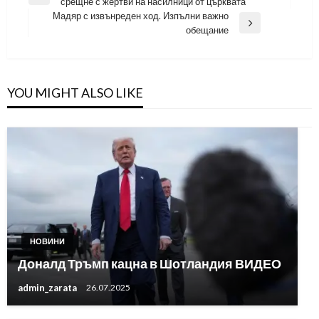
Previous
срещне с жертви на насилници от църквата
Post
Мадяр с извънреден ход. Изпълни важно
Next
обещание
Post
YOU MIGHT ALSO LIKE
НОВИНИ
Доналд Тръмп кацна в Шотландия ВИДЕО
admin_zarata
26.07.2025