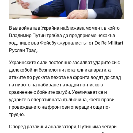
Във войната в Украйна наближава момент, в който
Владимир Путин трябва да предприеме някакъв
ход, пише във Фейсбук журналистът от De Re Militari
Руслан Трад.
Украинските сили постоянно засилват ударите си с
далекобойни безпилотни летателни апарати, а
атаките по руската пехота на фронта водят до спад
на нивото на набиране на кадри по-ниско в
сравнение с бойните загуби. Увеличават се и
ударите в оперативната дълбочина, което прави
провеждането на фронтови операции още по-
трудно.
Според различни анализатори, Путин има четири