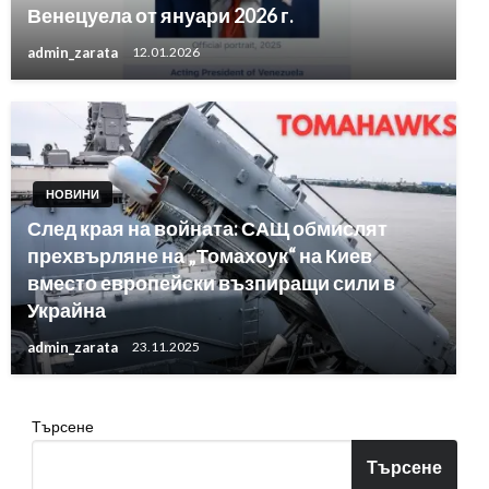
Венецуела от януари 2026 г.
admin_zarata
12.01.2026
НОВИНИ
След края на войната: САЩ обмислят
прехвърляне на „Томахоук“ на Киев
вместо европейски възпиращи сили в
Украйна
admin_zarata
23.11.2025
Търсене
Търсене