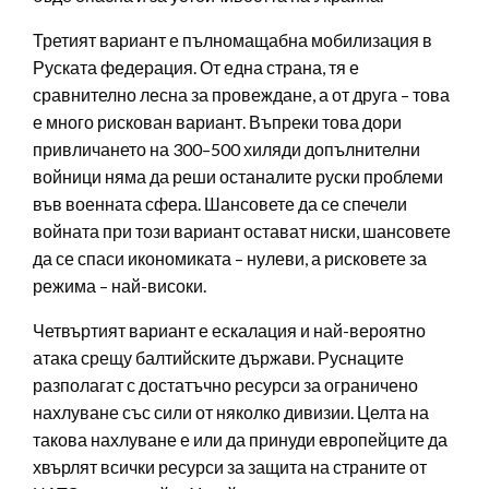
Третият вариант е пълномащабна мобилизация в
Руската федерация. От една страна, тя е
сравнително лесна за провеждане, а от друга – това
е много рискован вариант. Въпреки това дори
привличането на 300–500 хиляди допълнителни
войници няма да реши останалите руски проблеми
във военната сфера. Шансовете да се спечели
войната при този вариант остават ниски, шансовете
да се спаси икономиката – нулеви, а рисковете за
режима – най-високи.
Четвъртият вариант е ескалация и най-вероятно
атака срещу балтийските държави. Руснаците
разполагат с достатъчно ресурси за ограничено
нахлуване със сили от няколко дивизии. Целта на
такова нахлуване е или да принуди европейците да
хвърлят всички ресурси за защита на страните от