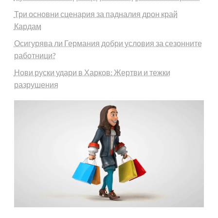
Три основни сценария за падналия дрон край
Кардам
Осигурява ли Германия добри условия за сезонните
работници?
Нови руски удари в Харков: Жертви и тежки
разрушения