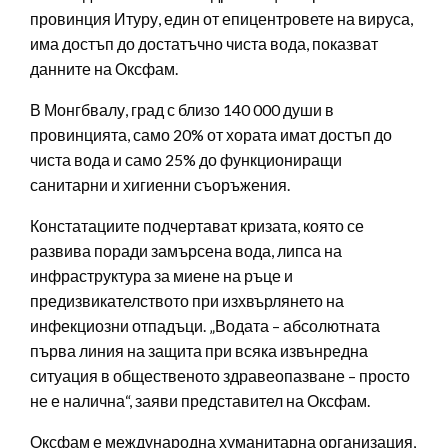
провинция Итуру, един от епицентровете на вируса,
има достъп до достатъчно чиста вода, показват
данните на Оксфам.
В Монгбвалу, град с близо 140 000 души в
провинцията, само 20% от хората имат достъп до
чиста вода и само 25% до функциониращи
санитарни и хигиенни съоръжения.
Констатациите подчертават кризата, която се
развива поради замърсена вода, липса на
инфраструктура за миене на ръце и
предизвикателството при изхвърлянето на
инфекциозни отпадъци. „Водата – абсолютната
първа линия на защита при всяка извънредна
ситуация в общественото здравеопазване – просто
не е налична“, заяви представител на Оксфам.
Оксфам е международна хуманитарна организация,