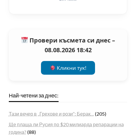
Провери късмета си днес –
08.08.2026 18:42
Кликни тук!
Най-четени за днес:
Тази вечер в „Грехове и рози“: Берак…
(205)
Ще плаща ли Русия по $20 милиарда репарации на
година?
(88)