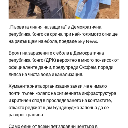
„Първата линия на защита” в Демократична
република Конго се срина при най-голямото огнище
на рядък щам на ебола, предаде Sky News.
Броят на заразените с ебола в Демократична
република Конго (ДРК) вероятно е много по-висок от
официалните данни, предупреди Оксфам, поради
липса на чиста вода и канализация.
Хуманитарната организация заяви, че е имало
почти пълен колапс на хигиенната инфраструктура
и критичен спад в проследяването на контактите,
откакто редкият щам Бундибуджо започна да се
разпространява.
Само един от всеки пет здравни центъра в