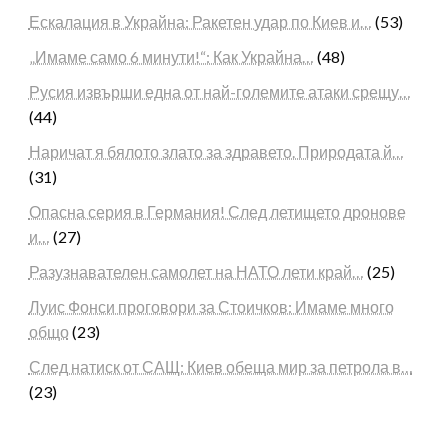
Ескалация в Украйна: Ракетен удар по Киев и…
(53)
„Имаме само 6 минути!“: Как Украйна…
(48)
Русия извърши една от най-големите атаки срещу…
(44)
Наричат я бялото злато за здравето. Природата й…
(31)
Опасна серия в Германия! След летището дронове
и…
(27)
Разузнавателен самолет на НАТО лети край…
(25)
Луис Фонси проговори за Стоичков: Имаме много
общо
(23)
След натиск от САЩ: Киев обеща мир за петрола в…
(23)