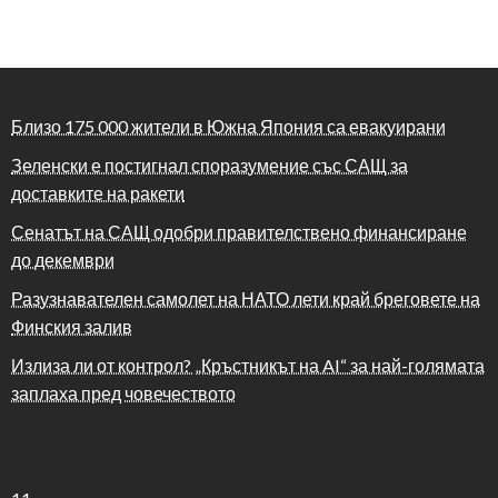
Близо 175 000 жители в Южна Япония са евакуирани
Зеленски е постигнал споразумение със САЩ за
доставките на ракети
Сенатът на САЩ одобри правителствено финансиране
до декември
Разузнавателен самолет на НАТО лети край бреговете на
Финския залив
Излиза ли от контрол? „Кръстникът на AI“ за най-голямата
заплаха пред човечеството