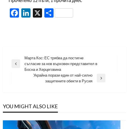
Прочетено 12 пъти, 1 прочита днес
Facebook
LinkedIn
X
Share
Навигация
Марта Кос: ЕС трябва да постигне
съгласие за нов върховен представител в
Previous
Босна и Херцеговина
Post
Украйна порази един от най-силно
Next
защитените обекти в Русия
Post
YOU MIGHT ALSO LIKE