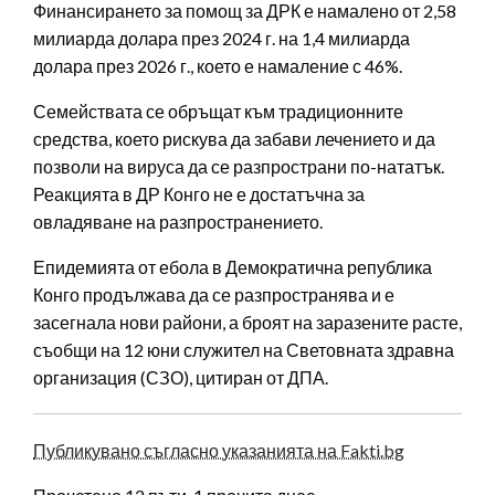
Финансирането за помощ за ДРК е намалено от 2,58
милиарда долара през 2024 г. на 1,4 милиарда
долара през 2026 г., което е намаление с 46%.
Семействата се обръщат към традиционните
средства, което рискува да забави лечението и да
позволи на вируса да се разпространи по-нататък.
Реакцията в ДР Конго не е достатъчна за
овладяване на разпространението.
Епидемията от ебола в Демократична република
Конго продължава да се разпространява и е
засегнала нови райони, а броят на заразените расте,
съобщи на 12 юни служител на Световната здравна
организация (СЗО), цитиран от ДПА.
Публикувано съгласно указанията на Fakti.bg