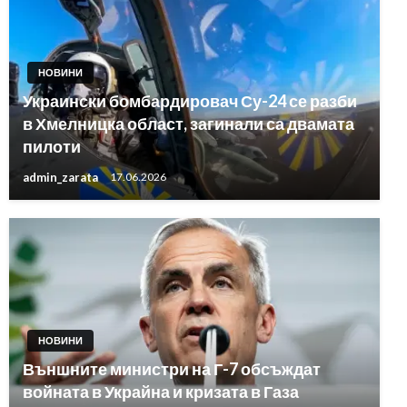
НОВИНИ
Украински бомбардировач Су-24 се разби
в Хмелницка област, загинали са двамата
пилоти
admin_zarata
17.06.2026
НОВИНИ
Външните министри на Г-7 обсъждат
войната в Украйна и кризата в Газа