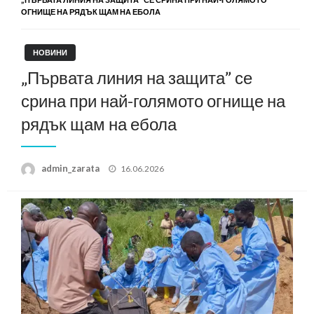
ОГНИЩЕ НА РЯДЪК ЩАМ НА ЕБОЛА
НОВИНИ
„Първата линия на защита” се
срина при най-голямото огнище на
рядък щам на ебола
Posted
admin_zarata
16.06.2026
on