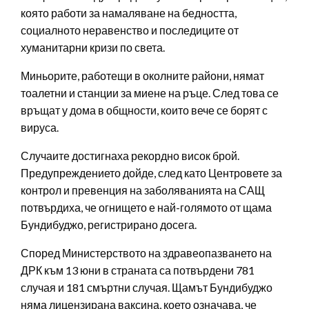
която работи за намаляване на бедността,
социалното неравенство и последиците от
хуманитарни кризи по света.
Миньорите, работещи в околните райони, нямат
тоалетни и станции за миене на ръце. След това се
връщат у дома в общности, които вече се борят с
вируса.
Случаите достигнаха рекордно висок брой.
Предупреждението дойде, след като Центровете за
контрол и превенция на заболяванията на САЩ
потвърдиха, че огнището е най-голямото от щама
Бундибуджо, регистрирано досега.
Според Министерството на здравеопазването на
ДРК към 13 юни в страната са потвърдени 781
случая и 181 смъртни случая. Щамът Бундибуджо
няма лицензирана ваксина, което означава, че