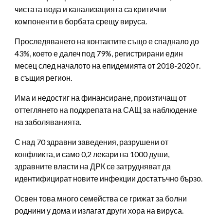
чистата вода и канализацията са критични
компоненти в борбата срещу вируса.
Проследяването на контактите също е спаднало до
43%, което е далеч под 79%, регистрирани един
месец след началото на епидемията от 2018-2020 г.
в същия регион.
Има и недостиг на финансиране, произтичащ от
оттеглянето на подкрепата на САЩ за наблюдение
на заболяванията.
С над 70 здравни заведения, разрушени от
конфликта, и само 0,2 лекари на 1000 души,
здравните власти на ДРК се затрудняват да
идентифицират новите инфекции достатъчно бързо.
Освен това много семейства се грижат за болни
роднини у дома и излагат други хора на вируса.