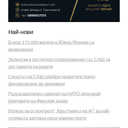
Най-нови
Близо 175 000 жители в Южна Япония са
евакуирани
Зеленски е постигнал споразумение със САЩ за
доставките на ракети
Сенатът на САЩ одобри правителствено
финансиране до декември
Разузнавателен самолет на НАТО лети край
бреговете на Финския залив
Излиза ли от контрол? „Кръстникът на AI“ за най-
голямата заплаха пред човечеството