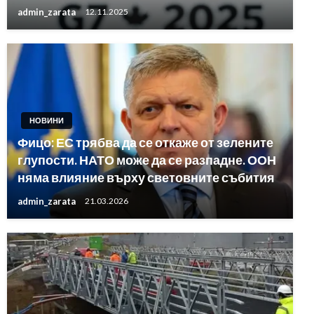
admin_zarata
12.11.2025
НОВИНИ
Фицо: ЕС трябва да се откаже от зелените
глупости. НАТО може да се разпадне. ООН
няма влияние върху световните събития
admin_zarata
21.03.2026