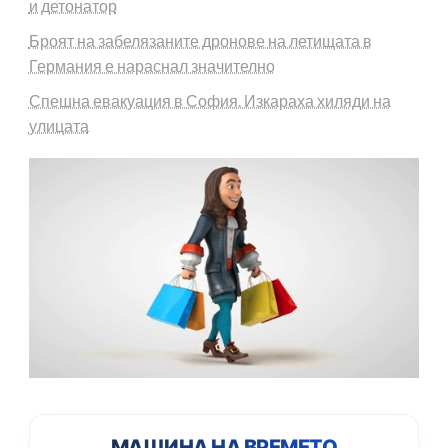
и детонатор
Броят на забелязаните дронове на летищата в
Германия е нараснал значително
Спешна евакуация в София. Изкараха хиляди на
улицата
МАШИНА НА ВРЕМЕТО