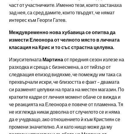
част от участничките. Именно тези, които застанаха
зад нея, са сред дамите, които твърдят, че нямат
интерес към Георги Гатев.
Междувременно нова хубавица се опитва да
измести Елеонора от челното място в личната
класация на Крис и то със страстна целувка.
Изкусителната
Мартина
от предния сезон излезе на
разходка и среща с бизнесмена, а от тийзър от
следващия епизод видяхме, че помежду им така са
прехвърчали искри, че близостта е факт – двамата
си разменят целувки на прага на местен магазин. По
кратките кадри от личния момент обаче се вижда и
че реакцията на Елеонора е повече от пламенна. Тя
не изглежда никак доволна от случилото се и няма
да е учудващо, ако отношението ѝ към Кристиян се
промени значително. А и като нищо може да му