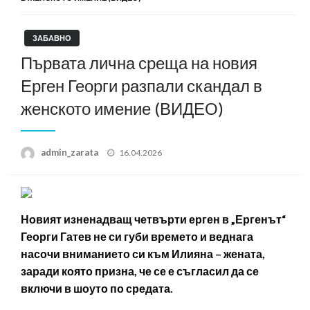
ЗАБАВНО
Първата лична среща на новия
Ерген Георги разпали скандал в
женското имение (ВИДЕО)
Posted
admin_zarata
16.04.2026
on
Новият изненадващ четвърти ерген в „Ергенът“
Георги Гатев не си губи времето и веднага
насочи вниманието си към Илияна – жената,
заради която призна, че се е съгласил да се
включи в шоуто по средата.