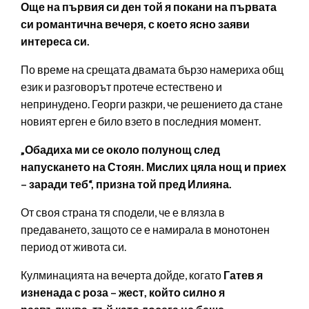
Още на първия си ден той я покани на първата
си романтична вечеря, с което ясно заяви
интереса си.
По време на срещата двамата бързо намериха общ
език и разговорът протече естествено и
непринудено. Георги разкри, че решението да стане
новият ерген е било взето в последния момент.
„Обадиха ми се около полунощ след
напускането на Стоян. Мислих цяла нощ и приех
– заради теб“, призна той пред Илияна.
От своя страна тя сподели, че е влязла в
предаването, защото се е намирала в монотонен
период от живота си.
Кулминацията на вечерта дойде, когато
Гатев я
изненада с роза – жест, който силно я