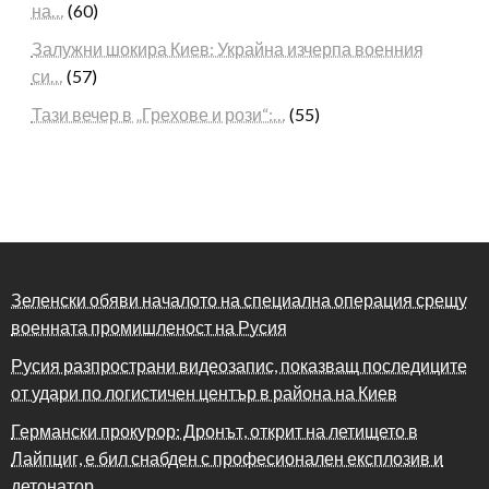
на…
(60)
Залужни шокира Киев: Украйна изчерпа военния
си…
(57)
Тази вечер в „Грехове и рози“:…
(55)
Зеленски обяви началото на специална операция срещу
военната промишленост на Русия
Русия разпространи видеозапис, показващ последиците
от удари по логистичен център в района на Киев
Германски прокурор: Дронът, открит на летището в
Лайпциг, е бил снабден с професионален експлозив и
детонатор