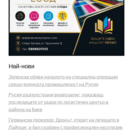
Най-нови
Зеленски обяви началото на специална операция
срещу военната промишленост на Русия
Русия разпространи видеозапис, показващ
последиците от удари по логистичен център в
района на Киев
Германски прокурор: Дронът, открит на летището в
Лайпциг, е бил снабден с професионален експлозив