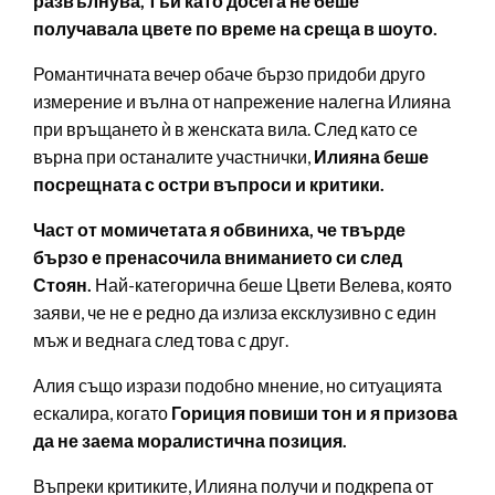
развълнува, тъй като досега не беше
получавала цвете по време на среща в шоуто.
Романтичната вечер обаче бързо придоби друго
измерение и вълна от напрежение налегна Илияна
при връщането ѝ в женската вила. След като се
върна при останалите участнички,
Илияна беше
посрещната с остри въпроси и критики.
Част от момичетата я обвиниха, че твърде
бързо е пренасочила вниманието си след
Стоян.
Най-категорична беше Цвети Велева, която
заяви, че не е редно да излиза ексклузивно с един
мъж и веднага след това с друг.
Алия също изрази подобно мнение, но ситуацията
ескалира, когато
Гориция повиши тон и я призова
да не заема моралистична позиция.
Въпреки критиките, Илияна получи и подкрепа от