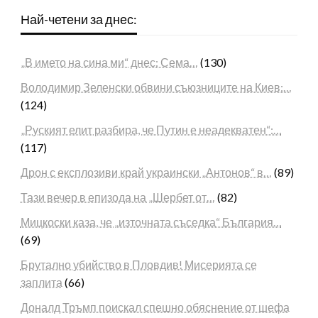
Най-четени за днес:
„В името на сина ми“ днес: Сема…
(130)
Володимир Зеленски обвини съюзниците на Киев:…
(124)
„Руският елит разбира, че Путин е неадекватен“:…
(117)
Дрон с експлозиви край украински „Антонов“ в…
(89)
Тази вечер в епизода на „Шербет от…
(82)
Мицкоски каза, че „източната съседка“ България…
(69)
Брутално убийство в Пловдив! Мисерията се
заплита
(66)
Доналд Тръмп поискал спешно обяснение от шефа