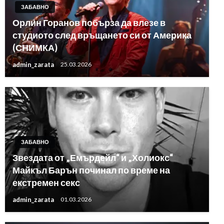
ЗАБАВНО
Орлин Горанов побърза да влезе в
студиото след връщането си от Америка
(СНИМКА)
admin_zarata
25.03.2026
ЗАБАВНО
Звездата от „Емърдейл“ и „Холиокс“
Майкъл Барън починал по време на
екстремен секс
admin_zarata
01.03.2026