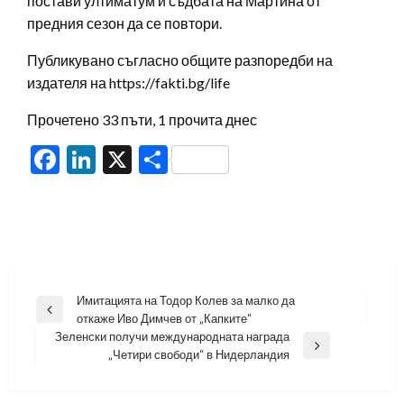
постави ултиматум и съдбата на Мартина от
предния сезон да се повтори.
Публикувано съгласно общите разпоредби на
издателя на https://fakti.bg/life
Прочетено 33 пъти, 1 прочита днес
Facebook
LinkedIn
X
Share
Навигация
Имитацията на Тодор Колев за малко да
Previous
откаже Иво Димчев от „Капките“
Post
Зеленски получи международната награда
Next
„Четири свободи“ в Нидерландия
Post