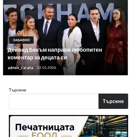
ЗАБАВНО
Дейвид Бекъм направи любопитен
коментар за децата си
admin_zarata
22.01.2026
Търсене
Търсене