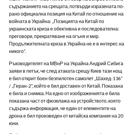
съдържанието на срещата, потвърди изразената по-
рано официална позиция на Китай по отношение на
войната в Украйна: „Позицията на Китай по
украинската криза е обективна и последователна:
преговори, прекратяване на огъня и мир.
Продължителната криза в Украйна не е в интерес на
никого“.
Ръководителят на МВнР на Украйна Андрий Сибига
заяви в петък, че след атаката срещу Киев тази нощ
е бил открит боен безпилотен самолет „Шахед-136“
/ „Геран-2“, който е бил доставен от Китай. Показана
е била и снимка. На едно от изображенията е била
показана част от фюзелажа на устройството, която
съдържа информация, че един от елементите на
дрона е бил произведен от китайска компания на 20
юни.