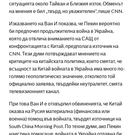
ситуацията около Тайван и Близкия изток. Обменът
на мнения е бил „твърд, но уважителен“, пише CNN.
Изказването на Ван И показва, че Пекин вероятно
би предпочел продължителна война в Украйна,
която да отвлича вниманието на САЩ от
конфронтацията с Китай, предполага източник на
CNN. Тези думи потвърждават мнението на
критиците на китайската политика, които смятат, че
всъщност за Китай войната в Украйна има много по-
голямо геополитическо значение, отколкото той
официално заявява, твърдейки неутралитет, смята
телевизионният канал.
При това Ван И е отхвърлил обвиненията, че Китай
оказва на Русия материална (финансова или
военна) помощ във войната, твърдят източници на
South China Morning Post. По техни думи, ако Пекин
наистина помагаше, войната в Украйна отдавна би