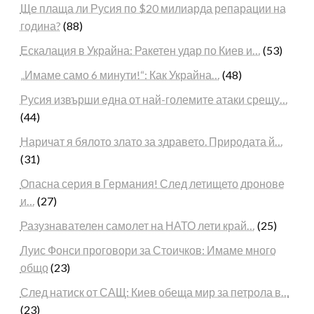
Ще плаща ли Русия по $20 милиарда репарации на
година?
(88)
Ескалация в Украйна: Ракетен удар по Киев и…
(53)
„Имаме само 6 минути!“: Как Украйна…
(48)
Русия извърши една от най-големите атаки срещу…
(44)
Наричат я бялото злато за здравето. Природата й…
(31)
Опасна серия в Германия! След летището дронове
и…
(27)
Разузнавателен самолет на НАТО лети край…
(25)
Луис Фонси проговори за Стоичков: Имаме много
общо
(23)
След натиск от САЩ: Киев обеща мир за петрола в…
(23)