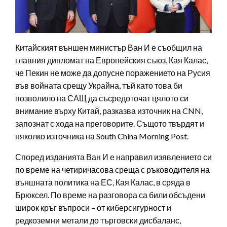
Китайският външен министър Ван И е съобщил на
главния дипломат на Европейския съюз, Кая Калас,
че Пекин не може да допусне поражението на Русия
във войната срещу Украйна, тъй като това би
позволило на САЩ да съсредоточат цялото си
внимание върху Китай, разказва източник на CNN,
запознат с хода на преговорите. Същото твърдят и
няколко източника на South China Morning Post.
Според изданията Ван И е направил изявлението си
по време на четиричасова среща с ръководителя на
външната политика на ЕС, Кая Калас, в сряда в
Брюксел. По време на разговора са били обсъдени
широк кръг въпроси – от киберсигурност и
редкоземни метали до търговски дисбаланс,