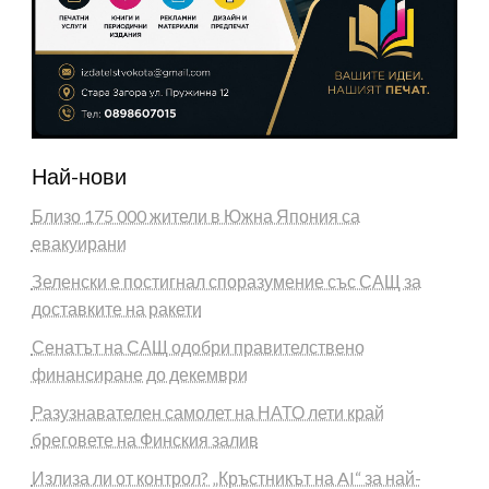
Най-нови
Близо 175 000 жители в Южна Япония са
евакуирани
Зеленски е постигнал споразумение със САЩ за
доставките на ракети
Сенатът на САЩ одобри правителствено
финансиране до декември
Разузнавателен самолет на НАТО лети край
бреговете на Финския залив
Излиза ли от контрол? „Кръстникът на AI“ за най-