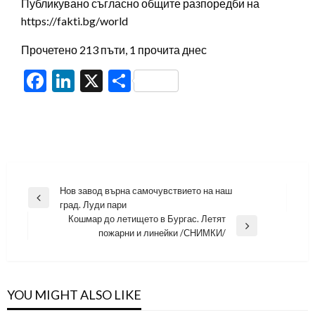
Публикувано съгласно общите разпоредби на
https://fakti.bg/world
Прочетено 213 пъти, 1 прочита днес
Facebook
LinkedIn
X
Share
Навигация
Нов завод върна самочувствието на наш
Previous
град. Луди пари
Post
Кошмар до летището в Бургас. Летят
Next
пожарни и линейки /СНИМКИ/
Post
YOU MIGHT ALSO LIKE