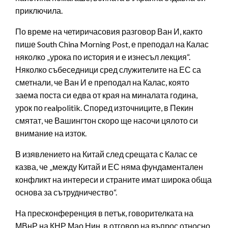
приключила.
По време на четиричасовия разговор Ван И, както
пише South China Morning Post, е преподал на Калас
няколко „урока по история и е изнесъл лекция“.
Няколко събеседници сред служителите на ЕС са
сметнали, че Ван И е преподал на Калас, която
заема поста си едва от края на миналата година,
урок по realpolitik. Според източниците, в Пекин
смятат, че Вашингтон скоро ще насочи цялото си
внимание на изток.
В изявлението на Китай след срещата с Калас се
казва, че „между Китай и ЕС няма фундаментален
конфликт на интереси и страните имат широка обща
основа за сътрудничество“.
На пресконференция в петък, говорителката на
МВнР на КНР Мао Нин, в отговор на въпрос относно