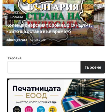
НОВИНИ
Колекционерският брой на СТАНДАРТ,
който ще остане във времето
admin_zarata
07.08.2025
Търсене
Търсене