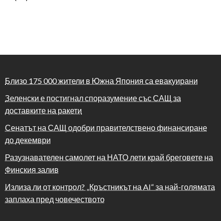
Близо 175 000 жители в Южна Япония са евакуирани
Зеленски е постигнал споразумение със САЩ за
доставките на ракети
Сенатът на САЩ одобри правителствено финансиране
до декември
Разузнавателен самолет на НАТО лети край бреговете на
Финския залив
Излиза ли от контрол? „Кръстникът на AI“ за най-голямата
заплаха пред човечеството