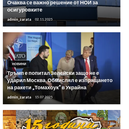
Очаква се важно решение от НОИ за
осигуровките
admin_zarata
02.11.2025
НОВИНИ
Тръмп е попитал Зеленски защо не е
ударил Москва. Обмислял е изпращането
на ракети „Томахоук“ в Украйна
admin_zarata
15.07.2025