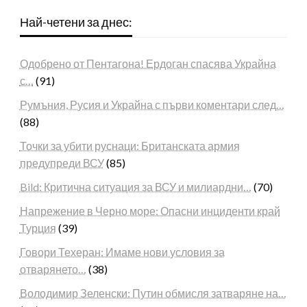
Най-четени за днес:
Одобрено от Пентагона! Ердоган спасява Украйна
с…
(91)
Румъния, Русия и Украйна с първи коментари след…
(88)
Точки за убити руснаци: Британската армия
предупреди ВСУ
(85)
Bild: Критична ситуация за ВСУ и милиардни…
(70)
Напрежение в Черно море: Опасни инциденти край
Турция
(39)
Говори Техеран: Имаме нови условия за
отварянето…
(38)
Володимир Зеленски: Путин обмисля затваряне на…