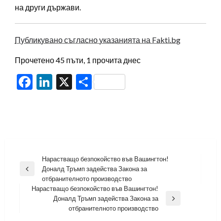
на други държави.
Публикувано съгласно указанията на Fakti.bg
Прочетено 45 пъти, 1 прочита днес
Facebook
LinkedIn
X
Share
Навигация
Нарастващо безпокойство във Вашингтон!
Доналд Тръмп задейства Закона за
Previous
отбранителното производство
Post
Нарастващо безпокойство във Вашингтон!
Доналд Тръмп задейства Закона за
Next
отбранителното производство
Post