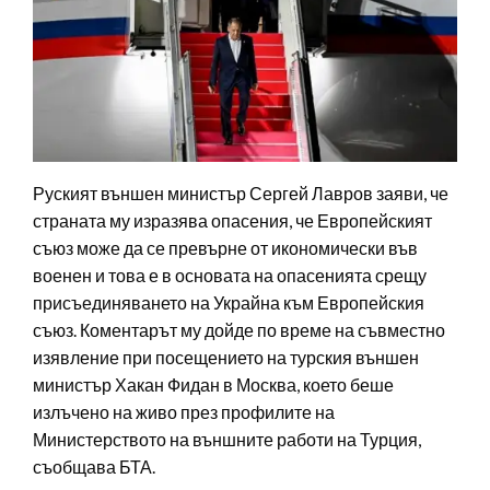
Руският външен министър Сергей Лавров заяви, че
страната му изразява опасения, че Европейският
съюз може да се превърне от икономически във
военен и това е в основата на опасенията срещу
присъединяването на Украйна към Европейския
съюз. Коментарът му дойде по време на съвместно
изявление при посещението на турския външен
министър Хакан Фидан в Москва, което беше
излъчено на живо през профилите на
Министерството на външните работи на Турция,
съобщава БТА.