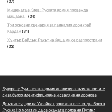
(37)
Мишената е Киев! Руската армия провежда
мащабна…
(34)
Три основни сценария за падналия дрон край
Кардам
(34)
Хънтър Байдън: Ракът на баща ми се разпространи
(33)
Букурещ: Румънската армия анализира възможностите
си за бързо идентифициране и сваляне на дронове
Дръзките удари на Украйна проникват все по-дълбоко в
Русия! Но могат ли да се окажат в полза на Путин?