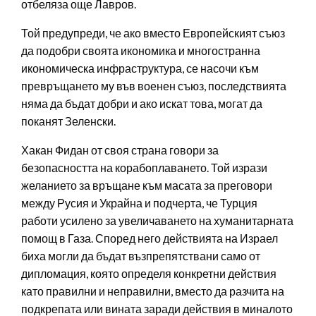
отбеляза още Лавров.
Той предупреди, че ако вместо Европейският съюз
да подобри своята икономика и многостранна
икономическа инфраструктура, се насочи към
превръщането му във военен съюз, последствията
няма да бъдат добри и ако искат това, могат да
поканят Зеленски.
Хакан Фидан от своя страна говори за
безопасността на корабоплаването. Той изрази
желанието за връщане към масата за преговори
между Русия и Украйна и подчерта, че Турция
работи усилено за увеличаването на хуманитарната
помощ в Газа. Според него действията на Израел
биха могли да бъдат възпрепятствани само от
дипломация, която определя конкретни действия
като правилни и неправилни, вместо да разчита на
подкрепата или вината заради действия в миналото