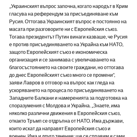
„Украинският въпрос започна, когато народът в Крим
гласува на референдум за присъединяване към
Русия. Оттогава Украинският въпрос е постоянно на
масата при разговорите ни с Европейския съюз.
Тогава президентът Путин винаги казваше, че Русия
е против присъединяването на Украйна към НАТО,
защото Европейският съюз е икономическа
организация и се занимава с увеличаването на
благосъстоянието на своите граждани, но оттогава
до днес Европейският съюз много се промени“,
заяви Лавров в отговор на въпрос как гледа на
ускоряването на процеса по присъединяването на
Западните Балкани и намеренията за подготовка на
споразумения с Молдова и Украйна. „Знаете, има
няколко различни движения в Европейския съюз,
откакто Тръмп се отдръпна от НАТО. Има държави,
които искат да направят Европейския съюз и
военен. Има и друго течение: ще се справим и сами.