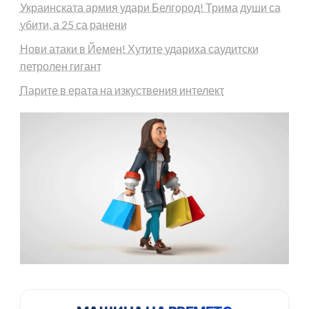
Украинската армия удари Белгород! Трима души са
убити, а 25 са ранени
Нови атаки в Йемен! Хутите удариха саудитски
петролен гигант
Парите в ерата на изкуствения интелект