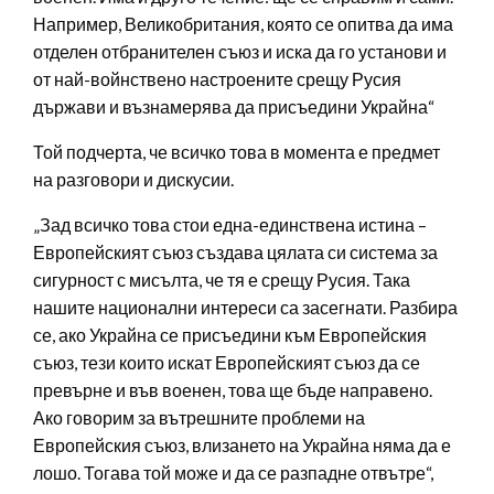
Например, Великобритания, която се опитва да има
отделен отбранителен съюз и иска да го установи и
от най-войнствено настроените срещу Русия
държави и възнамерява да присъедини Украйна“
Той подчерта, че всичко това в момента е предмет
на разговори и дискусии.
„Зад всичко това стои една-единствена истина –
Европейският съюз създава цялата си система за
сигурност с мисълта, че тя е срещу Русия. Така
нашите национални интереси са засегнати. Разбира
се, ако Украйна се присъедини към Европейския
съюз, тези които искат Европейският съюз да се
превърне и във военен, това ще бъде направено.
Ако говорим за вътрешните проблеми на
Европейския съюз, влизането на Украйна няма да е
лошо. Тогава той може и да се разпадне отвътре“,