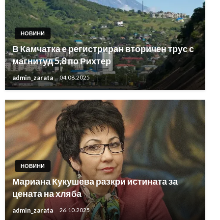
НОВИНИ
В Камчатка е регистриран вторичен трус с
магнитуд 5,8 по Рихтер
admin_zarata
04.08.2025
НОВИНИ
Мариана Кукушева разкри истината за
цената на хляба
admin_zarata
26.10.2025