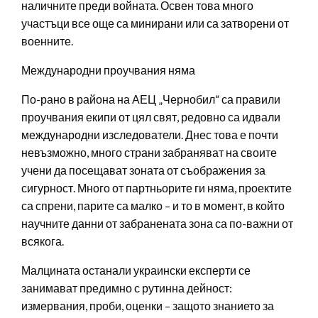
наличните преди войната. Освен това много
участъци все още са минирани или са затворени от
военните.
Международни проучвания няма
По-рано в района на АЕЦ „Чернобил“ са правили
проучвания екипи от цял свят, редовно са идвали
международни изследователи. Днес това е почти
невъзможно, много страни забраняват на своите
учени да посещават зоната от съображения за
сигурност. Много от партньорите ги няма, проектите
са спрени, парите са малко – и то в момент, в който
научните данни от забранената зона са по-важни от
всякога.
Малцината останали украински експерти се
занимават предимно с рутинна дейност:
измервания, проби, оценки – защото знанието за