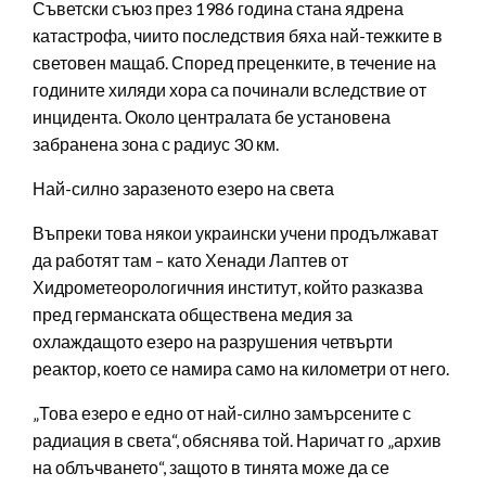
Съветски съюз през 1986 година стана ядрена
катастрофа, чиито последствия бяха най-тежките в
световен мащаб. Според преценките, в течение на
годините хиляди хора са починали вследствие от
инцидента. Около централата бе установена
забранена зона с радиус 30 км.
Най-силно заразеното езеро на света
Въпреки това някои украински учени продължават
да работят там – като Хенади Лаптев от
Хидрометеорологичния институт, който разказва
пред германската обществена медия за
охлаждащото езеро на разрушения четвърти
реактор, което се намира само на километри от него.
„Това езеро е едно от най-силно замърсените с
радиация в света“, обяснява той. Наричат го „архив
на облъчването“, защото в тинята може да се