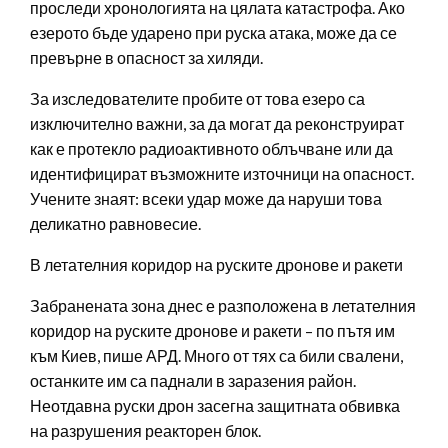
проследи хронологията на цялата катастрофа. Ако
езерото бъде ударено при руска атака, може да се
превърне в опасност за хиляди.
За изследователите пробите от това езеро са
изключително важни, за да могат да реконструират
как е протекло радиоактивното облъчване или да
идентифицират възможните източници на опасност.
Учените знаят: всеки удар може да наруши това
деликатно равновесие.
В летателния коридор на руските дронове и ракети
Забранената зона днес е разположена в летателния
коридор на руските дронове и ракети – по пътя им
към Киев, пише АРД. Много от тях са били свалени,
останките им са паднали в заразения район.
Неотдавна руски дрон засегна защитната обвивка
на разрушения реакторен блок.