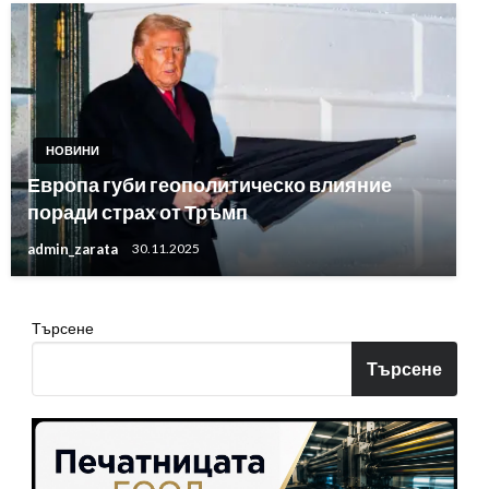
НОВИНИ
Европа губи геополитическо влияние
поради страх от Тръмп
admin_zarata
30.11.2025
Търсене
Търсене