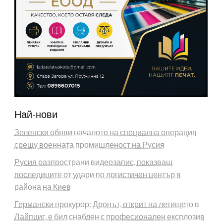
Най-нови
Зеленски обяви началото на специална операция
срещу военната промишленост на Русия
Русия разпространи видеозапис, показващ
последиците от удари по логистичен център в
района на Киев
Германски прокурор: Дронът, открит на летището в
Лайпциг, е бил снабден с професионален експлозив