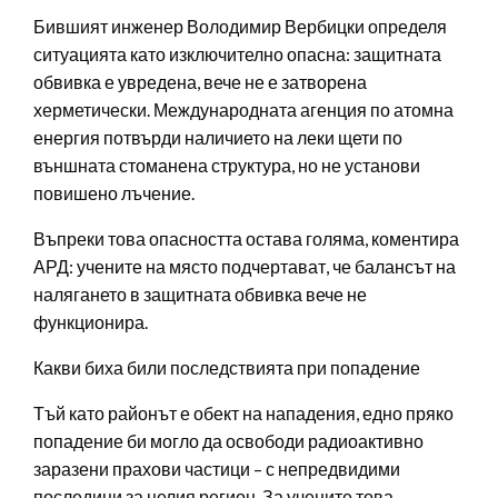
Бившият инженер Володимир Вербицки определя
ситуацията като изключително опасна: защитната
обвивка е увредена, вече не е затворена
херметически. Международната агенция по атомна
енергия потвърди наличието на леки щети по
външната стоманена структура, но не установи
повишено лъчение.
Въпреки това опасността остава голяма, коментира
АРД: учените на място подчертават, че балансът на
налягането в защитната обвивка вече не
функционира.
Какви биха били последствията при попадение
Тъй като районът е обект на нападения, едно пряко
попадение би могло да освободи радиоактивно
заразени прахови частици – с непредвидими
последици за целия регион. За учените това