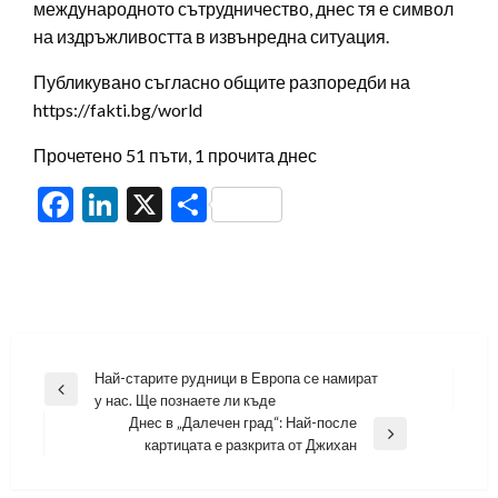
международното сътрудничество, днес тя е символ
на издръжливостта в извънредна ситуация.
Публикувано съгласно общите разпоредби на
https://fakti.bg/world
Прочетено 51 пъти, 1 прочита днес
Facebook
LinkedIn
X
Share
Навигация
Най-старите рудници в Европа се намират
Previous
у нас. Ще познаете ли къде
Post
Днес в „Далечен град“: Най-после
Next
картицата е разкрита от Джихан
Post