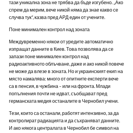
тази уникална зона не трябва да бъде изгубено. „Ако
спрем да мерим, вече никой няма да знае какво се
случва тук“, казва пред АРД един от учените.
Поне минимален контрол над зоната
Междувременно някои от уредите автоматично
изпращат данните в Киев. Това позволява да се
запази поне минимален контрол над
радиоактивното облъчване, даже и ако никой повече
не може да влезе в зоната. Но и украинският екип на
място намалява: много от опитните експерти вече
са в пенсия, в чужбина – или на фронта. Млади
попълнения почти не идват, съобщават пред
германската медия останалите в Чернобил учени.
Тези, които са останали, работят интензивно, за да
контролират радиацията и да съхраняват данните.
И ако някога централата в Чернобил бе символ на