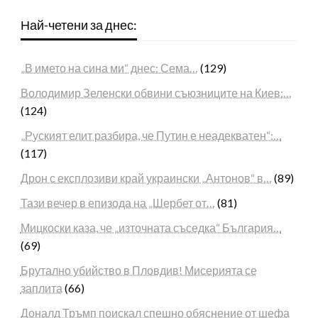
Най-четени за днес:
„В името на сина ми“ днес: Сема…
(129)
Володимир Зеленски обвини съюзниците на Киев:…
(124)
„Руският елит разбира, че Путин е неадекватен“:…
(117)
Дрон с експлозиви край украински „Антонов“ в…
(89)
Тази вечер в епизода на „Шербет от…
(81)
Мицкоски каза, че „източната съседка“ България…
(69)
Брутално убийство в Пловдив! Мисерията се
заплита
(66)
Доналд Тръмп поискал спешно обяснение от шефа