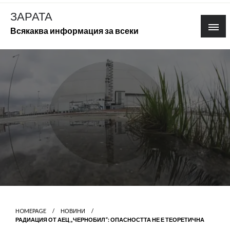
Skip
ЗАРАТА
to
Всякаква информация за всеки
content
HOMEPAGE
НОВИНИ
РАДИАЦИЯ ОТ АЕЦ „ЧЕРНОБИЛ“: ОПАСНОСТТА НЕ Е ТЕОРЕТИЧНА