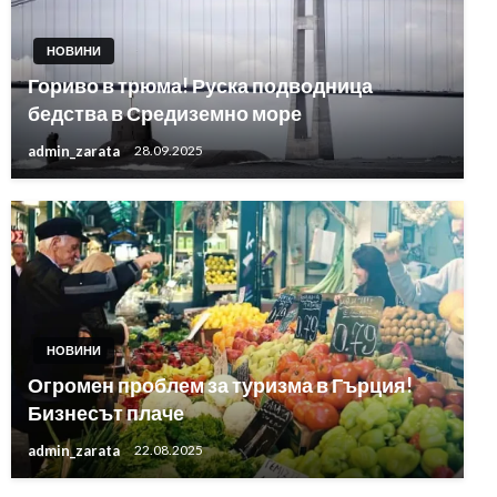
НОВИНИ
Гориво в трюма! Руска подводница
бедства в Средиземно море
admin_zarata
28.09.2025
НОВИНИ
Огромен проблем за туризма в Гърция!
Бизнесът плаче
admin_zarata
22.08.2025