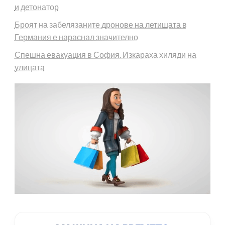
и детонатор
Броят на забелязаните дронове на летищата в
Германия е нараснал значително
Спешна евакуация в София. Изкараха хиляди на
улицата