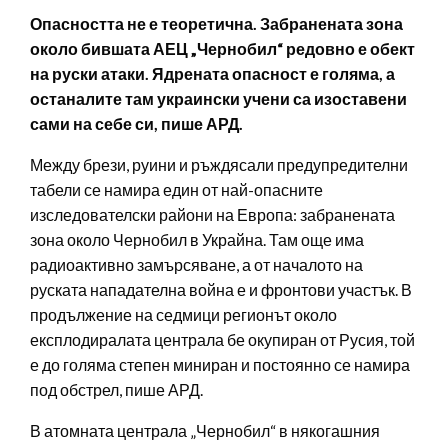
Опасността не е теоретична. Забранената зона
около бившата АЕЦ „Чернобил“ редовно е обект
на руски атаки. Ядрената опасност е голяма, а
останалите там украински учени са изоставени
сами на себе си, пише АРД.
Между брези, руини и ръждясали предупредителни
табели се намира един от най-опасните
изследователски райони на Европа: забранената
зона около Чернобил в Украйна. Там още има
радиоактивно замърсяване, а от началото на
руската нападателна война е и фронтови участък. В
продължение на седмици регионът около
експлодиралата централа бе окупиран от Русия, той
е до голяма степен миниран и постоянно се намира
под обстрел, пише АРД.
В атомната централа „Чернобил“ в някогашния