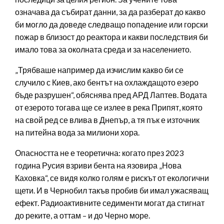
означава да събират данни, за да разберат до какво
би могло да доведе следващо попадение или горски
пожар в близост до реактора и какви последствия би
имало това за околната среда и за населението.
„Трябваше например да изчислим какво би се
случило с Киев, ако бентът на охлаждащото езеро
бъде разрушен“, обяснява пред АРД Лаптев. Водата
от езерото тогава ще се излее в река Припят, която
на свой ред се влива в Днепър, а тя пък е източник
на питейна вода за милиони хора.
Опасността не е теоретична: когато през 2023
година Русия взриви бента на язовира „Нова
Каховка“, се видя колко голям е рискът от екологични
щети. И в Чернобил такъв пробив би имал ужасяващ
ефект. Радиоактивните седименти могат да стигнат
до реките, а оттам – и до Черно море.