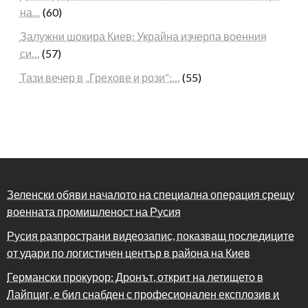
на…
(60)
Залужни шокира Киев: Украйна изчерпа военния
си…
(57)
Тази вечер в „Грехове и рози“:…
(55)
Зеленски обяви началото на специална операция срещу
военната промишленост на Русия
Русия разпространи видеозапис, показващ последиците
от удари по логистичен център в района на Киев
Германски прокурор: Дронът, открит на летището в
Лайпциг, е бил снабден с професионален експлозив и