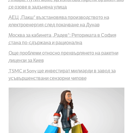
се озове в задънена улица
АЕЦ „Пакш“ възстановява производството на
електроенергия след покачване на Дунав
Москва за кабинета „Радев“: Реториката в София
стана по-сдържана и рационална
Още проблеми относно прехвърлянето на ракетни
лицензи за Киев
TSMC и Sony ще инвестират милиарди в завод за
усъвършенствани сензорни чипове