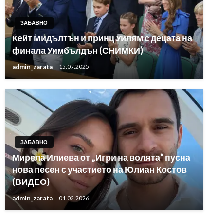
ЗАБАВНО
Кейт Мидълтън и принц Уилям с децата на
финала Уимбълдън (СНИМКИ)
admin_zarata
15.07.2025
ЗАБАВНО
Мирела Илиева от „Игри на волята“ пусна
нова песен с участието на Юлиан Костов
(ВИДЕО)
admin_zarata
01.02.2026