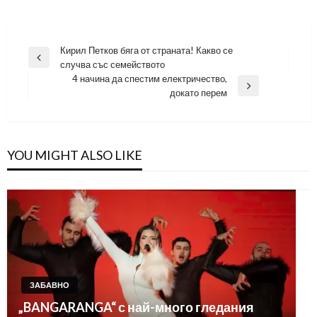
Навигация
Кирил Петков бяга от страната! Какво се
Previous
случва със семейството
Post
4 начина да спестим електричество,
Next
докато перем
Post
YOU MIGHT ALSO LIKE
ЗАБАВНО
„BANGARANGA“ с най-много гледания