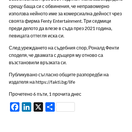
срещу баща си с обвинения, че неправомерно
използва нейното име за комерсиална дейност чрез
своята фирма Fenty Entertainment. Три седмици
преди делото да влезе в съда през 2021 година,
певицата оттегля иска си.
След уреждането на съдебния спор, Роналд Фенти
споделя, че двамата с дъщеря му отново са
възстановили връзката си.
Публикувано съгласно общите разпоредби на
издателя на https://fakti.bg/life
Прочетено 6 пъти, 1 прочита днес
Facebook
LinkedIn
X
Share