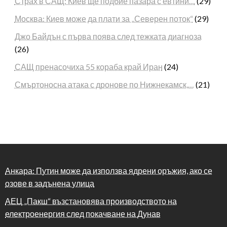
Страх в САЩ: Киев ще подбие пазара с евтини…
(29)
Москва: Киев може да плати за „Северен поток“
(29)
Джо Байдън с първа поява след тежката диагноза
(26)
САЩ пренасочиха 55 кораба край Иран
(24)
Смъртоносна атака с дронове по Нижнекамск,…
(21)
Анкара: Путин може да използва ядрени оръжия, ако се
озове в задънена улица
АЕЦ „Пакш“ възстановява производството на
електроенергия след покачване на Дунав