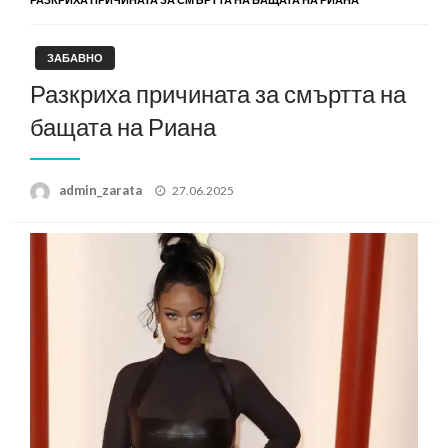
ЗАБАВНО
Разкриха причината за смъртта на
бащата на Риана
Posted
admin_zarata
27.06.2025
on