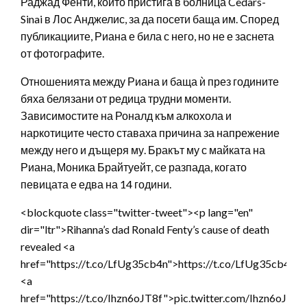
Раджад Фенти, който пристига в болница Cedars-
Sinai в Лос Анджелис, за да посети баща им. Според
публикациите, Риана е била с него, но не е заснета
от фотографите.
Отношенията между Риана и баща ѝ през годините
бяха белязани от редица трудни моменти.
Зависимостите на Роналд към алкохола и
наркотиците често ставаха причина за напрежение
между него и дъщеря му. Бракът му с майката на
Риана, Моника Брайтуейт, се разпада, когато
певицата е едва на 14 години.
<blockquote class="twitter-tweet"><p lang="en"
dir="ltr">Rihanna’s dad Ronald Fenty’s cause of death
revealed <a
href="https://t.co/LfUg35cb4n">https://t.co/LfUg35cb4n</
<a
href="https://t.co/Ihzn6oJT8f">pic.twitter.com/Ihzn6oJT8f