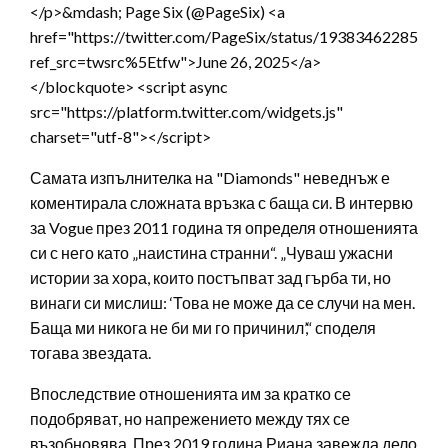
</p>&mdash; Page Six (@PageSix) <a
href="https://twitter.com/PageSix/status/1938346228556
ref_src=twsrc%5Etfw">June 26, 2025</a>
</blockquote> <script async
src="https://platform.twitter.com/widgets.js"
charset="utf-8"></script>
Самата изпълнителка на "Diamonds" неведнъж е
коментирала сложната връзка с баща си. В интервю
за Vogue през 2011 година тя определя отношенията
си с него като „наистина странни“. „Чуваш ужасни
истории за хора, които постъпват зад гърба ти, но
винаги си мислиш: ‘Това не може да се случи на мен.
Баща ми никога не би ми го причинил’,“ споделя
тогава звездата.
Впоследствие отношенията им за кратко се
подобряват, но напрежението между тях се
възобновява. През 2019 година Риана завежда дело