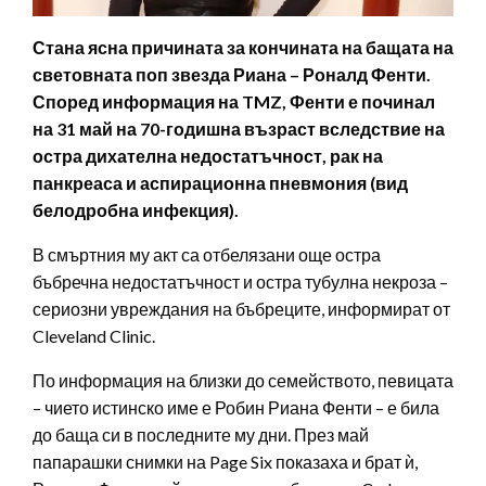
Стана ясна причината за кончината на бащата на
световната поп звезда Риана – Роналд Фенти.
Според информация на TMZ, Фенти е починал
на 31 май на 70-годишна възраст вследствие на
остра дихателна недостатъчност, рак на
панкреаса и аспирационна пневмония (вид
белодробна инфекция).
В смъртния му акт са отбелязани още остра
бъбречна недостатъчност и остра тубулна некроза –
сериозни увреждания на бъбреците, информират от
Cleveland Clinic.
По информация на близки до семейството, певицата
– чието истинско име е Робин Риана Фенти – е била
до баща си в последните му дни. През май
папарашки снимки на Page Six показаха и брат ѝ,