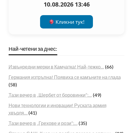
10.08.2026 13:46
Кликни тук!
Най-четени за днес:
Извънредни мерки в Камчатка! Най-тежко…
(66)
Германия изтръпна! Появиха се камъните на глада
(58)
Тази вечер в „Шербет от боровинки“:…
(49)
Нови технологии и иновации! Руската армия
хвърля…
(41)
Тази вечер в „Грехове и рози“:…
(35)