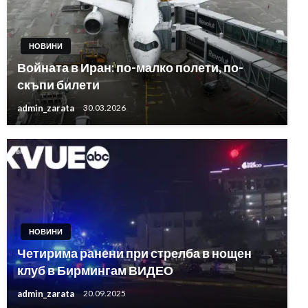
НОВИНИ
Войната в Иран: по-малко полети, по-
скъпи билети
admin_zarata
30.03.2026
НОВИНИ
Четирима ранени при стрелба в нощен
клуб в Бирмингам ВИДЕО
admin_zarata
20.09.2025