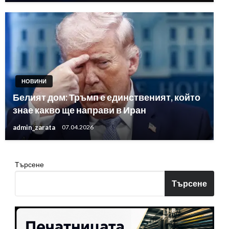
НОВИНИ
Белият дом: Тръмп е единственият, който
знае какво ще направи в Иран
admin_zarata
07.04.2026
Търсене
Търсене