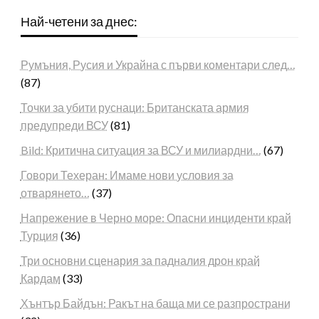
Най-четени за днес:
Румъния, Русия и Украйна с първи коментари след…
(87)
Точки за убити руснаци: Британската армия
предупреди ВСУ
(81)
Bild: Критична ситуация за ВСУ и милиардни…
(67)
Говори Техеран: Имаме нови условия за
отварянето…
(37)
Напрежение в Черно море: Опасни инциденти край
Турция
(36)
Три основни сценария за падналия дрон край
Кардам
(33)
Хънтър Байдън: Ракът на баща ми се разпространи