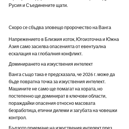
Русия и Съединените щати.
Скоро се сбъдва зловещо пророчество на Ванга
Напрежението в Близкия изток, Югоизточна и Южна
Азия само засилва опасенията от евентуална
ескалация на глобалния конфликт.
Доминирането на изкуствения интелект
Ванга също така е предсказала, че 2026 г. може да
бъде повратна точка за изкуствения интелект.
Машините не само ще помагат на хората, но
постепенно ще доминират в ключови области,
пораждайки опасения относно масовата
безработица, етични дилеми и загубата на човешки
контрол.
Бързото приемане на изкуствения интелект през