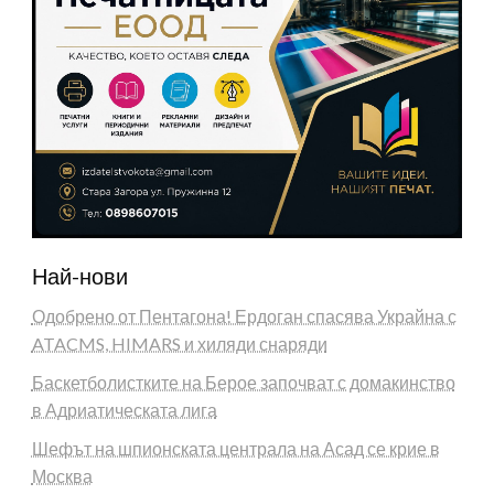
Най-нови
Одобрено от Пентагона! Ердоган спасява Украйна с
ATACMS, HIMARS и хиляди снаряди
Баскетболистките на Берое започват с домакинство
в Адриатическата лига
Шефът на шпионската централа на Асад се крие в
Москва