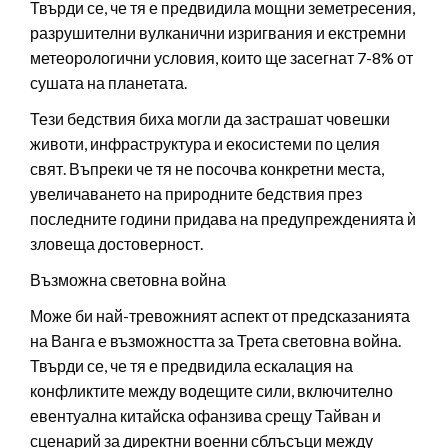
Твърди се, че тя е предвидила мощни земетресения,
разрушителни вулканични изригвания и екстремни
метеорологични условия, които ще засегнат 7-8% от
сушата на планетата.
Тези бедствия биха могли да застрашат човешки
животи, инфраструктура и екосистеми по целия
свят. Въпреки че тя не посочва конкретни места,
увеличаването на природните бедствия през
последните години придава на предупрежденията ѝ
зловеща достоверност.
Възможна световна война
Може би най-тревожният аспект от предсказанията
на Ванга е възможността за Трета световна война.
Твърди се, че тя е предвидила ескалация на
конфликтите между водещите сили, включително
евентуална китайска офанзива срещу Тайван и
сценарий за директни военни сблъсъци между