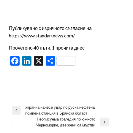
Публикувано с изричното съгласие на
https://www.standartnews.com/
Прочетено 40 пъти, 1 прочита днес
Facebook
LinkedIn
X
Share
Навигация
Украйна нанесе удар по руска нефтена
Previous
помпена станция в Брянска област
Post
Неописуема трагедия по южното
Next
Черноморие, две жени са мъртви
Post