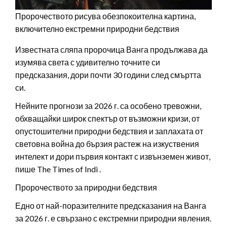
Пророчеството рисува обезпокоителна картина,
включително екстремни природни бедствия
Известната сляпа пророчица Ванга продължава да
изумява света с удивително точните си
предсказания, дори почти 30 години след смъртта
си.
Нейните прогнози за 2026 г. са особено тревожни,
обхващайки широк спектър от възможни кризи, от
опустошителни природни бедствия и заплахата от
световна война до бързия растеж на изкуствения
интелект и дори първия контакт с извънземен живот,
пише The Times of Indi .
Пророчеството за природни бедствия
Едно от най-поразителните предсказания на Ванга
за 2026 г. е свързано с екстремни природни явления.