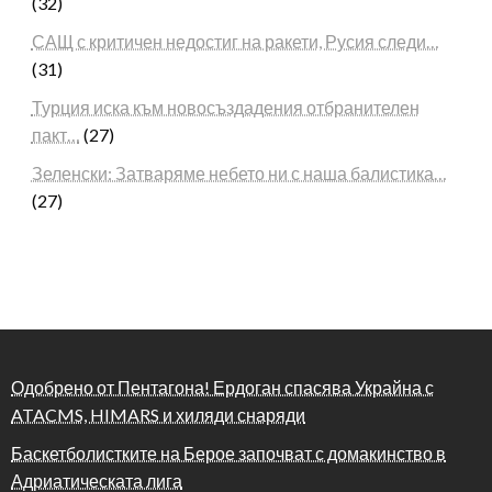
(32)
САЩ с критичен недостиг на ракети, Русия следи…
(31)
Турция иска към новосъздадения отбранителен
пакт…
(27)
Зеленски: Затваряме небето ни с наша балистика…
(27)
Одобрено от Пентагона! Ердоган спасява Украйна с
ATACMS, HIMARS и хиляди снаряди
Баскетболистките на Берое започват с домакинство в
Адриатическата лига