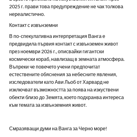
2025 г. прави това предупреждение не чак толкова
нереалистично.
Контакт с извънземни
В по-спекулативна интерпретация Ванга е
предвидила първия контакт с извънземен живот
през ноември 2026 г., описвайки гигантски
космически кораб, навлизащ в земната атмосфера.
Въпреки че повечето учени предпочитат
естествените обяснения за небесните явления,
изследователи като Ави Льоб от Харвард не
изключват възможността за поява на изкуствени
обекти близо до Земята, което подхранва интереса
към темата за извънземния живот.
Смразяващи думи на Ванга за Черно море!