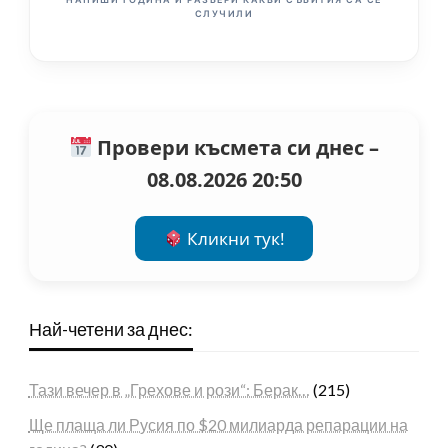
СЛУЧИЛИ
Провери късмета си днес –
08.08.2026 20:50
Кликни тук!
Най-четени за днес:
Тази вечер в „Грехове и рози“: Берак…
(215)
Ще плаща ли Русия по $20 милиарда репарации на