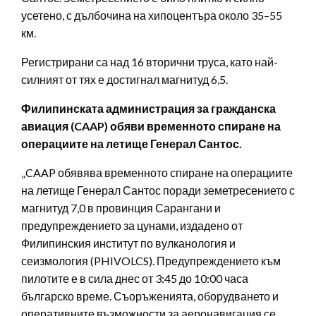
усетено, с дълбочина на хипоцентъра около 35–55
км.
Регистрирани са над 16 вторични труса, като най-
силният от тях е достигнал магнитуд 6,5.
Филипинската администрация за гражданска
авиация (CAAP) обяви временното спиране на
операциите на летище Генерал Сантос.
„CAAP обявява временното спиране на операциите
на летище Генерал Сантос поради земетресението с
магнитуд 7,0 в провинция Сарангани и
предупреждението за цунами, издадено от
Филипинския институт по вулканология и
сеизмология (PHIVOLCS). Предупреждението към
пилотите е в сила днес от 3:45 до 10:00 часа
българско време. Съоръженията, оборудването и
оперативните възможности за аеронавигация се