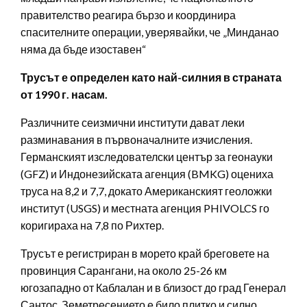
правителство реагира бързо и координира
спасителните операции, уверявайки, че „Минданао
няма да бъде изоставен“
Трусът е определен като най-силния в страната
от 1990 г. насам.
Различните сеизмични институти дават леки
разминавания в първоначалните изчисления.
Германският изследователски център за геонауки
(GFZ) и Индонезийската агенция (BMKG) оцениха
труса на 8,2 и 7,7, докато Американският геоложки
институт (USGS) и местната агенция PHIVOLCS го
коригираха на 7,8 по Рихтер.
Трусът е регистриран в морето край бреговете на
провинция Сарангани, на около 25-26 км
югозападно от Каблалан и в близост до град Генерал
Сантос. Земетресението е било плитко и силно