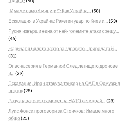
година?
(90)
„Имаме само 6 минути!“: Как Украйна…
(58)
Ескалация в Украйна: Ракетен удар по Киев и…
(53)
Русия извърши една от най-големите атаки срещу…
(46)
Наричат я бялото злато за здравето. Природата й…
(31)
Опасна серия в Германия! След летището дронове
и…
(29)
Ескалация: Иран атакува танкер на ОАЕ в Ормузкия
проток
(28)
Разузнавателен самолет на НАТО лети край…
(28)
Луис Фонси проговори за Стоичков: Имаме много
общо
(25)