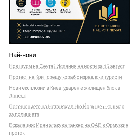
Най-нови
Нов щурм на Сеута? Испания на нокти за 15 август
Протест на Крит срещу кораб с израелски туристи
Нови експлозии в Киев, ударен е жилищен блок в
Донецк
Посещението на Нетаняху в Ню Йорк ще e кошмар
за полицията
Ескалация: Иран атакува танкер на ОАЕ в Ормузкия
проток