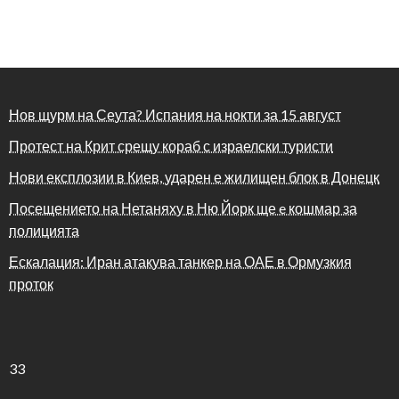
Нов щурм на Сеута? Испания на нокти за 15 август
Протест на Крит срещу кораб с израелски туристи
Нови експлозии в Киев, ударен е жилищен блок в Донецк
Посещението на Нетаняху в Ню Йорк ще e кошмар за
полицията
Ескалация: Иран атакува танкер на ОАЕ в Ормузкия
проток
33