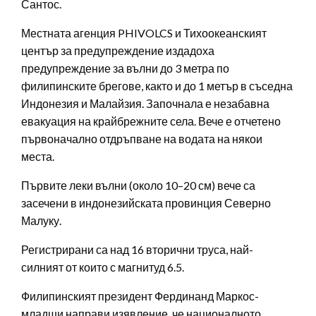
Сантос.
Местната агенция PHIVOLCS и Тихоокеанският
център за предупреждение издадоха
предупреждение за вълни до 3 метра по
филипинските брегове, както и до 1 метър в съседна
Индонезия и Малайзия. Започнала е незабавна
евакуация на крайбрежните села. Вече е отчетено
първоначално отдръпване на водата на някои
места.
Първите леки вълни (около 10–20 см) вече са
засечени в индонезийската провинция Северно
Малуку.
Регистрирани са над 16 вторични труса, най-
силният от които с магнитуд 6.5.
Филипинският президент Фердинанд Маркос-
младши направи изявление, че националното