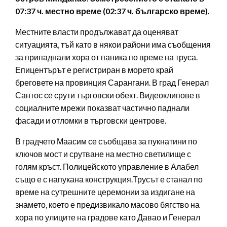
07:37 ч. местно време (02:37 ч. българско време).
Местните власти продължават да оценяват
ситуацията, тъй като в някои райони има съобщения
за припаднали хора от паника по време на труса.
Епицентърът е регистриран в морето край
бреговете на провинция Сарангани. В град Генерал
Сантос се срути търговски обект. Видеоклипове в
социалните мрежи показват частично паднали
фасади и отломки в търговски центрове.
В градчето Маасим се съобщава за пукнатини по
ключов мост и срутване на местно светилище с
голям кръст. Полицейското управление в Алабел
също е с напукана конструкция.Трусът е станал по
време на сутрешните церемонии за издигане на
знамето, което е предизвикало масово бягство на
хора по улиците на градове като Давао и Генерал