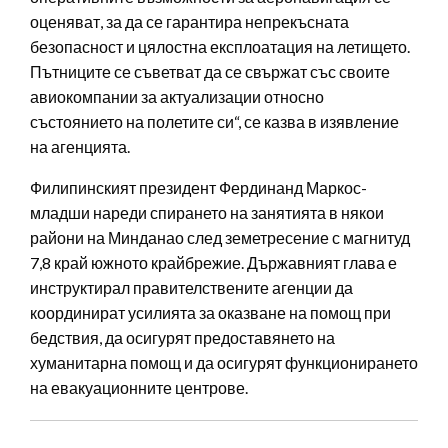
оценяват, за да се гарантира непрекъсната
безопасност и цялостна експлоатация на летището.
Пътниците се съветват да се свържат със своите
авиокомпании за актуализации относно
състоянието на полетите си“, се казва в изявление
на агенцията.
Филипинският президент Фердинанд Маркос-
младши нареди спирането на занятията в някои
райони на Минданао след земетресение с магнитуд
7,8 край южното крайбрежие. Държавният глава е
инструктирал правителствените агенции да
координират усилията за оказване на помощ при
бедствия, да осигурят предоставянето на
хуманитарна помощ и да осигурят функционирането
на евакуационните центрове.