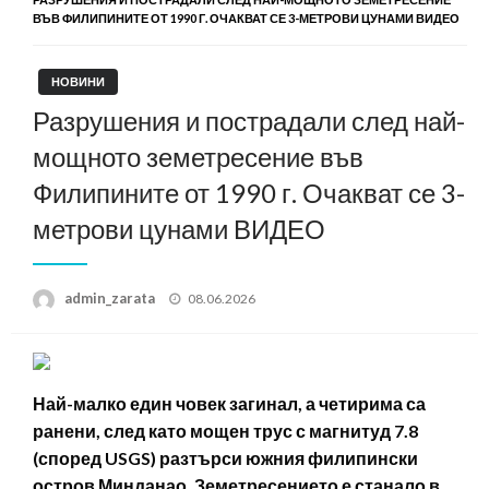
ВЪВ ФИЛИПИНИТЕ ОТ 1990 Г. ОЧАКВАТ СЕ 3-МЕТРОВИ ЦУНАМИ ВИДЕО
НОВИНИ
Разрушения и пострадали след най-
мощното земетресение във
Филипините от 1990 г. Очакват се 3-
метрови цунами ВИДЕО
Posted
admin_zarata
08.06.2026
on
Най-малко един човек загинал, а четирима са
ранени, след като мощен трус с магнитуд 7.8
(според USGS) разтърси южния филипински
остров Минданао. Земетресението е станало в