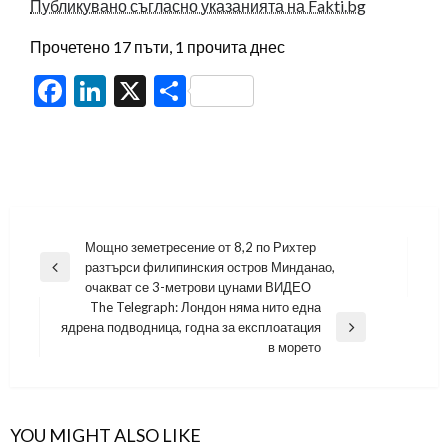
Публикувано съгласно указанията на Fakti.bg
Прочетено 17 пъти, 1 прочита днес
Facebook
LinkedIn
X
Share
Навигация
Мощно земетресение от 8,2 по Рихтер
разтърси филипинския остров Минданао,
Previous
очакват се 3-метрови цунами ВИДЕО
Post
The Telegraph: Лондон няма нито една
ядрена подводница, годна за експлоатация
Next
в морето
Post
YOU MIGHT ALSO LIKE