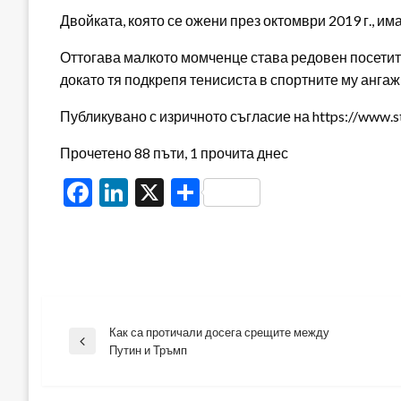
Двойката, която се ожени през октомври 2019 г., има
Оттогава малкото момченце става редовен посетите
докато тя подкрепя тенисиста в спортните му анга
Публикувано с изричното съгласие на https://www.s
Прочетено 88 пъти, 1 прочита днес
Facebook
LinkedIn
X
Share
Как са протичали досега срещите между
Навигация
Previous
Путин и Тръмп
Post