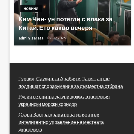
НОВИНИ
Ким Чен- ун потегли с влака за
Китай. Ето какво вечеря
admin_zarata
02.09.2025
Турция, Саудитска Арабия и Пакистан ще
подпишат споразумение за съвместна отбрана
Русия се опитва да унищожи автономния
украински морски коридор
Стара Загора прави нова крачка към
интелигентно управление на местната
икономика