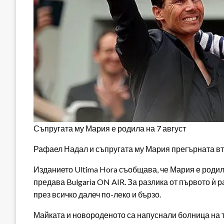
Съпругата му Мария е родила на 7 август
Рафаел Надал и съпругата му Мария прегърната вт
Изданието Ultima Hora съобщава, че Мария е родила
предава Bulgaria ON AIR. За разлика от първото ѝ 
през всичко далеч по-леко и бързо.
Майката и новороденото са напуснали болница на т