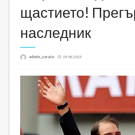
щастието! Прегъ
наследник
Posted
admin_zarata
09.08.2025
on