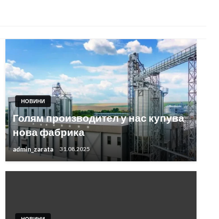
НОВИНИ
Голям производител у нас купува
нова фабрика
admin_zarata
31.08.2025
НОВИНИ