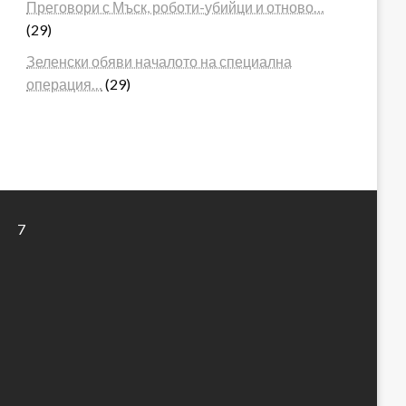
Преговори с Мъск, роботи-убийци и отново…
(29)
Зеленски обяви началото на специална
операция…
(29)
7