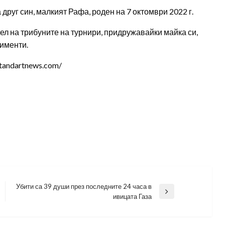
 друг син, малкият Рафа, роден на 7 октомври 2022 г.
л на трибуните на турнири, придружавайки майка си,
жименти.
tandartnews.com/
Убити са 39 души през последните 24 часа в
Next
ивицата Газа
Post