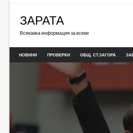
Skip
to
ЗАРАТА
content
Всякаква информация за всеки
НОВИНИ
ПРОВЕРКИ
ОБЩ. СТ.ЗАГОРА
ЗА