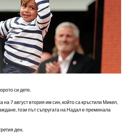
орото си дете.
 на 7 август втория им син, който са кръстили Микел,
раждане, този път съпругата на Надал е преминала
ретия ден.