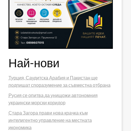
Най-нови
Турция, Саудитска Арабия и Пакистан ще
подпишат споразумение за съвместна отбрана
Русия се опитва да унищожи автономния
украински морски коридор
Стара Загора прави нова крачка към
интелигентно управление на местната
икономика