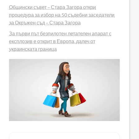
Общински съвет – Стара Загора откри
процедура за избор на 50 съдебни заседатели
за Окръжен съд – Стара Загора
За първи път безпилотен летателен апарат с
експлозив е открит в Европа, далеч от
украинската граница