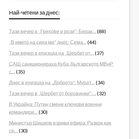
Най-четени за днес:
Тази вечер в „Грехове и рози“: Берак…
(88)
„В името на сина ми“ днес: Сема…
(44)
Тази вечер в епизода на „Шербет от…
(37)
САЩ санкционираха Куба, българското МВнР
с…
(35)
Днес в епизода на „Доброта“: Мурат…
(34)
Тази вечер в „Шербет от боровинки“:…
(32)
В Украйна: Путин смени ключови военни
командири…
(30)
Министър Шишков взриви ефира. Разкри как
се…
(30)