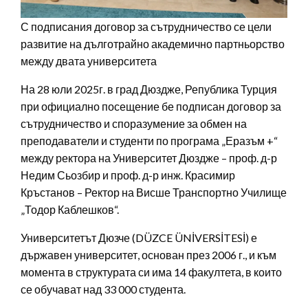
С подписания договор за сътрудничество се цели
развитие на дълготрайно академично партньорство
между двата университета
На 28 юли 2025г. в град Дюздже, Република Турция
при официално посещение бе подписан договор за
сътрудничество и споразумение за обмен на
преподаватели и студенти по програма „Еразъм +“
между ректора на Университет Дюздже – проф. д-р
Недим Сьозбир и проф. д-р инж. Красимир
Кръстанов – Ректор на Висше Транспортно Училище
„Тодор Каблешков“.
Университетът Дюзче (DÜZCE ÜNİVERSİTESİ) е
държавен университет, основан през 2006 г., и към
момента в структурата си има 14 факултета, в които
се обучават над 33 000 студента.