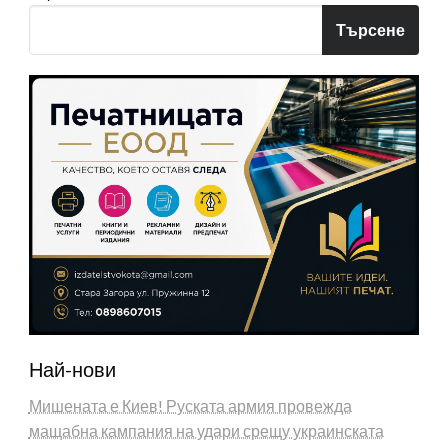
Търсене
Най-нови
Мишената е Киев! Руската армия провежда
мащабна кампания на удари срещу украинската