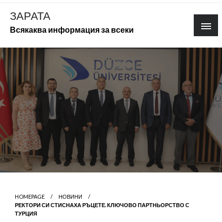
Skip
ЗАРАТА
to
Всякаква информация за всеки
content
HOMEPAGE
НОВИНИ
РЕКТОРИ СИ СТИСНАХА РЪЦЕТЕ. КЛЮЧОВО ПАРТНЬОРСТВО С
ТУРЦИЯ