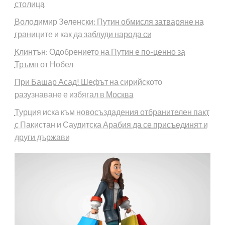
столица
Володимир Зеленски: Путин обмисля затваряне на
границите и как да заблуди народа си
Клинтън: Одобрението на Путин е по-ценно за
Тръмп от Нобел
При Башар Асад! Шефът на сирийското
разузнаване е избягал в Москва
Турция иска към новосъздадения отбранителен пакт
с Пакистан и Саудитска Арабия да се присъединят и
други държави