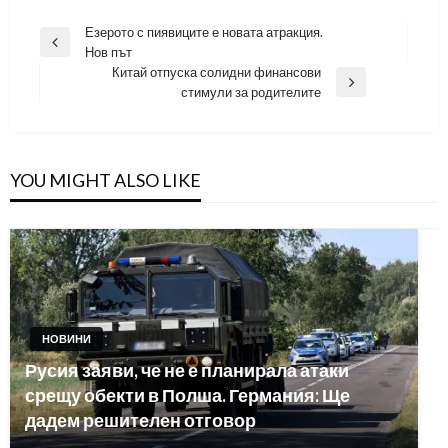
Навигация
Езерото с пиявиците е новата атракция.
Previous
Нов път
Post
Китай отпуска солидни финансови
Next
стимули за родителите
Post
YOU MIGHT ALSO LIKE
НОВИНИ
Русия заяви, че не е планирала атаки
срещу обекти в Полша. Германия: Ще
дадем решителен отговор