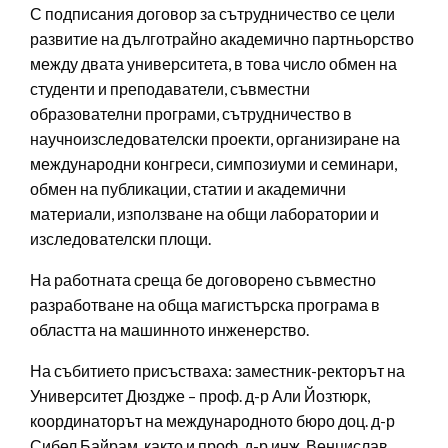
С подписания договор за сътрудничество се цели
развитие на дълготрайно академично партньорство
между двата университета, в това число обмен на
студенти и преподаватели, съвместни
образователни програми, сътрудничество в
научноизследователски проекти, организиране на
международни конгреси, симпозиуми и семинари,
обмен на публикации, статии и академични
материали, използване на общи лаборатории и
изследователски площи.
На работната среща бе договорено съвместно
разработване на обща магистърска програма в
областта на машинното инженерство.
На събитието присъстваха: заместник-ректорът на
Университет Дюздже – проф. д-р Али Йозтюрк,
координаторът на международното бюро доц. д-р
Сибел Байрам, както и проф. д-р инж. Венцислав