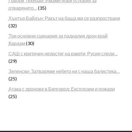
Говори Техеран: Имаме нови условия за
отварянето…
(35)
Хънтър Байдън: Ракът на баща ми се разпространи
(32)
Три основни сценария за падналия дрон край
Кардам
(30)
САЩ с критичен недостиг на ракети, Русия следи…
(29)
Зеленски: Затваряме небето ни с наша балистика…
(25)
Атака с дронове в Белгород: Експлозии и пожари
(25)