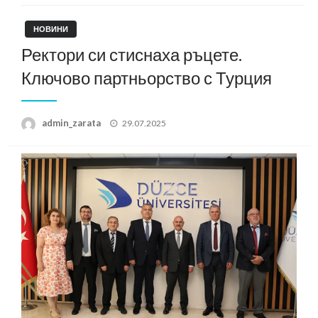
НОВИНИ
Ректори си стиснаха ръцете.
Ключово партньорство с Турция
Posted
admin_zarata
29.07.2025
on