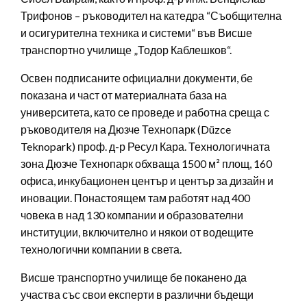
Трифонов – ръководител на катедра “Съобщителна
и осигурителна техника и системи“ във Висше
транспортно училище „Тодор Каблешков“.
Освен подписаните официални документи, бе
показана и част от материалната база на
университета, като се проведе и работна среща с
ръководителя на Дюзче Технопарк (Düzce
Teknopark) проф. д-р Ресул Кара. Технологичната
зона Дюзче Технопарк обхваща 1500 м² площ, 160
офиса, инкубационен център и център за дизайн и
иновации. Понастоящем там работят над 400
човека в над 130 компании и образователни
институции, включително и някои от водещите
технологични компании в света.
Висше транспортно училище бе поканено да
участва със свои експерти в различни бъдещи