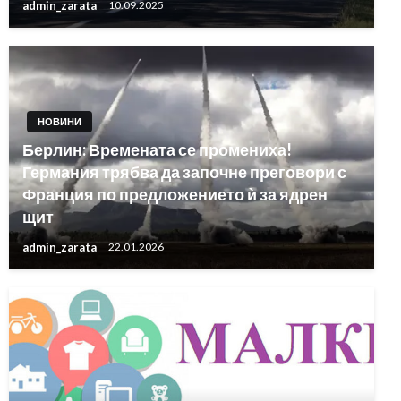
admin_zarata
10.09.2025
НОВИНИ
Берлин: Времената се промениха!
Германия трябва да започне преговори с
Франция по предложението ѝ за ядрен
щит
admin_zarata
22.01.2026