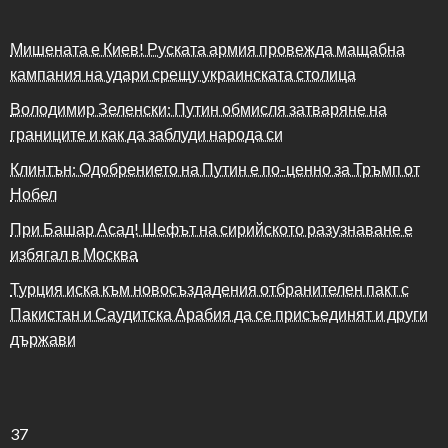
Мишената е Киев! Руската армия провежда мащабна
кампания на удари срещу украинската столица
Володимир Зеленски: Путин обмисля затваряне на
границите и как да заблуди народа си
Клинтън: Одобрението на Путин е по-ценно за Тръмп от
Нобел
При Башар Асад! Шефът на сирийското разузнаване е
избягал в Москва
Турция иска към новосъздадения отбранителен пакт с
Пакистан и Саудитска Арабия да се присъединят и други
държави
37