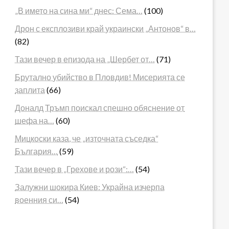
„В името на сина ми“ днес: Сема…
(100)
Дрон с експлозиви край украински „Антонов“ в…
(82)
Тази вечер в епизода на „Шербет от…
(71)
Брутално убийство в Пловдив! Мисерията се
заплита
(66)
Доналд Тръмп поискал спешно обяснение от
шефа на…
(60)
Мицкоски каза, че „източната съседка“
България…
(59)
Тази вечер в „Грехове и рози“:…
(54)
Залужни шокира Киев: Украйна изчерпа
военния си…
(54)