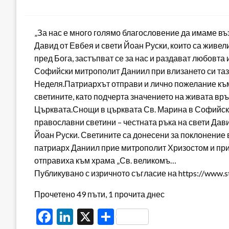
on
„За нас е много голямо благословение да имаме въ
Давид от Евбея и свети Йоан Руски, които са живели
пред Бога, застъпват се за нас и раздават любовта 
Софийски митрополит Даниил при влизането си таз
Неделя.Патриархът отправи и лично пожелание към
светините, като подчерта значението на живата вр
Църквата.Снощи в църквата Св. Марина в Софийс
православни светини – честната ръка на свети Дави
Йоан Руски. Светините са донесени за поклонение 
патриарх Даниил прие митрополит Хризостом и при
отправиха към храма „Св. великомъ…
Публикувано с изричното съгласие на https://www.s
Прочетено 49 пъти, 1 прочита днес
Facebook
LinkedIn
X
Share