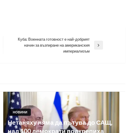
Куба: Военната готовност е най-добрият
начин за възпиране на американския
Next
империализъм
Post
НОВИНИ
Нетаняху няма да пътува до САЩ,
над 100 демократи подкрепиха