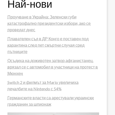
Най-нови
Проучване в Украйна: Зеленски губи
катастрофално президентски избори, ако се
проведат днес
Плавателен съд в ДР Конго е поставен под
карантина след пет смъртни случая сред
пътниците
Осъдиха на доживотен затвор афганистанец,
врязал се с автомобил в участници на протест в
Мюнхен
Switch 2 и филмът за Mario увеличиха
печалбите на Nintendo с 54%
Германските власти са арестували украински
гражданин за шпионаж