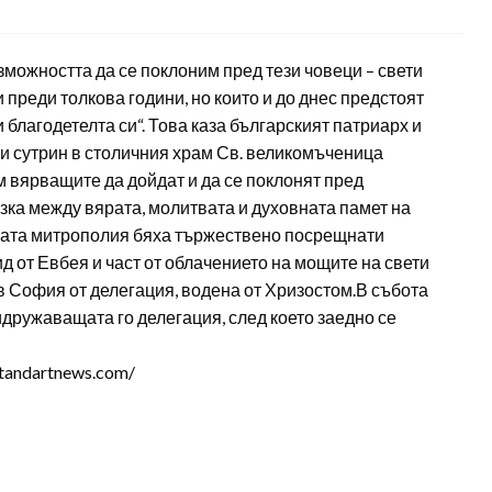
зможността да се поклоним пред тези човеци – свети
 преди толкова години, но които и до днес предстоят
и благодетелта си“. Това каза българският патриарх и
и сутрин в столичния храм Св. великомъченица
 вярващите да дойдат и да се поклонят пред
ъзка между вярата, молитвата и духовната памет на
ката митрополия бяха тържествено посрещнати
д от Евбея и част от облачението на мощите на свети
в София от делегация, водена от Хризостом.В събота
дружаващата го делегация, след което заедно се
tandartnews.com/