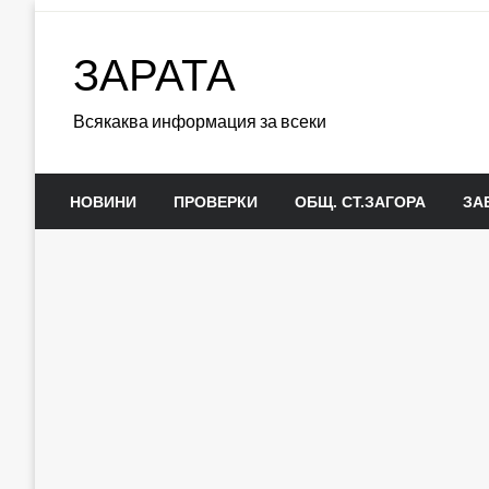
Skip
to
ЗАРАТА
content
Всякаква информация за всеки
НОВИНИ
ПРОВЕРКИ
ОБЩ. СТ.ЗАГОРА
ЗА