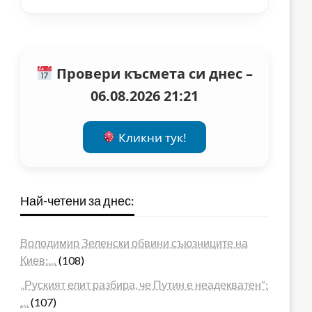
Провери късмета си днес –
06.08.2026 21:21
Кликни тук!
Най-четени за днес:
Володимир Зеленски обвини съюзниците на
Киев:…
(108)
„Руският елит разбира, че Путин е неадекватен“:
…
(107)