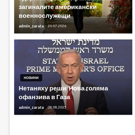
загиналите американски
военнослужещи
admin_zarata
20.07.2026
НОВИНИ
Нетаняху реши. Нова голяма
офанзива в Газа
admin_zarata
08.08.2025