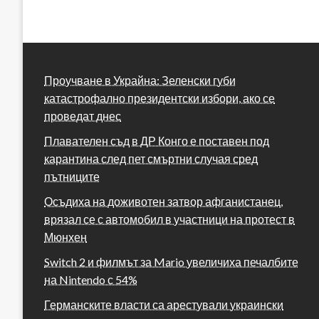
Проучване в Украйна: Зеленски губи
катастрофално президентски избори, ако се
проведат днес
Плавателен съд в ДР Конго е поставен под
карантина след пет смъртни случая сред
пътниците
Осъдиха на доживотен затвор афганистанец,
врязал се с автомобил в участници на протест в
Мюнхен
Switch 2 и филмът за Mario увеличиха печалбите
на Nintendo с 54%
Германските власти са арестували украински