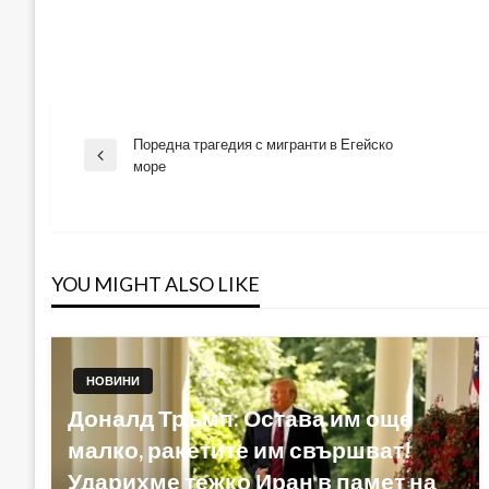
Поредна трагедия с мигранти в Егейско
Навигация
Previous
море
Post
YOU MIGHT ALSO LIKE
НОВИНИ
Доналд Тръмп: Остава им още
малко, ракетите им свършват!
Ударихме тежко Иран в памет на