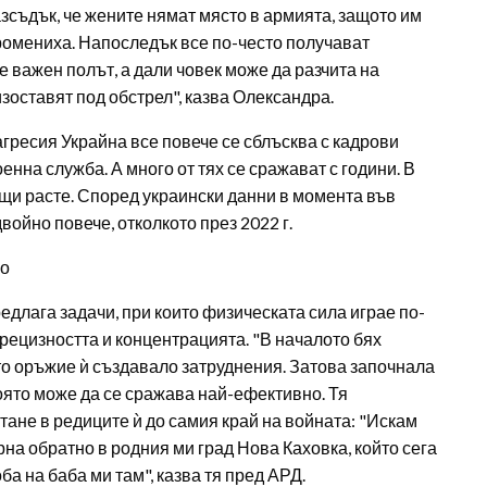
зсъдък, че жените нямат място в армията, защото им
промениха. Напоследък все по-често получават
 важен полът, а дали човек може да разчита на
 изоставят под обстрел", казва Олександра.
агресия Украйна все повече се сблъсква с кадрови
енна служба. А много от тях се сражават с години. В
и расте. Според украински данни в момента във
войно повече, отколкото през 2022 г.
ро
длага задачи, при които физическата сила играе по-
прецизността и концентрацията. "В началото бях
то оръжие ѝ създавало затруднения. Затова започнала
 която може да се сражава най-ефективно. Тя
тане в редиците ѝ до самия край на войната: "Искам
рна обратно в родния ми град Нова Каховка, който сега
оба на баба ми там", казва тя пред АРД.