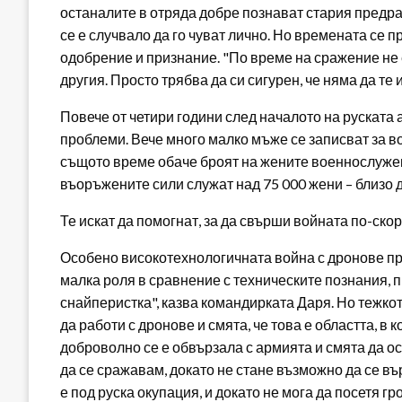
останалите в отряда добре познават стария предра
се е случвало да го чуват лично. Но времената се 
одобрение и признание. "По време на сражение не е
другия. Просто трябва да си сигурен, че няма да те
Повече от четири години след началото на руската 
проблеми. Вече много малко мъже се записват за во
същото време обаче броят на жените военнослужещ
въоръжените сили служат над 75 000 жени – близо д
Те искат да помогнат, за да свърши войната по-ско
Особено високотехнологичната война с дронове пре
малка роля в сравнение с техническите познания, 
снайперистка", казва командирката Даря. Но тежко
да работи с дронове и смята, че това е областта, в
доброволно се е обвързала с армията и смята да ос
да се сражавам, докато не стане възможно да се въ
е под руска окупация, и докато не мога да посетя гр