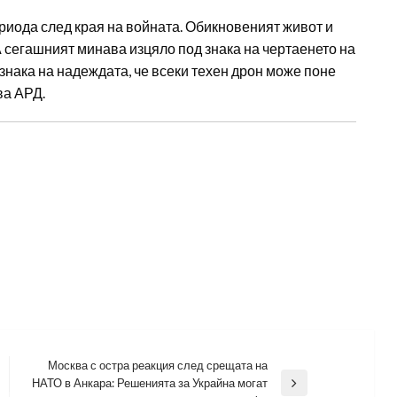
ериода след края на войната. Обикновеният живот и
 сегашният минава изцяло под знака на чертаенето на
 знака на надеждата, че всеки техен дрон може поне
ва АРД.
Москва с остра реакция след срещата на
НАТО в Анкара: Решенията за Украйна могат
Next