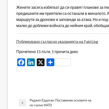
Жените засега избягват да си правят планове за п
предишните им приятели са останали в миналото. А
маршрути за дронове и заповеди за атака. Но и под
малко до доближи войната до нейния край, обобща
Публикувано съгласно указанията на Fakti.bg
Прочетено 11 пъти, 1 прочита днес
Facebook
LinkedIn
X
Share
Реджеп Ердоган: Поставихме основите на
Навигация
Previous
по-силно НАТО