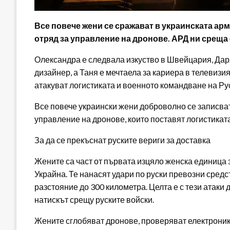
Все повече жени се сражават в украинската арм
отряд за управление на дронове. АРД ни среща 
Олександра е следвала изкуство в Швейцария, Даря
дизайнер, а Таня е мечтаела за кариера в телевизи
атакуват логистиката и военното командване на Ру
Все повече украински жени доброволно се записват
управление на дронове, които поставят логистиката
За да се прекъснат руските вериги за доставка
Жените са част от първата изцяло женска единица
Украйна. Те нанасят удари по руски превозни средс
разстояние до 300 километра. Целта е с тези атаки 
натискът срещу руските войски.
Жените сглобяват дронове, проверяват електроника