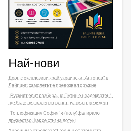
Най-нови
Дрон с експлозиви край украински „Антонов“ в
Лайпциг: самолетът е превозвал оръжие
„Руският елит разбира, че Путин е неадекватен“:
ще бъде ли свален от власт руският президент
„Топлофикация София“ e (полу)фалирало
дружество: Как се стигна дотук?
Хирошима отбеляза 81 години от атомната