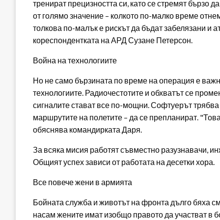
тренират прецизността си, като се стремят бързо д
от голямо значение – колкото по-малко време отне
толкова по-малък е рискът да бъдат забелязани и а
кореспондентката на АРД Сузане Петерсон.
Война на технологиите
Но не само бързината по време на операция е важн
технологиите. Радиочестотите и обхватът се проме
сигналите стават все по-мощни. Софтуерът трябва д
маршрутите на полетите – да се препланират. "Това,
обяснява командирката Даря.
За всяка мисия работят съвместно разузнавачи, ин
Общият успех зависи от работата на десетки хора.
Все повече жени в армията
Бойната служба и животът на фронта дълго бяха смя
насам жените имат изобщо правото да участват в 