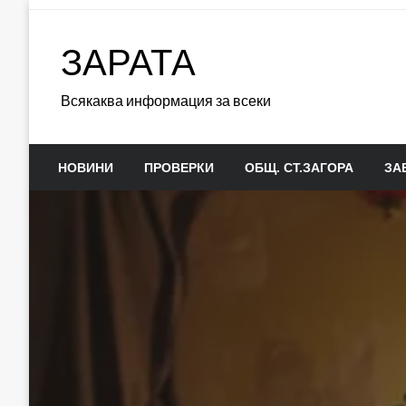
Skip
to
ЗАРАТА
content
Всякаква информация за всеки
НОВИНИ
ПРОВЕРКИ
ОБЩ. СТ.ЗАГОРА
ЗА