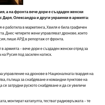
ия, а на фронта вече дори е създаден женски
с Даря, Олександра и други украинки в армията:
 е работила в маркетинга, Хвиля е била графичен
ята. Днес четирите жени управляват дронове, които
сия, пише АРД в репортаж от фронта.
 в армията – вече дори е създаден женски отряд за
 на Русия под засилен натиск.
 за управление на дронове в Националната гвардия на
тва, пътища за снабдяване и командни пунктове на
да се затрудни руското снабдяване и да се увеличи
та, монтират катапулта, тестват радиовръзката – те