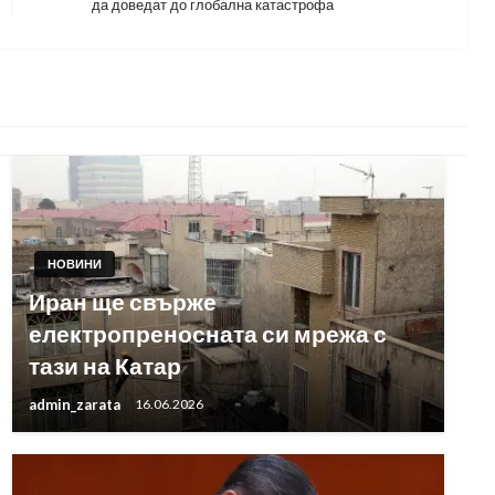
да доведат до глобална катастрофа
Post
НОВИНИ
Иран ще свърже
електропреносната си мрежа с
тази на Катар
admin_zarata
16.06.2026