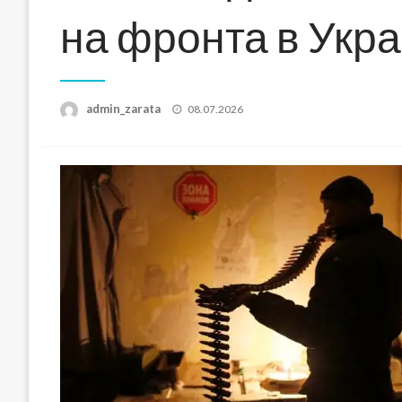
на фронта в Укр
Posted
admin_zarata
08.07.2026
on