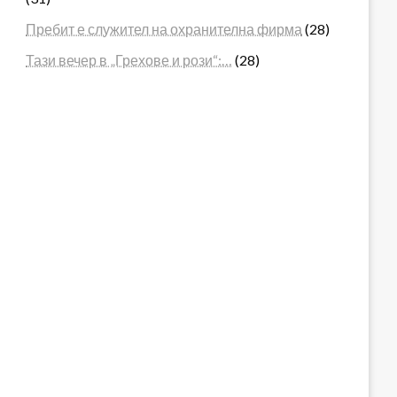
Пребит е служител на охранителна фирма
(28)
Тази вечер в „Грехове и рози“:…
(28)