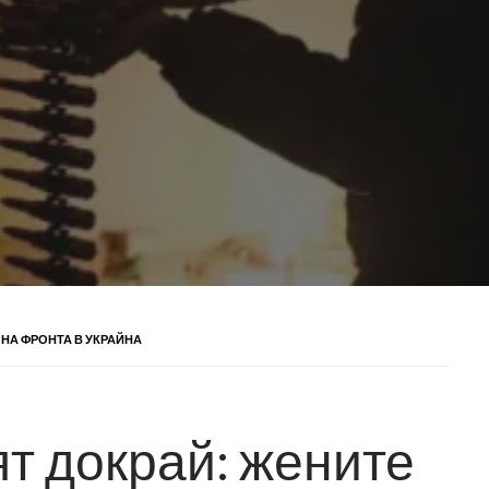
 НА ФРОНТА В УКРАЙНА
т докрай: жените