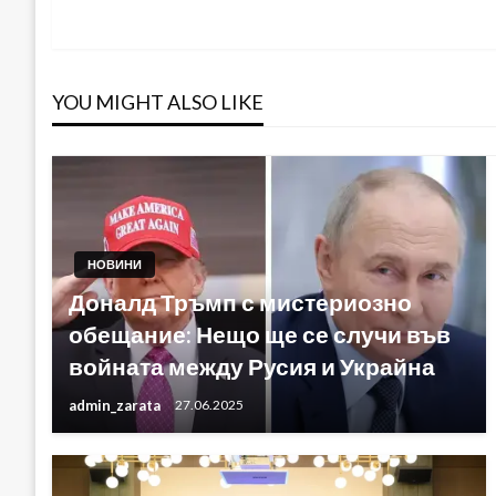
Post
YOU MIGHT ALSO LIKE
НОВИНИ
Доналд Тръмп с мистериозно
обещание: Нещо ще се случи във
войната между Русия и Украйна
admin_zarata
27.06.2025