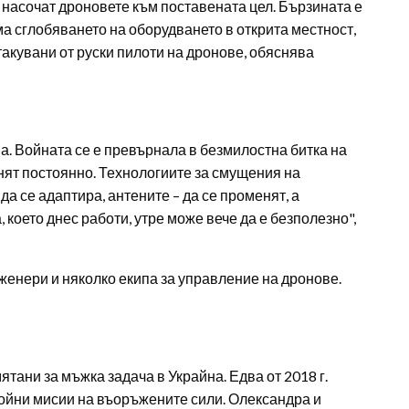
а насочат дроновете към поставената цел. Бързината е
ма сглобяването на оборудването в открита местност,
такувани от руски пилоти на дронове, обяснява
а. Войната се е превърнала в безмилостна битка на
нят постоянно. Технологиите за смущения на
а се адаптира, антените – да се променят, а
 което днес работи, утре може вече да е безполезно",
женери и няколко екипа за управление на дронове.
тани за мъжка задача в Украйна. Едва от 2018 г.
бойни мисии на въоръжените сили. Олександра и