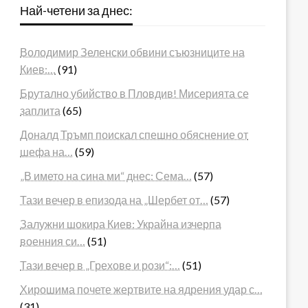
Най-четени за днес:
Володимир Зеленски обвини съюзниците на
Киев:…
(91)
Брутално убийство в Пловдив! Мисерията се
заплита
(65)
Доналд Тръмп поискал спешно обяснение от
шефа на…
(59)
„В името на сина ми“ днес: Сема…
(57)
Тази вечер в епизода на „Шербет от…
(57)
Залужни шокира Киев: Украйна изчерпа
военния си…
(51)
Тази вечер в „Грехове и рози“:…
(51)
Хирошима почете жертвите на ядрения удар с…
(31)