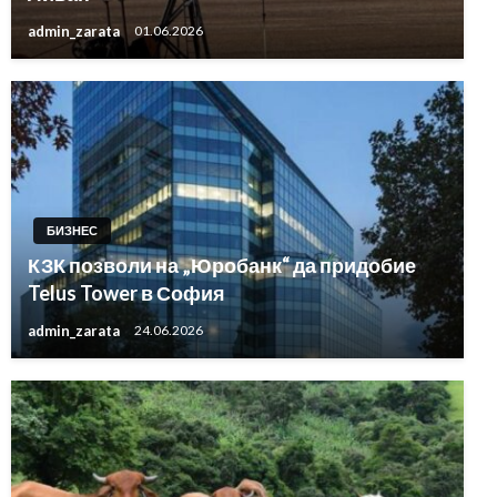
admin_zarata
01.06.2026
БИЗНЕС
КЗК позволи на „Юробанк“ да придобие
Telus Tower в София
admin_zarata
24.06.2026