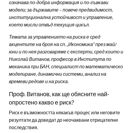
означава по-добра информация и по-гъвкави
модели; за държавите – повече предвидимост,
институционална устойчивост и управление,
което мисли отвъд текущия цикъл.
Темата за управлението на риска е сред
акцентите на броя на сп. „Икономика“ през май/
юни и по нея разговаряме с експерти, сред които и
Николай Витанов, професор в Института по
механика при БАН, специалист по математическо
моделиране, динамични системи, анализ на
времеви редове и на риска.
Проф. Витанов, как ще обясните най-
опростено какво е риск?
Риск е възможността някакъв процес или неговите
резултати да доведат до неочаквани отрицателни
последствия.