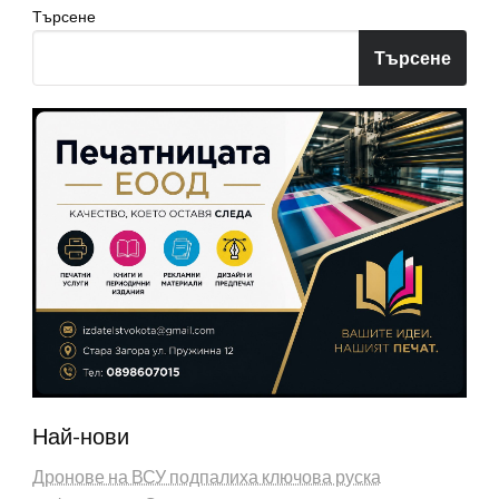
Търсене
Търсене
Най-нови
Дронове на ВСУ подпалиха ключова руска