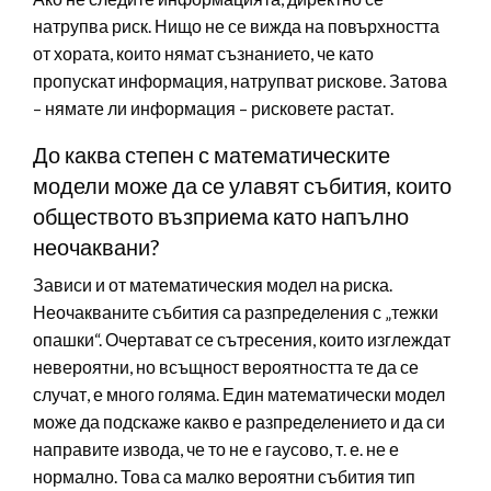
натрупва риск. Нищо не се вижда на повърхността
от хората, които нямат съзнанието, че като
пропускат информация, натрупват рискове. Затова
– нямате ли информация – рисковете растат.
До каква степен с математическите
модели може да се улавят събития, които
обществото възприема като напълно
неочаквани?
Зависи и от математическия модел на риска.
Неочакваните събития са разпределения с „тежки
опашки“. Очертават се сътресения, които изглеждат
невероятни, но всъщност вероятността те да се
случат, е много голяма. Един математически модел
може да подскаже какво е разпределението и да си
направите извода, че то не е гаусово, т. е. не е
нормално. Това са малко вероятни събития тип