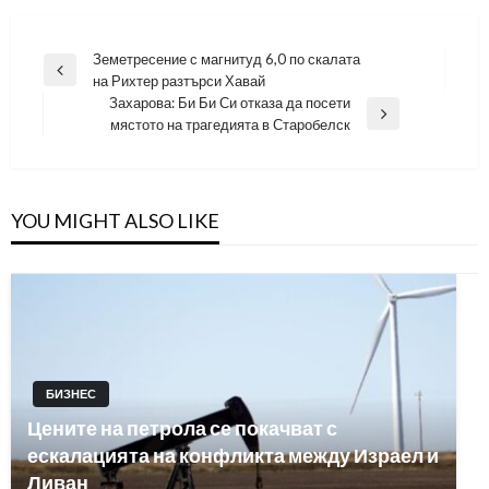
Навигация
Земетресение с магнитуд 6,0 по скалата
Previous
на Рихтер разтърси Хавай
Post
Захарова: Би Би Си отказа да посети
Next
мястото на трагедията в Старобелск
Post
YOU MIGHT ALSO LIKE
БИЗНЕС
Цените на петрола се покачват с
ескалацията на конфликта между Израел и
Ливан