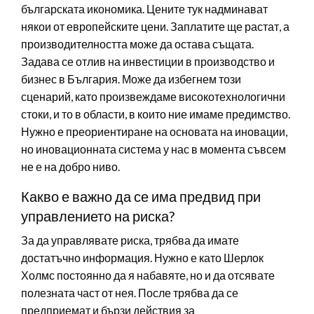
българската икономика. Цените тук надминават
някои от европейските цени. Заплатите ще растат, а
производителността може да остава същата.
Задава се отлив на инвестиции в производство и
бизнес в България. Може да избегнем този
сценарий, като произвеждаме високотехнологични
стоки, и то в области, в които ние имаме предимство.
Нужно е преориентиране на основата на иновации,
но иновационната система у нас в момента съвсем
не е на добро ниво.
Какво е важно да се има предвид при
управлението на риска?
За да управлявате риска, трябва да имате
достатъчно информация. Нужно е като Шерлок
Холмс постоянно да я набавяте, но и да отсявате
полезната част от нея. После трябва да се
предприемат и бързи действия за