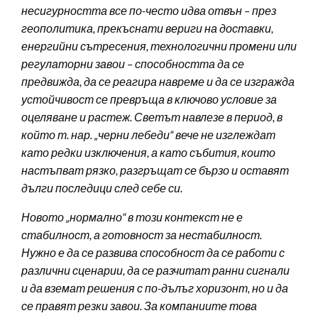
несигурността все по-често идва отвън – през
геополитика, прекъснати вериги на доставки,
енергийни сътресения, технологични промени или
регулаторни завои – способността да се
предвижда, да се реагира навреме и да се изгражда
устойчивост се превръща в ключово условие за
оцеляване и растеж. Светът навлезе в период, в
който т. нар. „черни лебеди“ вече не изглеждат
като редки изключения, а като събития, които
настъпват рязко, разгръщат се бързо и оставят
дълги последици след себе си.
Новото „нормално“ в този контекст не е
стабилност, а готовност за нестабилност.
Нужно е да се развива способност да се работи с
различни сценарии, да се разчитат ранни сигнали
и да вземат решения с по-дълъг хоризонт, но и да
се правят резки завои. За компаниите това