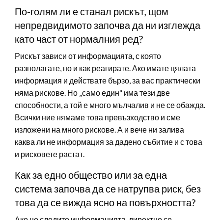
По-голям ли е станал рискът, щом
непредвидимото започва да ни изглежда
като част от нормалния ред?
Рискът зависи от информацията, с която
разполагате, но и как реагирате. Ако имате цялата
информация и действате бързо, за вас практически
няма рискове. Но „само един“ има тези две
способности, а той е много мълчалив и не се обажда.
Всички ние нямаме това превъзходство и сме
изложени на много рискове. А и вече ни залива
каква ли не информация за дадено събитие и с това
и рисковете растат.
Как за едно общество или за една
система започва да се натрупва риск, без
това да се вижда ясно на повърхността?
Ако не следите информацията, директно се