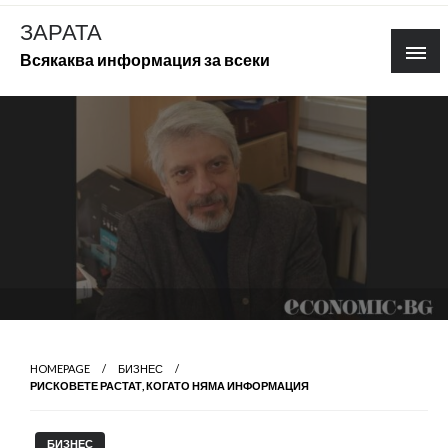
Skip
ЗАРАТА
to
Всякаква информация за всеки
content
HOMEPAGE
БИЗНЕС
РИСКОВЕТЕ РАСТАТ, КОГАТО НЯМА ИНФОРМАЦИЯ
БИЗНЕС