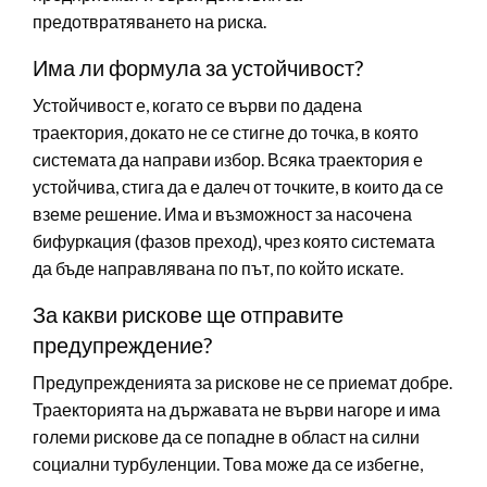
предотвратяването на риска.
Има ли формула за устойчивост?
Устойчивост е, когато се върви по дадена
траектория, докато не се стигне до точка, в която
системата да направи избор. Всяка траектория е
устойчива, стига да е далеч от точките, в които да се
вземе решение. Има и възможност за насочена
бифуркация (фазов преход), чрез която системата
да бъде направлявана по път, по който искате.
За какви рискове ще отправите
предупреждение?
Предупрежденията за рискове не се приемат добре.
Траекторията на държавата не върви нагоре и има
големи рискове да се попадне в област на силни
социални турбуленции. Това може да се избегне,