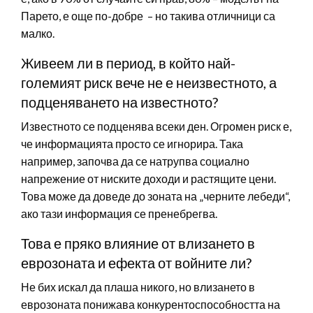
Парето, е още по-добре – но такива отличници са
малко.
Живеем ли в период, в който най-
големият риск вече не е неизвестното, а
подценяването на известното?
Известното се подценява всеки ден. Огромен риск е,
че информацията просто се игнорира. Така
например, започва да се натрупва социално
напрежение от ниските доходи и растящите цени.
Това може да доведе до зоната на „черните лебеди“,
ако тази информация се пренебрегва.
Това е пряко влияние от влизането в
еврозоната и ефекта от войните ли?
Не бих искал да плаша никого, но влизането в
еврозоната понижава конкурентоспособността на