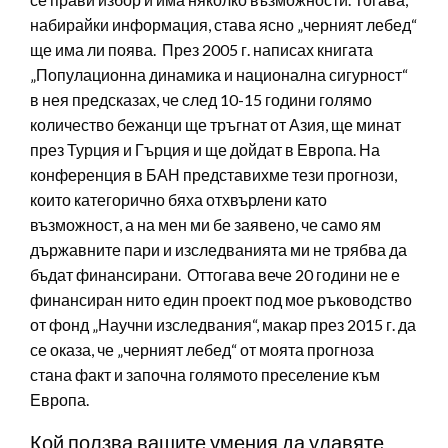
набирайки информация, става ясно „черният лебед“
ще има ли поява. През 2005 г. написах книгата
„Популационна динамика и национална сигурност“
в нея предсказах, че след 10-15 години голямо
количество бежанци ще тръгнат от Азия, ще минат
през Турция и Гърция и ще дойдат в Европа. На
конференция в БАН представихме тези прогнози,
които категорично бяха отхвърлени като
възможност, а на мен ми бе заявено, че само ям
държавните пари и изследванията ми не трябва да
бъдат финансирани. Оттогава вече 20 години не е
финансиран нито един проект под мое ръководство
от фонд „Научни изследвания“, макар през 2015 г. да
се оказа, че „черният лебед“ от моята прогноза
стана факт и започна голямото преселение към
Европа.
Кой ползва вашите умения да улавяте