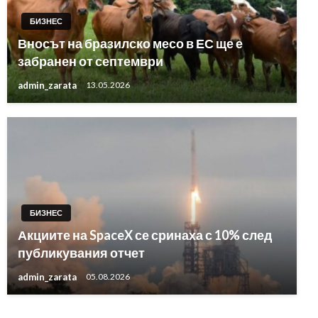
БИЗНЕС
Вносът на бразилско месо в ЕС ще е
забранен от септември
admin_zarata
13.05.2026
БИЗНЕС
Акциите на SpaceX се сринаха с 10% след
публикувания отчет
admin_zarata
05.08.2026