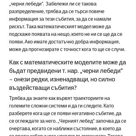
„черни лебеди“. Забележи ли се такова
разпределение, трябва да се търси повече
информация за тези събития, за да се намали
рискът. Така математическият модел може да
подскаже появата на нещо, което не ни се ще да се
появи. Ако имате достатъчно добра информация,
може да прогнозирате с точност кога то ще се случи.
Как с математическите моделите може да
бъдат предвидени т. нар. „черни лебеди“
– онези редки, изненадващи, но силно
въздействащи събития?
Трябва да знаете как вървят траекториите на
големите сложни системи и да ги следите. Като
разберете кога ще се появи негативно събитие, да
се оглеждате за него. „Черният лебед“ започва да се
очертава, когато се наближи състояние, в което да
се прави избор и има няколко възможности. Тогава,