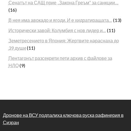
Сенатът на САЩ прие „Закона Греъм“ за санкции…
(16)
В нея има авокадо и ягоди. И е хидратиращата…
(13)
Исторически завой: Колумбия с нов лидер и…
(11)
Земетресението в Япония: Жертвите нараснаха до
39 души
(11)
Пентагонът разсекрети пети архив с файлове за
НЛО
(9)
Дронове на ВСУ подпалиха ключова руска рафинерия в
Сизран