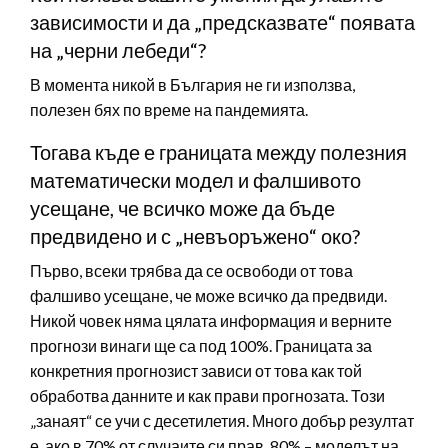
зависимости и да „предсказвате“ появата
на „черни лебеди“?
В момента никой в България не ги използва,
полезен бях по време на пандемията.
Тогава къде е границата между полезния
математически модел и фалшивото
усещане, че всичко може да бъде
предвидено и с „невъоръжено“ око?
Първо, всеки трябва да се освободи от това
фалшиво усещане, че може всичко да предвиди.
Никой човек няма цялата информация и верните
прогнози винаги ще са под 100%. Границата за
конкретния прогнозист зависи от това как той
обработва данните и как прави прогнозата. Този
„занаят“ се учи с десетилетия. Много добър резултат
е, ако в 70% от случаите си прав, 80% – моделът на