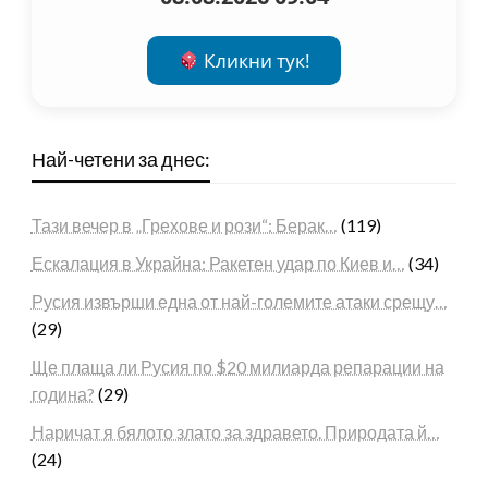
Кликни тук!
Най-четени за днес:
Тази вечер в „Грехове и рози“: Берак…
(119)
Ескалация в Украйна: Ракетен удар по Киев и…
(34)
Русия извърши една от най-големите атаки срещу…
(29)
Ще плаща ли Русия по $20 милиарда репарации на
година?
(29)
Наричат я бялото злато за здравето. Природата й…
(24)