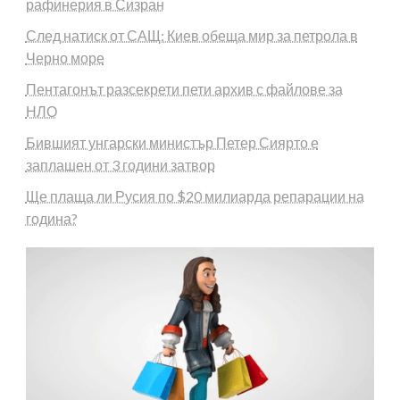
рафинерия в Сизран
След натиск от САЩ: Киев обеща мир за петрола в
Черно море
Пентагонът разсекрети пети архив с файлове за
НЛО
Бившият унгарски министър Петер Сиярто е
заплашен от 3 години затвор
Ще плаща ли Русия по $20 милиарда репарации на
година?