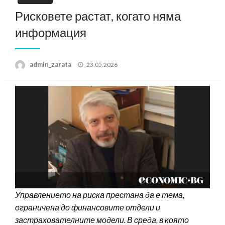
Рисковете растат, когато няма
информация
Posted
admin_zarata
23.05.2026
on
Управлението на риска престана да е тема,
ограничена до финансовите отдели и
застрахователните модели. В среда, в която