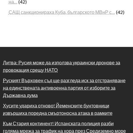
на…
(42)
САЩ санкционираха Куба, българското МВнР с…
(42)
Литва: Русия може да използва украински дронове за
провокация срещу НАТО
Руският Върховен съд ще разгледа иск за отстраняване
на единствената антивоенна партия от изборите за
Държавна дума
Хусите удариха отново! Йеменските бунтовници
извършиха поредна смъртоносна атака в рамките
Към Стария континент! Испанската полиция разби
голяма мрежа за трафик на хора през Средиземно море