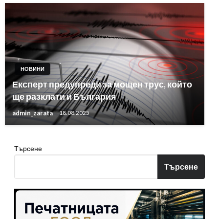
НОВИНИ
Експерт предупреди за мощен трус, който
ще разклати и България
admin_zarata
18.08.2025
Търсене
Търсене