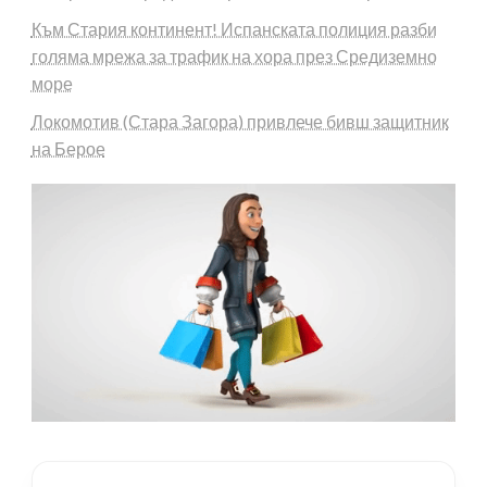
Към Стария континент! Испанската полиция разби
голяма мрежа за трафик на хора през Средиземно
море
Локомотив (Стара Загора) привлече бивш защитник
на Берое