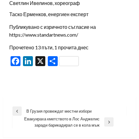
Светлин Ивелинов, хореограф
Таско Ерменков, енергиен експерт
Публикувано с изричното съгласие на
https://www.standartnews.com/
Прочетено 13 пъти, 1 прочита днес
Facebook
LinkedIn
X
Share
Навигация
В Грузия провеждат местни избори
Previous
Евакуираха кметството в Лос Анджелис
Post
Next
заради барикадирал се в кола мъж
Post