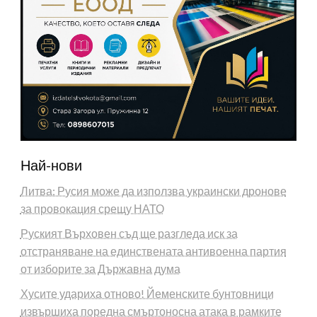
Най-нови
Литва: Русия може да използва украински дронове
за провокация срещу НАТО
Руският Върховен съд ще разгледа иск за
отстраняване на единствената антивоенна партия
от изборите за Държавна дума
Хусите удариха отново! Йеменските бунтовници
извършиха поредна смъртоносна атака в рамките