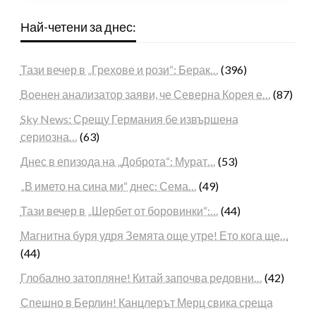
Най-четени за днес:
Тази вечер в „Грехове и рози“: Берак…
(396)
Военен анализатор заяви, че Северна Корея е…
(87)
Sky News: Срещу Германия бе извършена
сериозна…
(63)
Днес в епизода на „Доброта“: Мурат…
(53)
„В името на сина ми“ днес: Сема…
(49)
Тази вечер в „Шербет от боровинки“:…
(44)
Магнитна буря удря Земята още утре! Ето кога ще…
(44)
Глобално затопляне! Китай започва редовни…
(42)
Спешно в Берлин! Канцлерът Мерц свика среща