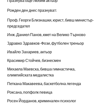
Празнува още любим актьор
Рожден ден днес празнуват:
Проф. Георги Близнашки, юрист, бивш министър-
председател
Инж. Даниел Панов, кмет на Велико Търново
Здравко Здравков-Фози, футболен треньор
Ивайло Захариев, актьор
Красимир Стойчев, бизнесмен
Михаела Маевска, бивша гимнастичка,
олимпийската медалистка
Петкана Макавеева, баскетболна легенда
Роксана, попфолк певица
Росен Йорданов, криминален психолог