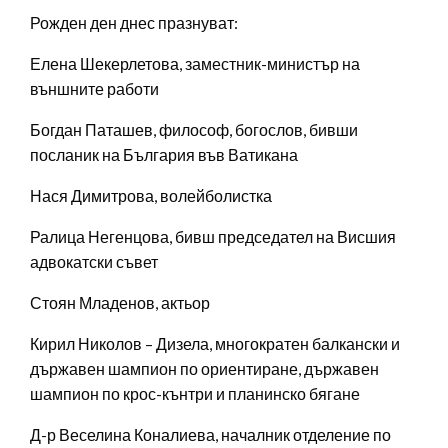
Рожден ден днес празнуват:
Елена Шекерлетова, заместник-министър на
външните работи
Богдан Паташев, философ, богослов, бивши
посланик на България във Ватикана
Нася Димитрова, волейболистка
Ралица Негенцова, бивш председател на Висшия
адвокатски съвет
Стоян Младенов, актьор
Кирил Николов – Дизела, многократен балкански и
държавен шампион по ориентиране, държавен
шампион по крос-кънтри и планинско бягане
Д-р Веселина Коналиева, началник отделение по