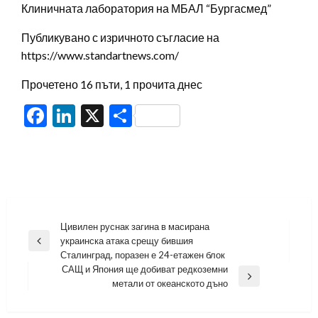
Клиничната лаборатория на МБАЛ “Бургасмед”
Публикувано с изричното съгласие на
https://www.standartnews.com/
Прочетено 16 пъти, 1 прочита днес
Facebook
LinkedIn
X
Share
Навигация
Цивилен руснак загина в масирана
украинска атака срещу бившия
Previous
Сталинград, поразен е 24-етажен блок
Post
САЩ и Япония ще добиват редкоземни
Next
метали от океанското дъно
Post