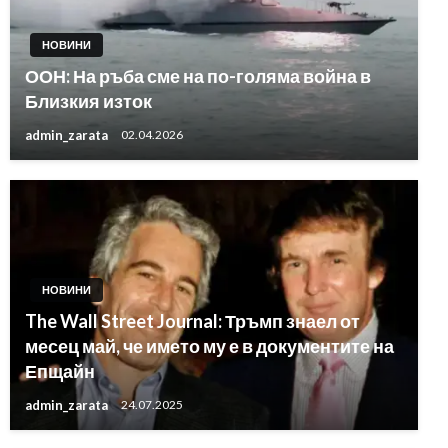
НОВИНИ
ООН: На ръба сме на по-голяма война в
Близкия изток
admin_zarata
02.04.2026
НОВИНИ
The Wall Street Journal: Тръмп знаел от
месец май, че името му е в документите на
Епщайн
admin_zarata
24.07.2025