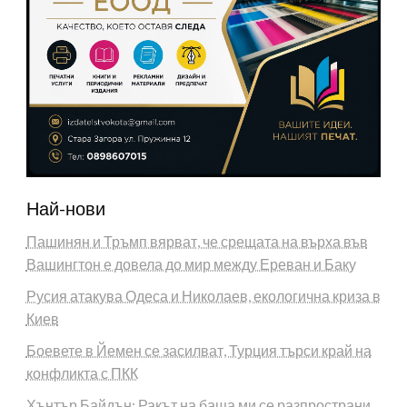
Най-нови
Пашинян и Тръмп вярват, че срещата на върха във
Вашингтон е довела до мир между Ереван и Баку
Русия атакува Одеса и Николаев, екологична криза в
Киев
Боевете в Йемен се засилват, Турция търси край на
конфликта с ПКК
Хънтър Байдън: Ракът на баща ми се разпространи