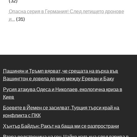
(32)
Опасна серия в Германия! След летището дронове
и…
(31)
Пашинян и Тръмп вярват, че срещата на върха във
Вашингтон е довела до мир между Ереван и Баку
Русия атакува Одеса и Николаев, екологична криза в
Киев
Боевете в Йемен се засилват, Турция търси край на
конфликта с ПКК
Хънтър Байдън: Ракът на баща ми се разпространи
Втора родственица на ген. Чайко издъхна след взрива в