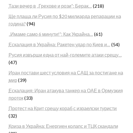
Тази вечер в „Грехове и рози“: Берак…
(218)
Ще плаща ли Русия по $20 милиарда репарации на
година?
(94)
„Имаме само 6 минути!“: Как Украйна…
(61)
Ескалация в Украйна: Ракетен удар по Киев и…
(54)
Русия извърши една от най-големите атаки срещу…
(47)
Иран постави шест условия на САЩ за постигане на
мир
(39)
Ескалация: Иран атакува танкер на ОАЕ в Ормузкия
проток
(33)
Протест на Крит срещу кораб с израелски туристи
(32)
Криза в Украйна: Енергиен колапс и ТЦК скандали