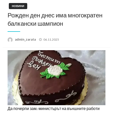
НОВИНИ
Рожден ден днес има многократен
балкански шампион
Posted
admin_zarata
06.11.2025
on
Да почерпи зам.-министърът на външните работи