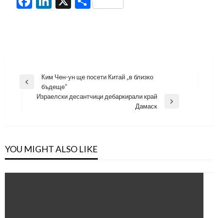
Facebook
LinkedIn
X
Share
Навигация
Ким Чен-ун ще посети Китай „в близко
Previous
бъдеще“
Post
Израелски десантчици дебаркирали край
Next
Дамаск
Post
YOU MIGHT ALSO LIKE