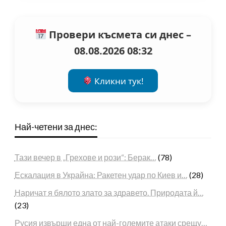
Провери късмета си днес –
08.08.2026 08:32
Кликни тук!
Най-четени за днес:
Тази вечер в „Грехове и рози“: Берак…
(78)
Ескалация в Украйна: Ракетен удар по Киев и…
(28)
Наричат я бялото злато за здравето. Природата й…
(23)
Русия извърши една от най-големите атаки срещу…