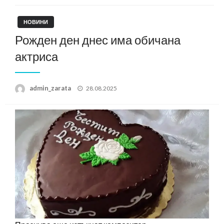
НОВИНИ
Рожден ден днес има обичана
актриса
Posted
admin_zarata
28.08.2025
on