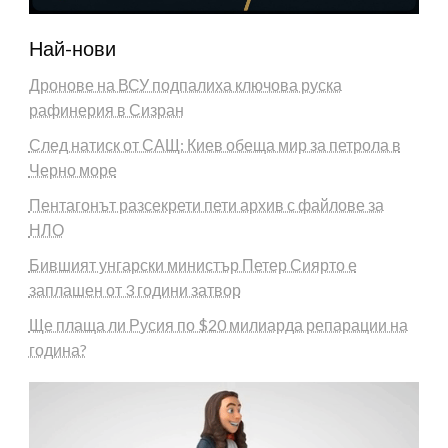
Най-нови
Дронове на ВСУ подпалиха ключова руска
рафинерия в Сизран
След натиск от САЩ: Киев обеща мир за петрола в
Черно море
Пентагонът разсекрети пети архив с файлове за
НЛО
Бившият унгарски министър Петер Сиярто е
заплашен от 3 години затвор
Ще плаща ли Русия по $20 милиарда репарации на
година?