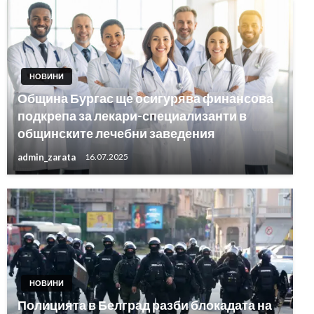
НОВИНИ
Община Бургас ще осигурява финансова
подкрепа за лекари-специализанти в
общинските лечебни заведения
admin_zarata
16.07.2025
НОВИНИ
Полицията в Белград разби блокадата на