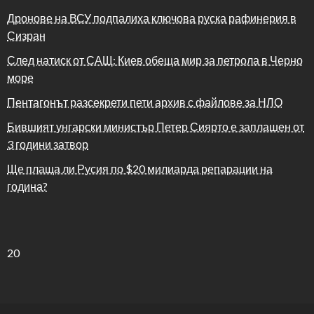
Дронове на ВСУ подпалиха ключова руска рафинерия в
Сизран
След натиск от САЩ: Киев обеща мир за петрола в Черно
море
Пентагонът разсекрети пети архив с файлове за НЛО
Бившият унгарски министър Петер Сиярто е заплашен от
3 години затвор
Ще плаща ли Русия по $20 милиарда репарации на
година?
20