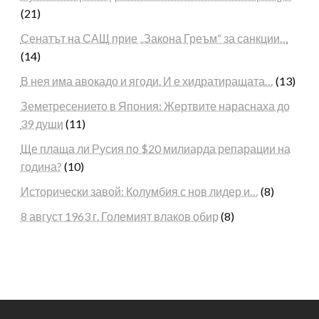
(21)
Сенатът на САЩ прие „Закона Греъм“ за санкции…
(14)
В нея има авокадо и ягоди. И е хидратиращата…
(13)
Земетресението в Япония: Жертвите нараснаха до
39 души
(11)
Ще плаща ли Русия по $20 милиарда репарации на
година?
(10)
Исторически завой: Колумбия с нов лидер и…
(8)
8 август 1963 г. Големият влаков обир
(8)