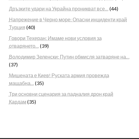
Дръзките удари на Украйна проникват все…
(44)
Напрежение в Черно море: Опасни инциденти край
Турция
(40)
Говори Техеран: Имаме нови условия за
отварянето…
(39)
Володимир Зеленски: Путин обмисля затваряне на…
(37)
Мишената е Киев! Руската армия провежда
мащабна…
(35)
Три основни сценария за падналия дрон край
Кардам
(35)