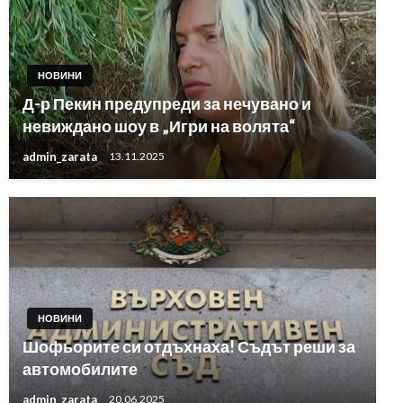
НОВИНИ
Д-р Пекин предупреди за нечувано и
невиждано шоу в „Игри на волята“
admin_zarata
13.11.2025
НОВИНИ
Шофьорите си отдъхнаха! Съдът реши за
автомобилите
admin_zarata
20.06.2025