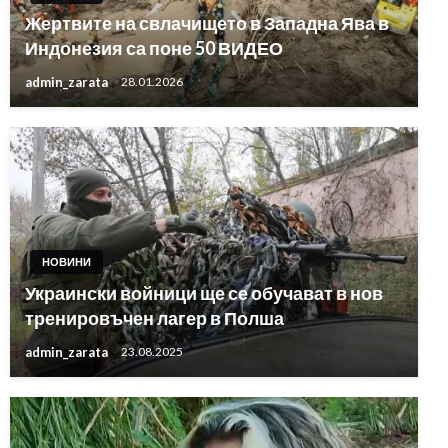
Жертвите на свлачището в Западна Ява в
Индонезия са поне 50 ВИДЕО
admin_zarata
28.01.2026
НОВИНИ
Украински войници ще се обучават в нов
тренировъчен лагер в Полша
admin_zarata
23.08.2025