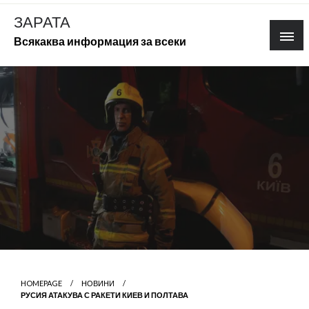
Skip
ЗАРАТА
to
Всякаква информация за всеки
content
HOMEPAGE
НОВИНИ
РУСИЯ АТАКУВА С РАКЕТИ КИЕВ И ПОЛТАВА