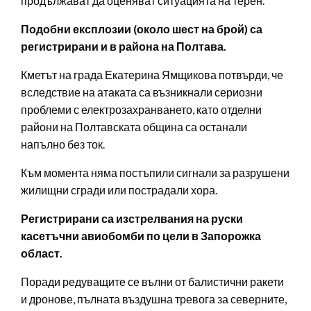
продължават да оценяват ситуацията на терен.
Подобни експлозии (около шест на брой) са
регистрирани и в района на Полтава.
Кметът на града Екатерина Ямщикова потвърди, че
вследствие на атаката са възникнали сериозни
проблеми с електрозахранването, като отделни
райони на Полтавската община са останали
напълно без ток.
Към момента няма постъпили сигнали за разрушени
жилищни сгради или пострадали хора.
Регистрирани са изстрелвания на руски
касетъчни авиобомби по цели в Запорожка
област.
Поради редуващите се вълни от балистични ракети
и дронове, пълната въздушна тревога за северните,