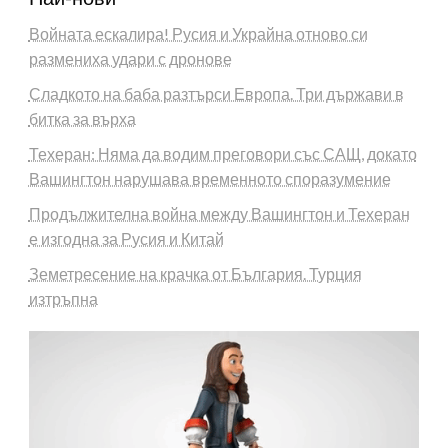
Войната ескалира! Русия и Украйна отново си
размениха удари с дронове
Сладкото на баба разтърси Европа. Три държави в
битка за върха
Техеран: Няма да водим преговори със САЩ, докато
Вашингтон нарушава временното споразумение
Продължителна война между Вашингтон и Техеран
е изгодна за Русия и Китай
Земетресение на крачка от България. Турция
изтръпна