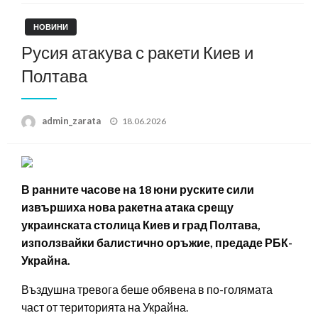
НОВИНИ
Русия атакува с ракети Киев и
Полтава
Posted
admin_zarata
18.06.2026
on
В ранните часове на 18 юни руските сили
извършиха нова ракетна атака срещу
украинската столица Киев и град Полтава,
използвайки балистично оръжие, предаде РБК-
Украйна.
Въздушна тревога беше обявена в по-голямата
част от територията на Украйна.