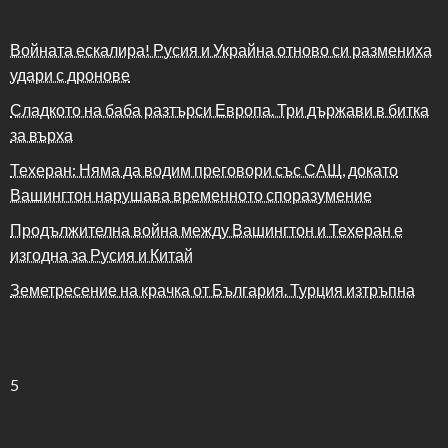
Войната ескалира! Русия и Украйна отново си размениха
удари с дронове
Сладкото на баба разтърси Европа. Три държави в битка
за върха
Техеран: Няма да водим преговори със САЩ, докато
Вашингтон нарушава временното споразумение
Продължителна война между Вашингтон и Техеран е
изгодна за Русия и Китай
Земетресение на крачка от България. Турция изтръпна
5