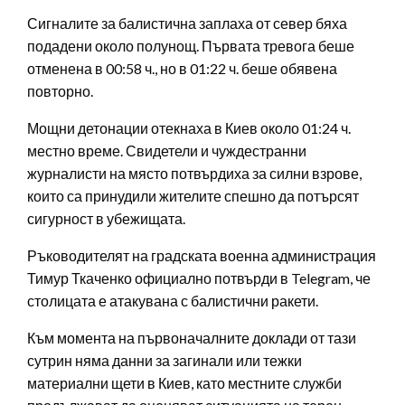
Сигналите за балистична заплаха от север бяха
подадени около полунощ. Първата тревога беше
отменена в 00:58 ч., но в 01:22 ч. беше обявена
повторно.
Мощни детонации отекнаха в Киев около 01:24 ч.
местно време. Свидетели и чуждестранни
журналисти на място потвърдиха за силни взрове,
които са принудили жителите спешно да потърсят
сигурност в убежищата.
Ръководителят на градската военна администрация
Тимур Ткаченко официално потвърди в Telegram, че
столицата е атакувана с балистични ракети.
Към момента на първоначалните доклади от тази
сутрин няма данни за загинали или тежки
материални щети в Киев, като местните служби