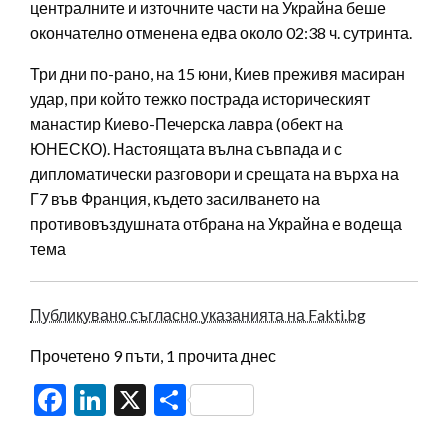
централните и източните части на Украйна беше
окончателно отменена едва около 02:38 ч. сутринта.
Три дни по-рано, на 15 юни, Киев преживя масиран
удар, при който тежко пострада историческият
манастир Киево-Печерска лавра (обект на
ЮНЕСКО). Настоящата вълна съвпада и с
дипломатически разговори и срещата на върха на
Г7 във Франция, където засилването на
противовъздушната отбрана на Украйна е водеща
тема
Публикувано съгласно указанията на Fakti.bg
Прочетено 9 пъти, 1 прочита днес
Facebook
LinkedIn
X
Share