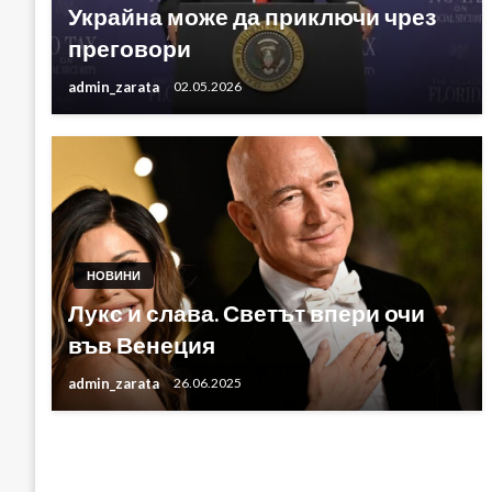
Украйна може да приключи чрез
преговори
admin_zarata
02.05.2026
НОВИНИ
Лукс и слава. Светът впери очи
във Венеция
admin_zarata
26.06.2025