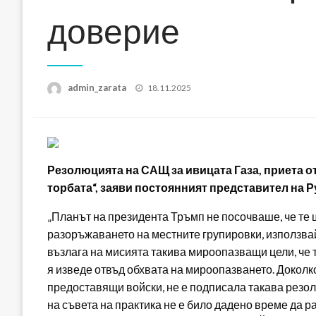
доверие
Posted
admin_zarata
18.11.2025
on
Резолюцията на САЩ за ивицата Газа, приета от
торбата“, заяви постоянният представител на 
„Планът на президента Тръмп не посочваше, че те 
разоръжаването на местните групировки, използва
възлага на мисията такива мироопазващи цели, че т
я изведе отвъд обхвата на мироопазването. Доколк
предоставящи войски, не е подписала такава резол
на съвета на практика не е било дадено време да 