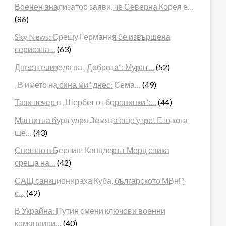
Военен анализатор заяви, че Северна Корея е…
(86)
Sky News: Срещу Германия бе извършена
сериозна…
(63)
Днес в епизода на „Доброта“: Мурат…
(52)
„В името на сина ми“ днес: Сема…
(49)
Тази вечер в „Шербет от боровинки“:…
(44)
Магнитна буря удря Земята още утре! Ето кога
ще…
(43)
Спешно в Берлин! Канцлерът Мерц свика
среща на…
(42)
САЩ санкционираха Куба, българското МВнР
с…
(42)
В Украйна: Путин смени ключови военни
командири…
(40)