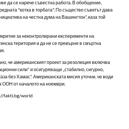
оже да се нарече съвестна работа. В обобщение,
редната "котка в торбата". По същество съветът дава
ициатива на честна дума на Вашингтон“, каза той
рикритие за неконтролирани експерименти на
инска територия и да не се превърне в смъртна
зя.
о, че американският проект за резолюция включва
ионни сили“ и осигуряващи „стабилно, сигурно,
за без Хамас“. Американската мисия уточни, че води
на ООН от началото на ноември.
/fakti.bg/world