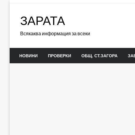
Skip
to
ЗАРАТА
content
Всякаква информация за всеки
НОВИНИ
ПРОВЕРКИ
ОБЩ. СТ.ЗАГОРА
ЗА