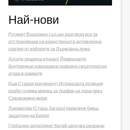
Най-нови
Руският Върховен съд ще разгледа иск за
отстраняване на единствената антивоенна
партия от изборите за Държавна дума
Хусите удариха отново! Йеменските
бунтовници извършиха поредна смъртоносна
атака в рамките
Към Стария континент! Испанската полиция
разби голяма мрежа за трафик на хора през
Средиземно море
Локомотив (Стара Загора) привлече бивш
защитник на Берое
Глобално затопляне! Китай започва редовни