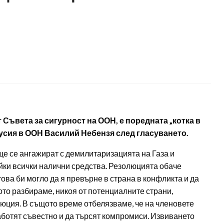
 Съвета за сигурност на ООН, е поредната „котка в
Русия в ООН Василий Небензя след гласуването.
ще се ангажират с демилитаризацията на Газа и
йки всички налични средства. Резолюцията обаче
ова би могло да я превърне в страна в конфликта и да
ото разбираме, никоя от потенциалните страни,
юция. В същото време отбелязваме, че на членовете
работят съвестно и да търсят компромиси. Извиването