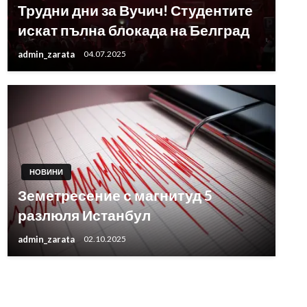
Трудни дни за Вучич! Студентите
искат пълна блокада на Белград
admin_zarata
04.07.2025
НОВИНИ
Земетресение с магнитуд 5
разлюля Истанбул
admin_zarata
02.10.2025