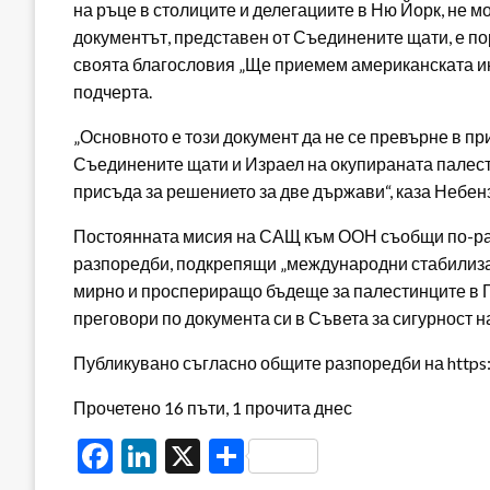
на ръце в столиците и делегациите в Ню Йорк, не м
документът, представен от Съединените щати, е по
своята благословия „Ще приемем американската ин
подчерта.
„Основното е този документ да не се превърне в п
Съединените щати и Израел на окупираната палест
присъда за решението за две държави“, каза Небен
Постоянната мисия на САЩ към ООН съобщи по-ран
разпоредби, подкрепящи „международни стабилизац
мирно и проспериращо бъдеще за палестинците в Га
преговори по документа си в Съвета за сигурност 
Публикувано съгласно общите разпоредби на https:/
Прочетено 16 пъти, 1 прочита днес
Facebook
LinkedIn
X
Share