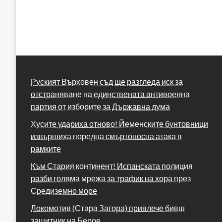
Руският Върховен съд ще разгледа иск за
отстраняване на единствената антивоенна
партия от изборите за Държавна дума
Хусите удариха отново! Йеменските бунтовници
извършиха поредна смъртоносна атака в
рамките
Към Стария континент! Испанската полиция
разби голяма мрежа за трафик на хора през
Средиземно море
Локомотив (Стара Загора) привлече бивш
защитник на Берое