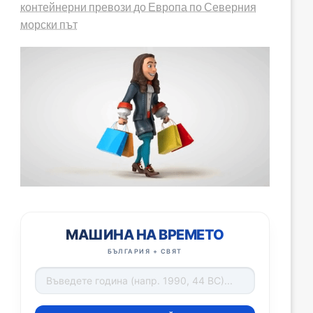
контейнерни превози до Европа по Северния
морски път
МАШИНА НА ВРЕМЕТО
БЪЛГАРИЯ + СВЯТ