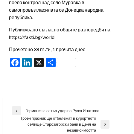
поело контрол над село Муравка в
самопровъзгласилата се Донецка народна
република.
Публикувано съгласно общите разпоредби на
https://fakti.bg/world
Прочетено 38 пъти, 1 прочита днес
Facebook
LinkedIn
X
Share
Навигация
Германия с остър удар по Ружа Игнатова
Previous
Троен празник ще отбележат в курортното
Post
селище Старозагорски бани в Деня на
Next
независимостта
Post