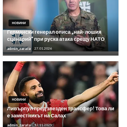
НОВИНИ
Германски генерал описа „най-лошия
сценарий“ при руска атака срещу НАТО
admin_zarata
27.01.2026
НОВИНИ
Ливърпул пред звезден трансфер! Това ли
е заместникът на Салах
admin_zarata
12.11.2025