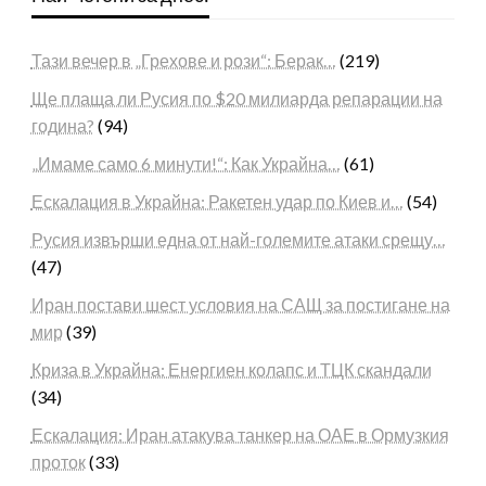
Тази вечер в „Грехове и рози“: Берак…
(219)
Ще плаща ли Русия по $20 милиарда репарации на
година?
(94)
„Имаме само 6 минути!“: Как Украйна…
(61)
Ескалация в Украйна: Ракетен удар по Киев и…
(54)
Русия извърши една от най-големите атаки срещу…
(47)
Иран постави шест условия на САЩ за постигане на
мир
(39)
Криза в Украйна: Енергиен колапс и ТЦК скандали
(34)
Ескалация: Иран атакува танкер на ОАЕ в Ормузкия
проток
(33)