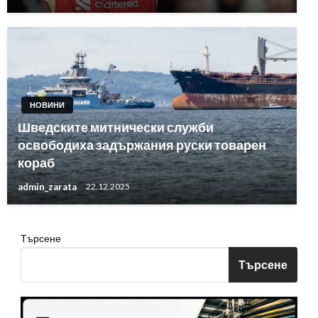
НОВИНИ
Шведските митнически служби
освободиха задържания руски товарен
кораб
admin_zarata
22.12.2025
Търсене
Търсене