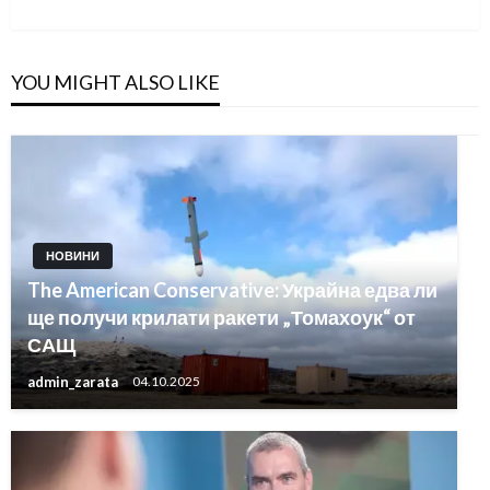
YOU MIGHT ALSO LIKE
НОВИНИ
The American Conservative: Украйна едва ли
ще получи крилати ракети „Томахоук“ от
САЩ
admin_zarata
04.10.2025