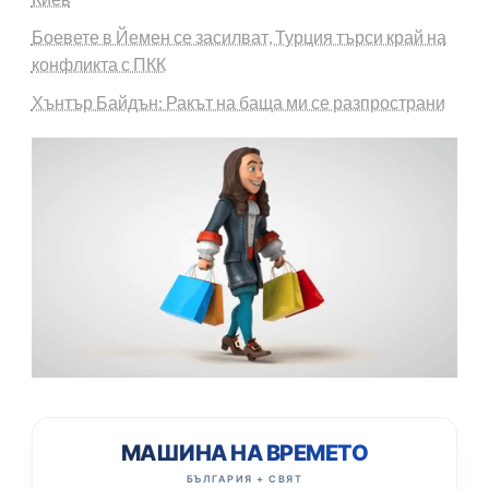
Боевете в Йемен се засилват, Турция търси край на
конфликта с ПКК
Хънтър Байдън: Ракът на баща ми се разпространи
МАШИНА НА ВРЕМЕТО
БЪЛГАРИЯ + СВЯТ