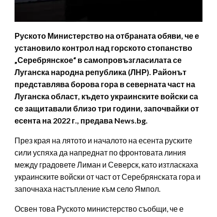
Руското Министерство на отбраната обяви, че е
установило контрол над горското стопанство
„Серебрянское“ в самопровъзгласилата се
Луганска народна република (ЛНР). Районът
представлява борова гора в северната част на
Луганска област, където украинските войски са
се защитавали близо три години, започвайки от
есента на 2022 г., предава News.bg.
През края на лятото и началото на есента руските
сили успяха да напреднат по фронтовата линия
между градовете Лиман и Северск, като изтласкаха
украинските войски от част от Серебрянската гора и
започнаха настъпление към село Ямпол.
Освен това Руското министерство съобщи, че е