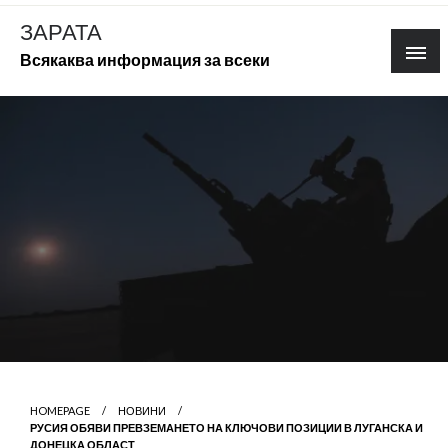
Skip
ЗАРАТА
to
Всякаква информация за всеки
content
HOMEPAGE
НОВИНИ
РУСИЯ ОБЯВИ ПРЕВЗЕМАНЕТО НА КЛЮЧОВИ ПОЗИЦИИ В ЛУГАНСКА И
ДОНЕЦКА ОБЛАСТ