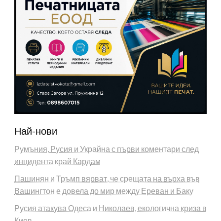
Най-нови
Румъния, Русия и Украйна с първи коментари след
инцидента край Кардам
Пашинян и Тръмп вярват, че срещата на върха във
Вашингтон е довела до мир между Ереван и Баку
Русия атакува Одеса и Николаев, екологична криза в
Киев