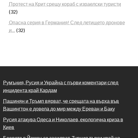
Протест на Крит срещу кораб с израелски туристи
(32)
Опасна серия в Германия! След летището дронове
и…
(32)
Румъния, Русия и Украйна с първи коментари след
инцидента край Кардам
Пашинян и Тръмп вярват, че срещата на върха във
Вашингтон е довела до мир между Ереван и Баку
Русия атакува Одеса и Николаев, екологична криза в
Киев
Боевете в Йемен се засилват, Турция търси край на