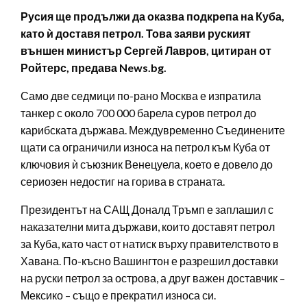
Русия ще продължи да оказва подкрепа на Куба,
като ѝ доставя петрол. Това заяви руският
външен министър Сергей Лавров, цитиран от
Ройтерс, предава News.bg.
Само две седмици по-рано Москва е изпратила
танкер с около 700 000 барела суров петрол до
карибската държава. Междувременно Съединените
щати са ограничили износа на петрол към Куба от
ключовия ѝ съюзник Венецуела, което е довело до
сериозен недостиг на горива в страната.
Президентът на САЩ Доналд Тръмп е заплашил с
наказателни мита държави, които доставят петрол
за Куба, като част от натиск върху правителството в
Хавана. По-късно Вашингтон е разрешил доставки
на руски петрол за острова, а друг важен доставчик –
Мексико – също е прекратил износа си.