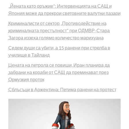
„Йената като оръжие“: Интервенцията на САЩ и
Япония може да прекрои световните валутни пазари
Криминалисти от сектор „Противодействие на
криминалната престъпност“ при ОДМВР-Стара
Загора иззеха голямо количество марихуана
Седем души са убити, а 15 ранени при стрелба в
училище в Тайланд
Цената на петрола се повиши, Иран планира да
забрани на кораби от САЩ да преминават през
Ормузкия проток
Сблъсъци в Аржентина: Петима ранени на протест