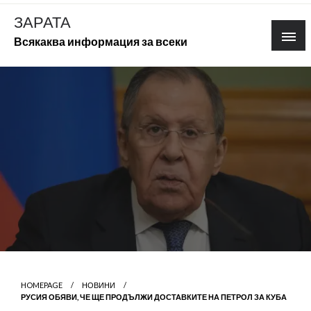
Skip
ЗАРАТА
to
Всякаква информация за всеки
content
HOMEPAGE
НОВИНИ
РУСИЯ ОБЯВИ, ЧЕ ЩЕ ПРОДЪЛЖИ ДОСТАВКИТЕ НА ПЕТРОЛ ЗА КУБА