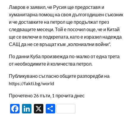
Лавров е заявил, че Русия ще предоставя и
хуманитарна помощ на своя дългогодишен съюзник
и че доставките на петрол ще продължат през
следващите месеци. Той е посочил още, че и Китай
ще се включи в подкрепата, като е изразил надежда
САЩ да не се връщат към „колониални войни“.
По данни Куба произвежда по-малко от една трета
от необходимите ѝ количества петрол.
Публикувано съгласно общите разпоредби на
https://fakti.bg/world
Прочетено 26 пъти, 1 прочита днес
Facebook
LinkedIn
X
Share