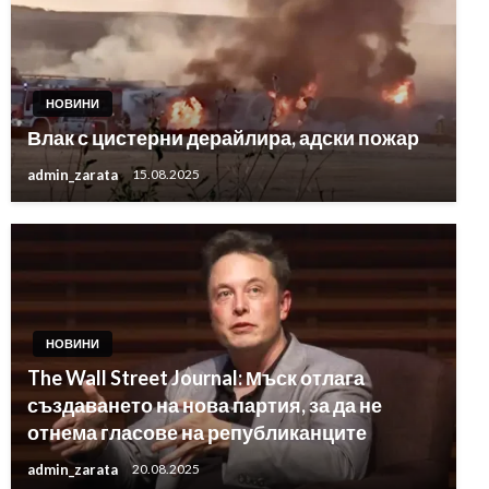
НОВИНИ
Влак с цистерни дерайлира, адски пожар
admin_zarata
15.08.2025
НОВИНИ
The Wall Street Journal: Мъск отлага
създаването на нова партия, за да не
отнема гласове на републиканците
admin_zarata
20.08.2025