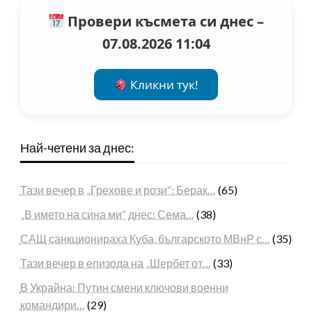
Провери късмета си днес –
07.08.2026 11:04
Кликни тук!
Най-четени за днес:
Тази вечер в „Грехове и рози“: Берак…
(65)
„В името на сина ми“ днес: Сема…
(38)
САЩ санкционираха Куба, българското МВнР с…
(35)
Тази вечер в епизода на „Шербет от…
(33)
В Украйна: Путин смени ключови военни
командири…
(29)