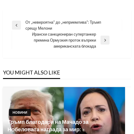
Навигация
От „невероятна“ до „неприемлива“: Тръмп
Previous
срещу Мелони
Post
Ирански санкциониран супертанкер
премина Ормузкия проток въпреки
Next
американската блокада
Post
YOU MIGHT ALSO LIKE
НОВИНИ
Тръмп благодари на Мачадо за
Нобеловата награда за мир: