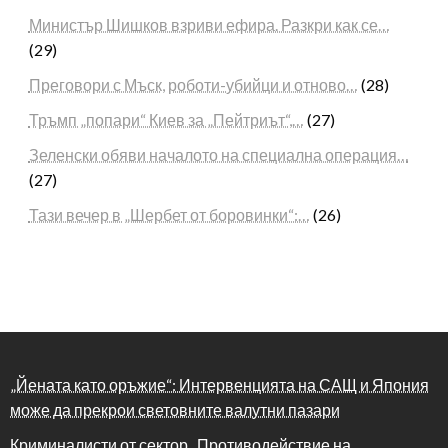
Министър Шишков взриви ефира. Разкри как се…
(29)
Преговори с Мъск, роботи-убийци и отново…
(28)
Тръмп „попари“ Киев за „Пейтриът“,…
(27)
Зеленски обяви началото на специална операция…
(27)
Тази вечер в „Шербет от боровинки“:…
(26)
„Йената като оръжие“: Интервенцията на САЩ и Япония
може да прекрои световните валутни пазари
Криминалисти от сектор „Противодействие на