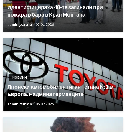
Идентифицираха 40-те загинали при
пожара в бара в Кран Монтана
admin_zarata
05.01.2026
НОВИНИ
Японски автомобилен гигант стана №1 в
Европа. Надмина германците
admin_zarata
06.09.2025