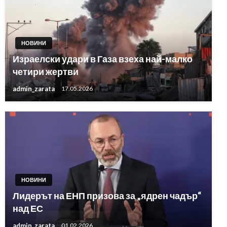
НОВИНИ
Израелски удари в Газа взеха най-малко
четири жертви
admin_zarata
17.05.2026
НОВИНИ
Лидерът на ЕНП призова за „ядрен чадър“
над ЕС
admin_zarata
01.02.2026