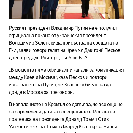
Руският президент Владимир Путин не е получил
официална покана от украинския президент
Володимир Зеленски да присъства на срещата на
Г-7 , заяви говорителят на Кремъл Дмитрий Песков
днес, предаде Ройтерс, съобщи БТА.
„В момента няма официални канали за комуникация
между Киев и Москва“, каза Песков и повтори
изказването на Путин, че Зеленски би могъл да
дойде в Москва за преговори.
В изявлението на Кремъл се допълва, че все още не
са определени дати за посещението в Москва на
пратеника на президента Доналд Тръмп Стив
Уиткоф и зетя на Тръмп Джаред Къшнър за мирни