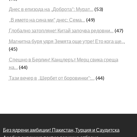
Днес в епизода на „Доброта“: Мурат…
(53)
„В името на сина ми“ днес: Сема…
(49)
Глобално затопляне! Китай започва редовни…
(47)
Магнитна буря удря Земята още утре! Ето кога ще…
(45)
Спешно в Берлин! Канцлерът Мерц свика среща
на…
(44)
Тази вечер в „Шербет от боровинки“:…
(44)
Без ядрени амбиции! Пакистан, Турция и Саудитска