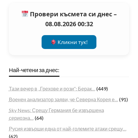
Провери късмета си днес –
08.08.2026 00:32
Кликни тук!
Най-четени за днес:
Тази вечер в „Грехове и рози“: Берак…
(449)
Военен анализатор заяви, че Северна Корея е…
(91)
Sky News: Срещу Германия бе извършена
сериозна…
(64)
Русия извърши една от най-големите атаки срещу…
(62)