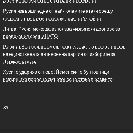
Арабия сключиха пакт за взаимна отбрана
Русия извърши една от най-големите атаки срещу
петролната и газовата индустрия на Украйна
Литва: Русия може да използва украински дронове за
провокация срещу НАТО
Руският Върховен съд ще разгледа иск за отстраняване
на единствената антивоенна партия от изборите за
Държавна дума
Хусите удариха отново! Йеменските бунтовници
извършиха поредна смъртоносна атака в рамките
39