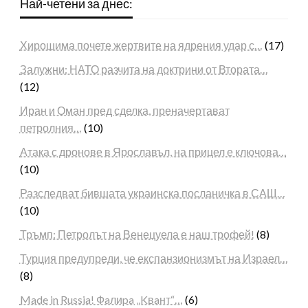
Най-четени за днес:
Хирошима почете жертвите на ядрения удар с…
(17)
Залужни: НАТО разчита на доктрини от Втората…
(12)
Иран и Оман пред сделка, преначертават
петролния…
(10)
Атака с дронове в Ярославъл, на прицел е ключова…
(10)
Разследват бившата украинска посланичка в САЩ…
(10)
Тръмп: Петролът на Венецуела е наш трофей!
(8)
Турция предупреди, че експанзионизмът на Израел…
(8)
Made in Russia! Фaлиpa „Kвaнт“…
(6)