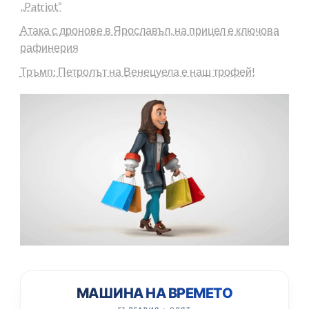
„Patriot“
Атака с дронове в Ярославъл, на прицел е ключова
рафинерия
Тръмп: Петролът на Венецуела е наш трофей!
МАШИНА НА ВРЕМЕТО