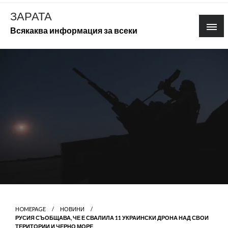
Skip
ЗАРАТА
to
Всякаква информация за всеки
content
HOMEPAGE
НОВИНИ
РУСИЯ СЪОБЩАВА, ЧЕ Е СВАЛИЛА 11 УКРАИНСКИ ДРОНА НАД СВОИ
ТЕРИТОРИИ И ЧЕРНО МОРЕ