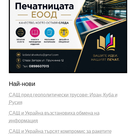
Най-нови
САЩ пред геополитически трусове: Иран, Куба и
Русия
САЩ и Украйна възстановиха обмена на
информация
САЩ и Украйна търсят компромис за ракетите