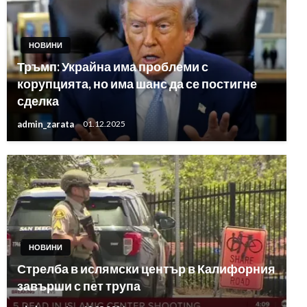
НОВИНИ
Тръмп: Украйна има проблеми с
корупцията, но има шанс да се постигне
сделка
admin_zarata
01.12.2025
НОВИНИ
Стрелба в ислямски център в Калифорния
завърши с пет трупа