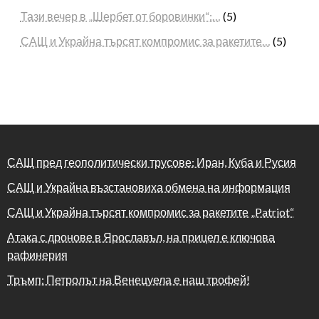
Тази вечер в „Шербет от боровинки“:…
(5)
САЩ и Украйна търсят компромис за ракетите…
(5)
САЩ пред геополитически трусове: Иран, Куба и Русия
САЩ и Украйна възстановиха обмена на информация
САЩ и Украйна търсят компромис за ракетите „Patriot“
Атака с дронове в Ярославъл, на прицел е ключова
рафинерия
Тръмп: Петролът на Венецуела е наш трофей!