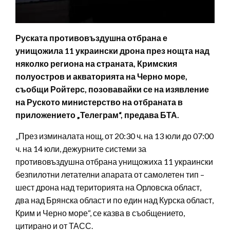
Руската противовъздушна отбрана е
унищожила 11 украински дрона през нощта над
няколко региона на страната, Кримския
полуостров и акваторията на Черно море,
съобщи Ройтерс, позовавайки се на изявление
на Руското министерство на отбраната в
приложението „Телеграм“, предава БТА.
„През изминалата нощ, от 20:30 ч. на 13 юли до 07:00
ч. на 14 юли, дежурните системи за
противовъздушна отбрана унищожиха 11 украински
безпилотни летателни апарата от самолетен тип –
шест дрона над територията на Орловска област,
два над Брянска област и по един над Курска област,
Крим и Черно море“, се казва в съобщението,
цитирано и от ТАСС.