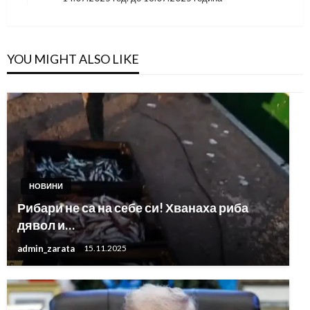
Post
YOU MIGHT ALSO LIKE
НОВИНИ
Рибари не са на себе си! Хванаха риба
дявол и…
admin_zarata
15.11.2025