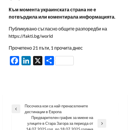
Към момента украинската страна не е
потвърдила или коментирала информацията.
Публикувано съгласно общите разпоредби на
https://fakti.bg/world
Прочетено 21 пъти, 1 прочита днес
Facebook
LinkedIn
X
Share
Навигация
Посочиха кои са най-пренаселените
Previous
дестинации в Европа
Post
Предварителен график за миене на
улиците в Стара Загора за периода от
Next
14.07.2025 год. до 18.07.2025 година