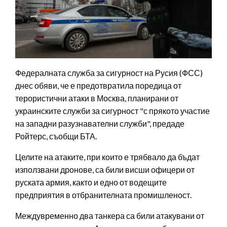
Федералната служба за сигурност на Русия (ФСС)
днес обяви, че е предотвратила поредица от
терористични атаки в Москва, планирани от
украинските служби за сигурност "с прякото участие
на западни разузнавателни служби", предаде
Ройтерс, съобщи БТА.
Целите на атаките, при които е трябвало да бъдат
използвани дронове, са били висши офицери от
руската армия, както и едно от водещите
предприятия в отбранителната промишленост.
Междувременно два танкера са били атакувани от