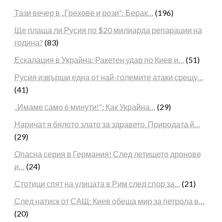
Тази вечер в „Грехове и рози“: Берак…
(196)
Ще плаща ли Русия по $20 милиарда репарации на
година?
(83)
Ескалация в Украйна: Ракетен удар по Киев и…
(51)
Русия извърши една от най-големите атаки срещу…
(41)
„Имаме само 6 минути!“: Как Украйна…
(29)
Наричат я бялото злато за здравето. Природата й…
(29)
Опасна серия в Германия! След летището дронове
и…
(24)
Стотици спят на улицата в Рим след спор за…
(21)
След натиск от САЩ: Киев обеща мир за петрола в…
(20)