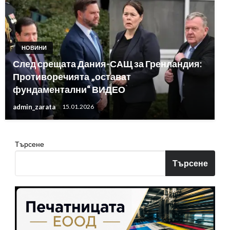
НОВИНИ
След срещата Дания-САЩ за Гренландия:
Противоречията „остават
фундаментални“ ВИДЕО
admin_zarata
15.01.2026
Търсене
Търсене