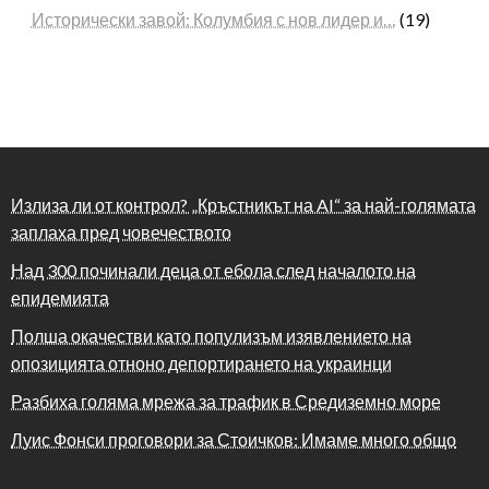
Исторически завой: Колумбия с нов лидер и…
(19)
Излиза ли от контрол? „Кръстникът на AI“ за най-голямата
заплаха пред човечеството
Над 300 починали деца от ебола след началото на
епидемията
Полша окачестви като популизъм изявлението на
опозицията отноно депортирането на украинци
Разбиха голяма мрежа за трафик в Средиземно море
Луис Фонси проговори за Стоичков: Имаме много общо