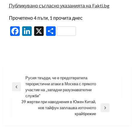
Публикувано съгласно указанията на Fakti.bg
Прочетено 4 пъти, 1 прочита днес
Facebook
LinkedIn
X
Share
Навигация
Русия твърди, че е предотвратила
терористични атаки в Москва с прякото
Previous
участие на „западни разузнавателни
Post
служби“
39 жертви при наводнения в Южен Китай,
нов тайфун заплашва източното
Next
крайбрежие
Post