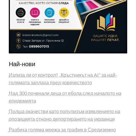
Най-нови
Излиза ли от контрол? „Кръстникът на AI“ за най-
голямата заплаха пред човечеството
Над 300 починали деца от ебола след началото на
епидемията
Полша окачестви като популизъм изявлението на
опозицията отноно депортирането на украинци
Разбиха голяма мрежа за трафик в Средиземно