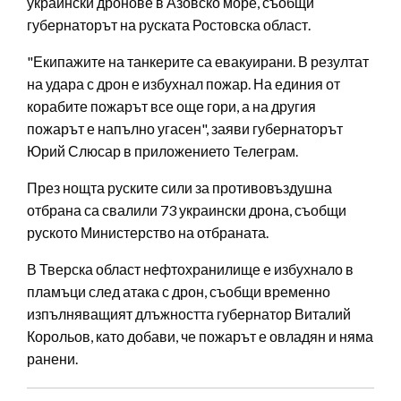
украински дронове в Азовско море, съобщи
губернаторът на руската Ростовска област.
"Екипажите на танкерите са евакуирани. В резултат
на удара с дрон е избухнал пожар. На единия от
корабите пожарът все още гори, а на другия
пожарът е напълно угасен", заяви губернаторът
Юрий Слюсар в приложението Teлеграм.
През нощта руските сили за противовъздушна
отбрана са свалили 73 украински дрона, съобщи
руското Министерство на отбраната.
В Тверска област нефтохранилище е избухнало в
пламъци след атака с дрон, съобщи временно
изпълняващият длъжността губернатор Виталий
Корольов, като добави, че пожарът е овладян и няма
ранени.