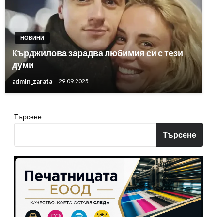
НОВИНИ
Кърджилова зарадва любимия си с тези
думи
admin_zarata
29.09.2025
Търсене
Търсене