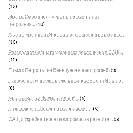
(12)
Иран и Оман пред сделка, преначертават
петролния…
(10)
Атака с дронове в Ярославъл, на прицел е ключова…
(10)
Разследват бившата украинска посланичка в САЩ…
(10)
Тръмп: Петролът на Венецуела е наш трофей!
(8)
Турция предупреди, че експанзионизмът на Израел…
(8)
Made in Russia! Фaлиpa „Kвaнт“…
(6)
Тази вечер в „Шербет от боровинки“:…
(5)
САЩ и Украйна търсят компромис за ракетите…
(5)