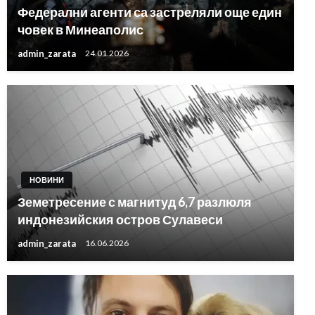
Федерални агенти са застреляли още един
човек в Минеаполис
admin_zarata
24.01.2026
НОВИНИ
Земетресение с магнитуд 6,7 разлюля
индонезийския остров Сулавеси
admin_zarata
16.06.2026