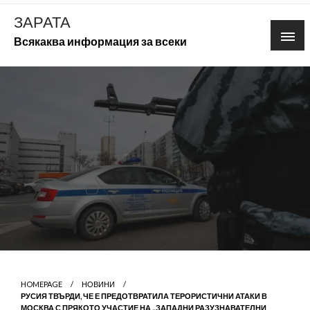
Skip
ЗАРАТА
to
Всякаква информация за всеки
content
HOMEPAGE
НОВИНИ
РУСИЯ ТВЪРДИ, ЧЕ Е ПРЕДОТВРАТИЛА ТЕРОРИСТИЧНИ АТАКИ В
МОСКВА С ПРЯКОТО УЧАСТИЕ НА „ЗАПАДНИ РАЗУЗНАВАТЕЛНИ