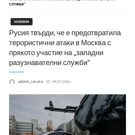
СЛУЖБИ“
НОВИНИ
Русия твърди, че е предотвратила
терористични атаки в Москва с
прякото участие на „западни
разузнавателни служби“
Posted
admin_zarata
09.07.2026
on