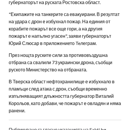
губернаторът на руската Ростовска област.
"Екипажите на танкерите са евакуирани. В резултат
на удара с дрон е избухнал пожар. На единия от
корабите пожарът все още гори, а на другия
пожарът е напълно угасен", заяви губернаторът
Юрий Слюсар в приложението Teлеграм.
През нощта руските сили за противовъздушна
отбрана са свалили 73 украински дрона, съобщи
руското Министерство на отбраната.
В Тверска област нефтохранилище е избухнало в
пламъци след атака с дрон, съобщи временно
изпълняващият длъжността губернатор Виталий
Корольов, като добави, че пожарът е овладян и няма
ранени.
Публикувано съгласно указанията на Fakti.bg