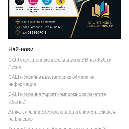
Най-нови
САЩ пред геополитически трусове: Иран, Куба и
Русия
САЩ и Украйна възстановиха обмена на
информация
САЩ и Украйна търсят компромис за ракетите
„Patriot“
Атака с дронове в Ярославъл, на прицел е ключова
рафинерия
Тръмп: Петролът на Венецуела е наш трофей!