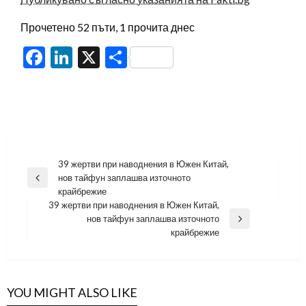
Прочетено 52 пъти, 1 прочита днес
Facebook
LinkedIn
X
Share
Навигация
39 жертви при наводнения в Южен Китай,
нов тайфун заплашва източното
Previous
крайбрежие
Post
39 жертви при наводнения в Южен Китай,
нов тайфун заплашва източното
Next
крайбрежие
Post
YOU MIGHT ALSO LIKE