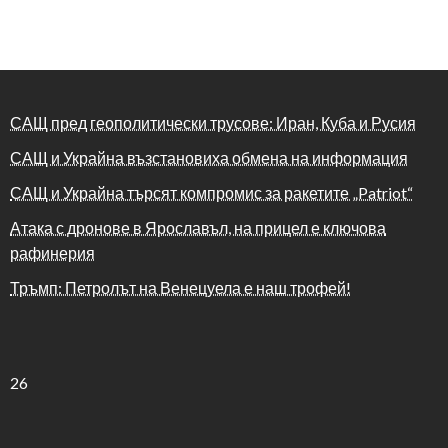
САЩ пред геополитически трусове: Иран, Куба и Русия
САЩ и Украйна възстановиха обмена на информация
САЩ и Украйна търсят компромис за ракетите „Patriot“
Атака с дронове в Ярославъл, на прицел е ключова
рафинерия
Тръмп: Петролът на Венецуела е наш трофей!
26