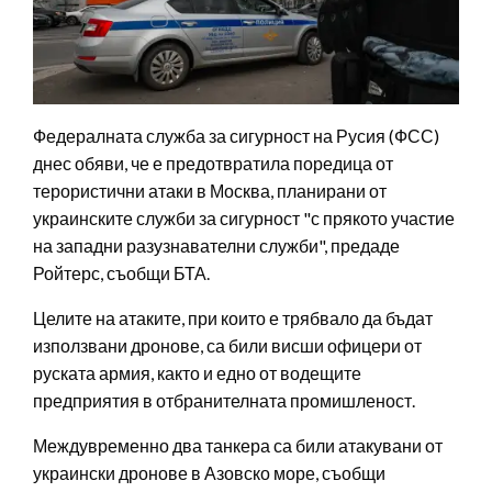
Федералната служба за сигурност на Русия (ФСС)
днес обяви, че е предотвратила поредица от
терористични атаки в Москва, планирани от
украинските служби за сигурност "с прякото участие
на западни разузнавателни служби", предаде
Ройтерс, съобщи БТА.
Целите на атаките, при които е трябвало да бъдат
използвани дронове, са били висши офицери от
руската армия, както и едно от водещите
предприятия в отбранителната промишленост.
Междувременно два танкера са били атакувани от
украински дронове в Азовско море, съобщи