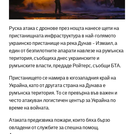
Руска атака с дронове през нощта нанесе щети на
пристанищната инфраструктура в най-голямото
украинско пристанище на река Дунав – Измаил, а
един от безпилотните апарати навлезе на румънска
територия, съобщиха днес украинските и
румънските власти, предаде Ройтерс, съобщи БТА.
Пристанището се намира в югозападния край на
Украйна, като от другата страна на Дунава е
румънска територия. То се превърна във важен и
често атакуван логистичен център за Украйна по
време на войната.
Атаката предизвика пожари, които бяха бързо
овладени от службите за спешна помощ.