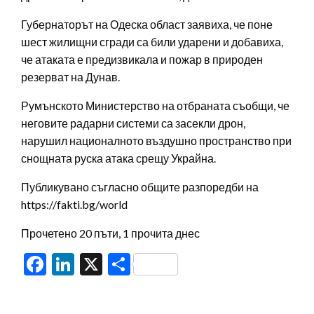
Губернаторът на Одеска област заявиха, че поне
шест жилищни сгради са били ударени и добавиха,
че атаката е предизвикала и пожар в природен
резерват на Дунав.
Румънското Министерство на отбраната съобщи, че
неговите радарни системи са засекли дрон,
нарушил националното въздушно пространство при
снощната руска атака срещу Украйна.
Публикувано съгласно общите разпоредби на
https://fakti.bg/world
Прочетено 20 пъти, 1 прочита днес
Facebook
LinkedIn
X
Share