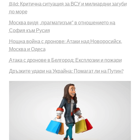
Bild: Критична ситуация за ВСУ и милиардни загуби
по море
Москва видя „прагматизъм“ в отношението на
София към Русия
Нощна война с дронове: Атаки над Новоросийск,
Москва и Одеса
Атака с дронове в Белгород: Експлозии и пожари
Дръзките удари на Украйна: Помагат ли на Путин?