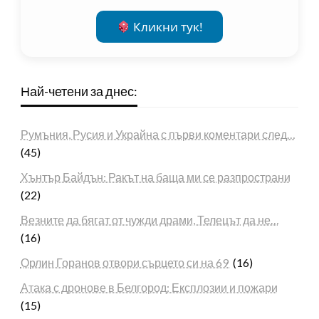
Кликни тук!
Най-четени за днес:
Румъния, Русия и Украйна с първи коментари след…
(45)
Хънтър Байдън: Ракът на баща ми се разпространи
(22)
Везните да бягат от чужди драми, Телецът да не…
(16)
Орлин Горанов отвори сърцето си на 69
(16)
Атака с дронове в Белгород: Експлозии и пожари
(15)