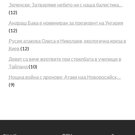
Зеленски: Затваряме небето ни с наша балистика…
(12)
Андраш Бака е номиниран за президент на Унгария
(12)
Русия атакува Одеса и Николаев, екологична криза в
Киев
(12)
Девет са вече жертвите при стрелбата в училище в
Тайланд
(10)
Нощна война с дронове: Атаки над Новоросийск,…
(9)