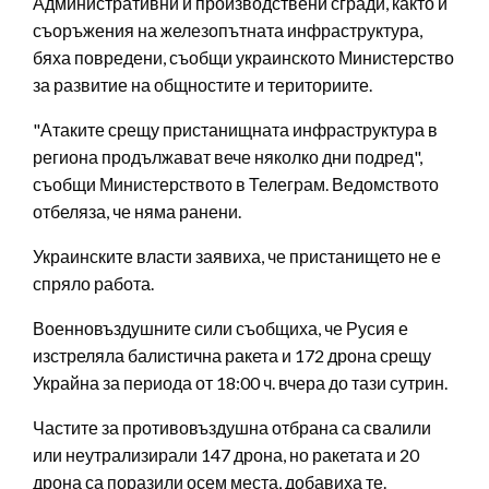
Административни и производствени сгради, както и
съоръжения на железопътната инфраструктура,
бяха повредени, съобщи украинското Министерство
за развитие на общностите и териториите.
"Атаките срещу пристанищната инфраструктура в
региона продължават вече няколко дни подред",
съобщи Министерството в Телеграм. Ведомството
отбеляза, че няма ранени.
Украинските власти заявиха, че пристанището не е
спряло работа.
Военновъздушните сили съобщиха, че Русия е
изстреляла балистична ракета и 172 дрона срещу
Украйна за периода от 18:00 ч. вчера до тази сутрин.
Частите за противовъздушна отбрана са свалили
или неутрализирали 147 дрона, но ракетата и 20
дрона са поразили осем места, добавиха те.