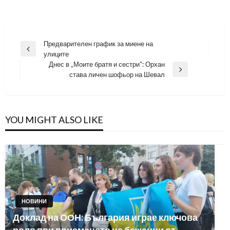
Навигация
Предварителен график за миене на
Previous
улиците
Post
Днес в „Моите братя и сестри“: Орхан
Next
става личен шофьор на Шевал
Post
YOU MIGHT ALSO LIKE
НОВИНИ
Доклад на ООН: България играе ключова