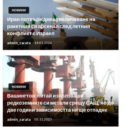
НОВИНИ
Иран потвърждава увеличаване на
ракетния си арсенал след летния
конфликт с Израел
admin_zarata
14.01.2026
НОВИНИ
Вашингтон: Китай използваше
редкоземните си метали срещу САЩ, но до
две години зависимостта ни ще отпадне
admin_zarata
03.11.2025