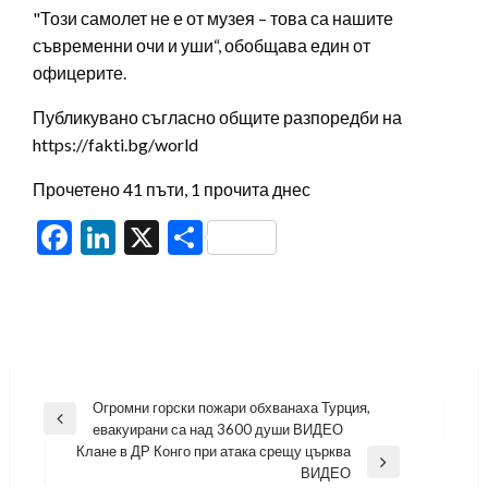
"Този самолет не е от музея – това са нашите
съвременни очи и уши“, обобщава един от
офицерите.
Публикувано съгласно общите разпоредби на
https://fakti.bg/world
Прочетено 41 пъти, 1 прочита днес
Facebook
LinkedIn
X
Share
Навигация
Огромни горски пожари обхванаха Турция,
Previous
евакуирани са над 3600 души ВИДЕО
Post
Клане в ДР Конго при атака срещу църква
Next
ВИДЕО