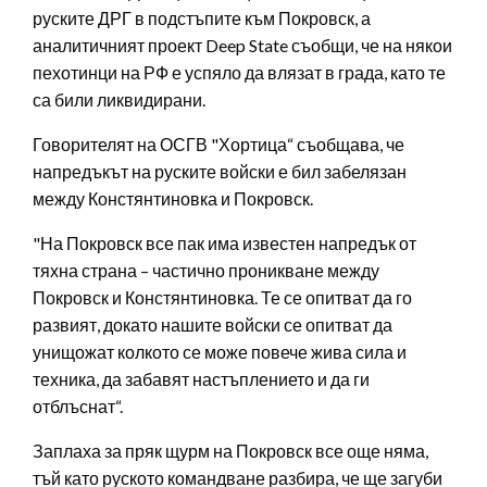
руските ДРГ в подстъпите към Покровск, а
аналитичният проект Deep State съобщи, че на някои
пехотинци на РФ е успяло да влязат в града, като те
са били ликвидирани.
Говорителят на ОСГВ "Хортица“ съобщава, че
напредъкът на руските войски е бил забелязан
между Констянтиновка и Покровск.
"На Покровск все пак има известен напредък от
тяхна страна – частично проникване между
Покровск и Констянтиновка. Те се опитват да го
развият, докато нашите войски се опитват да
унищожат колкото се може повече жива сила и
техника, да забавят настъплението и да ги
отблъснат“.
Заплаха за пряк щурм на Покровск все още няма,
тъй като руското командване разбира, че ще загуби