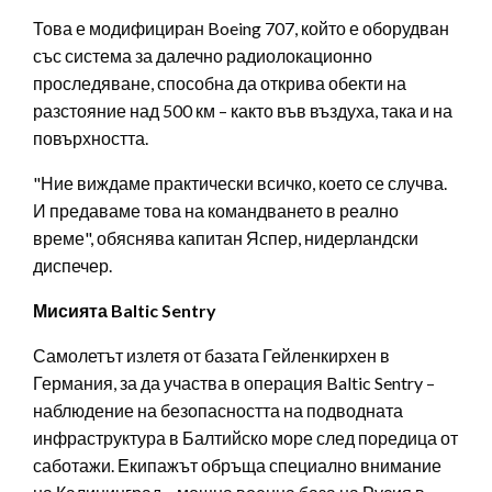
Това е модифициран Boeing 707, който е оборудван
със система за далечно радиолокационно
проследяване, способна да открива обекти на
разстояние над 500 км – както във въздуха, така и на
повърхността.
"Ние виждаме практически всичко, което се случва.
И предаваме това на командването в реално
време", обяснява капитан Яспер, нидерландски
диспечер.
Мисията Baltic Sentry
Самолетът излетя от базата Гейленкирхен в
Германия, за да участва в операция Baltic Sentry –
наблюдение на безопасността на подводната
инфраструктура в Балтийско море след поредица от
саботажи. Екипажът обръща специално внимание