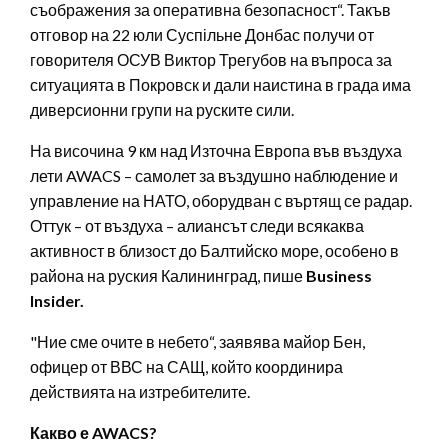
съображения за оперативна безопасност“. Такъв
отговор на 22 юли Суспільне Донбас получи от
говорителя ОСУВ Виктор Трегубов на въпроса за
ситуацията в Покровск и дали наистина в града има
диверсионни групи на руските сили.
На височина 9 км над Източна Европа във въздуха
лети AWACS – самолет за въздушно наблюдение и
управление на НАТО, оборудван с въртящ се радар.
Оттук – от въздуха – алиансът следи всякаква
активност в близост до Балтийско море, особено в
района на руския Калининград, пише
Business
Insider.
"Ние сме очите в небето“, заявява майор Бен,
офицер от ВВС на САЩ, който координира
действията на изтребителите.
Какво е AWACS?