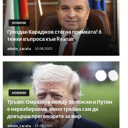
НОВИНИ
Гроздан Караджов стегна примката! 6
тежки въпроса към Ryanair
admin_zarata
10.08.2025
НОВИНИ
Тръмп: Омразата между Зеленски и Путин
е неразбираема. Явно трябва сам да
довърша преговорите за мир
admin_zarata
15.09.2025