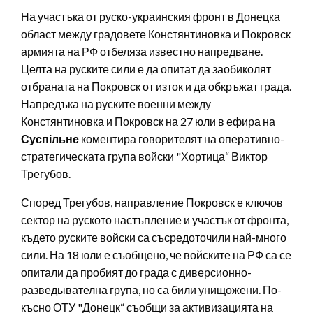
На участъка от руско-украинския фронт в Донецка
област между градовете Констянтиновка и Покровск
армията на РФ отбеляза известно напредване.
Целта на руските сили е да опитат да заобиколят
отбраната на Покровск от изток и да обкръжат града.
Напредъка на руските военни между
Констянтиновка и Покровск на 27 юли в ефира на
Суспільне
коментира говорителят на оперативно-
стратегическата група войски "Хортица“ Виктор
Трегубов.
Според Трегубов, направление Покровск е ключов
сектор на руското настъпление и участък от фронта,
където руските войски са съсредоточили най-много
сили. На 18 юли е съобщено, че войските на РФ са се
опитали да пробият до града с диверсионно-
разведывателна група, но са били унищожени. По-
късно ОТУ "Донецк“ съобщи за активизацията на