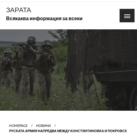
Skip
ЗАРАТА
to
Всякаква информация за всеки
content
HOMEPAGE
НОВИНИ
РУСКАТА АРМИЯ НАПРЕДВА МЕЖДУ КОНСТЯНТИНОВКА И ПОКРОВСК