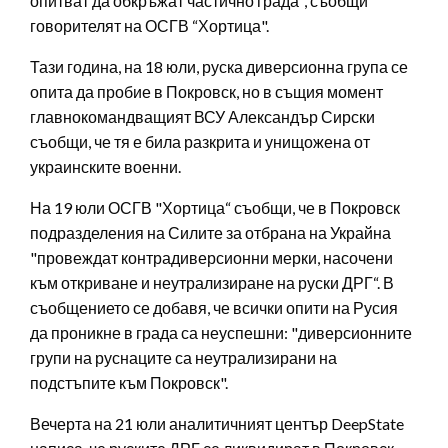
опитват да обкръжат частично града", съобщи
говорителят на ОСГВ “Хортица".
Тази година, на 18 юли, руска диверсионна група се
опита да пробие в Покровск, но в същия момент
главнокомандващият ВСУ Александър Сирски
съобщи, че тя е била разкрита и унищожена от
украинските военни.
На 19 юли ОСГВ "Хортица“ съобщи, че в Покровск
подразделения на Силите за отбрана на Украйна
"провеждат контрадиверсионни мерки, насочени
към откриване и неутрализиране на руски ДРГ“. В
съобщението се добавя, че всички опити на Русия
да проникне в града са неуспешни: "диверсионните
групи на руснаците са неутрализирани на
подстъпите към Покровск".
Вечерта на 21 юли аналитичният център DeepState