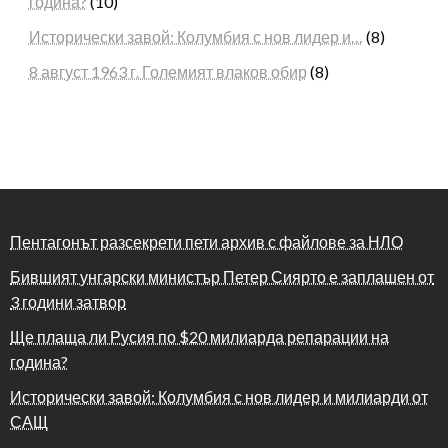
година?
(10)
Исторически завой: Колумбия с нов лидер и…
(8)
8 август 1963 г. Големият влаков обир
(8)
Пентагонът разсекрети пети архив с файлове за НЛО
Бившият унгарски министър Петер Сиярто е заплашен от
3 години затвор
Ще плаща ли Русия по $20 милиарда репарации на
година?
Исторически завой: Колумбия с нов лидер и милиарди от
САЩ