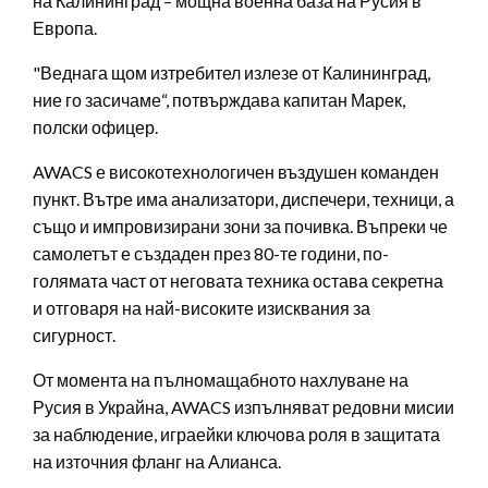
на Калининград – мощна военна база на Русия в
Европа.
"Веднага щом изтребител излезе от Калининград,
ние го засичаме“, потвърждава капитан Марек,
полски офицер.
AWACS е високотехнологичен въздушен команден
пункт. Вътре има анализатори, диспечери, техници, а
също и импровизирани зони за почивка. Въпреки че
самолетът е създаден през 80-те години, по-
голямата част от неговата техника остава секретна
и отговаря на най-високите изисквания за
сигурност.
От момента на пълномащабното нахлуване на
Русия в Украйна, AWACS изпълняват редовни мисии
за наблюдение, играейки ключова роля в защитата
на източния фланг на Алианса.