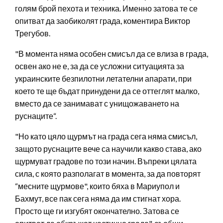
голям брой пехота и техника. Именно затова те се
опитват да заобиколят града, коментира Виктор
Трегубов.
"В момента няма особен смисъл да се влиза в града,
освен ако не е, за да се усложни ситуацията за
украинските безпилотни летателни апарати, при
което те ще бъдат принудени да се оттеглят малко,
вместо да се занимават с унищожаването на
руснаците“.
"Но като цяло щурмът на града сега няма смисъл,
защото руснаците вече са научили какво става, ако
щурмуват градове по този начин. Въпреки цялата
сила, с която разполагат в момента, за да повторят
“месните щурмове", които бяха в Мариупол и
Бахмут, все пак сега няма да им стигнат хора.
Просто ще ги изгубят окончателно. Затова се