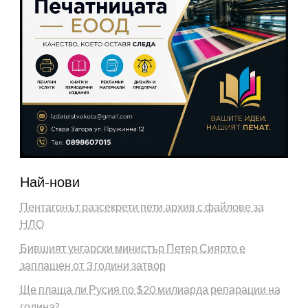
Най-нови
Пентагонът разсекрети пети архив с файлове за
НЛО
Бившият унгарски министър Петер Сиярто е
заплашен от 3 години затвор
Ще плаща ли Русия по $20 милиарда репарации на
година?