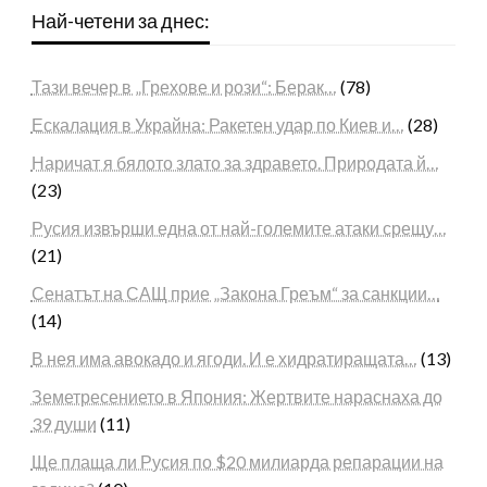
Най-четени за днес:
Тази вечер в „Грехове и рози“: Берак…
(78)
Ескалация в Украйна: Ракетен удар по Киев и…
(28)
Наричат я бялото злато за здравето. Природата й…
(23)
Русия извърши една от най-големите атаки срещу…
(21)
Сенатът на САЩ прие „Закона Греъм“ за санкции…
(14)
В нея има авокадо и ягоди. И е хидратиращата…
(13)
Земетресението в Япония: Жертвите нараснаха до
39 души
(11)
Ще плаща ли Русия по $20 милиарда репарации на