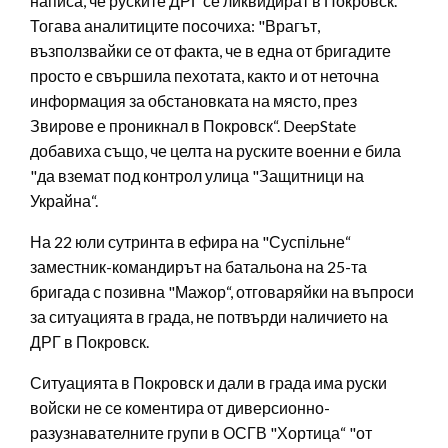
написа, че руските ДРГ се ликвидират в Покровск.
Тогава аналитиците посочиха: "Врагът,
възползвайки се от факта, че в една от бригадите
просто е свършила пехотата, както и от неточна
информация за обстановката на място, през
Звирове е проникнал в Покровск“. DeepState
добавиха също, че целта на руските военни е била
"да вземат под контрол улица "Защитници на
Украйна“.
На 22 юли сутринта в ефира на "Суспільне“
заместник-командирът на батальона на 25-та
бригада с позивна "Мажор“, отговаряйки на въпроси
за ситуацията в града, не потвърди наличието на
ДРГ в Покровск.
Ситуацията в Покровск и дали в града има руски
войски не се коментира от диверсионно-
разузнавателните групи в ОСГВ "Хортица“ "от