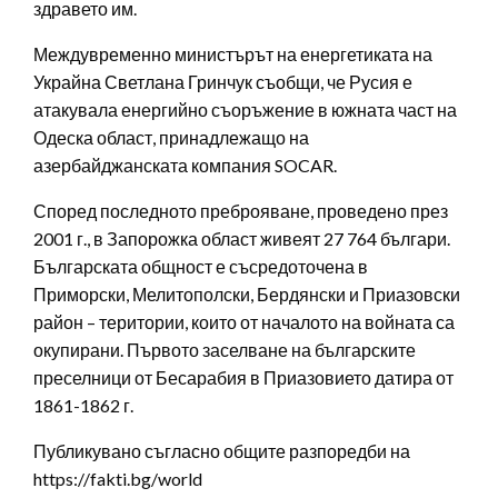
здравето им.
Междувременно министърът на енергетиката на
Украйна Светлана Гринчук съобщи, че Русия е
атакувала енергийно съоръжение в южната част на
Одеска област, принадлежащо на
азербайджанската компания SOCAR.
Според последното преброяване, проведено през
2001 г., в Запорожка област живеят 27 764 българи.
Българската общност е съсредоточена в
Приморски, Мелитополски, Бердянски и Приазовски
район – територии, които от началото на войната са
окупирани. Първото заселване на българските
преселници от Бесарабия в Приазовието датира от
1861-1862 г.
Публикувано съгласно общите разпоредби на
https://fakti.bg/world