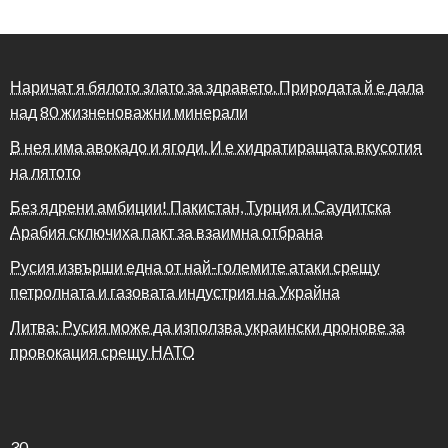
Наричат я бялото злато за здравето. Природата й е дала
над 80 жизненоважни минерали
В нея има авокадо и ягоди. И е хидратиращата вкусотия
на лятото
Без ядрени амбиции! Пакистан, Турция и Саудитска
Арабия сключиха пакт за взаимна отбрана
Русия извърши една от най-големите атаки срещу
петролната и газовата индустрия на Украйна
Литва: Русия може да използва украински дронове за
провокация срещу НАТО
30