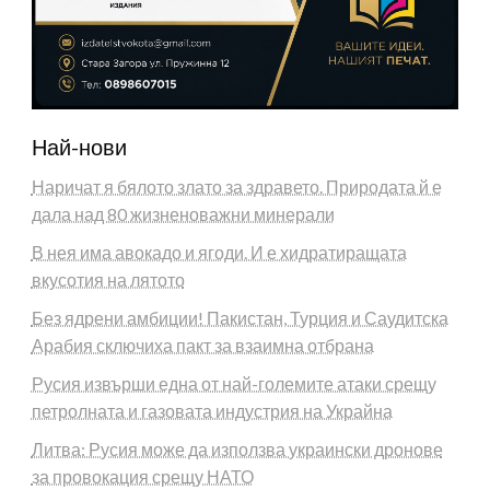
Най-нови
Наричат я бялото злато за здравето. Природата й е
дала над 80 жизненоважни минерали
В нея има авокадо и ягоди. И е хидратиращата
вкусотия на лятото
Без ядрени амбиции! Пакистан, Турция и Саудитска
Арабия сключиха пакт за взаимна отбрана
Русия извърши една от най-големите атаки срещу
петролната и газовата индустрия на Украйна
Литва: Русия може да използва украински дронове
за провокация срещу НАТО