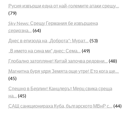
Русия извърши една от най-големите атаки срещу…
(79)
Sky News: Срещу Германия бе извършена
сериозна…
(64)
Днес в епизода на „Доброта“: Мурат…
(53)
„В името на сина ми“ днес: Сема…
(49)
Глобално затопляне! Китай започва редовни…
(48)
Магнитна буря удря Земята още утре! Ето кога ще…
(45)
Спешно в Берлин! Канцлерът Мерц свика среща
на…
(45)
САЩ санкционираха Куба, българското МВнР с…
(44)