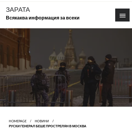
Skip
ЗАРАТА
to
Всякаква информация за всеки
content
HOMEPAGE
НОВИНИ
РУСКИ ГЕНЕРАЛ БЕШЕ ПРОСТРЕЛЯН В МОСКВА