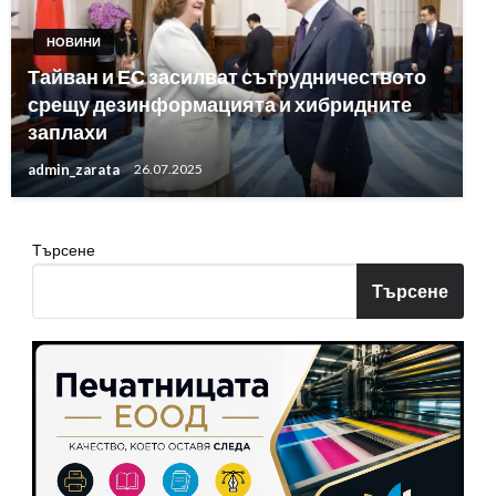
НОВИНИ
Тайван и ЕС засилват сътрудничеството
срещу дезинформацията и хибридните
заплахи
admin_zarata
26.07.2025
Търсене
Търсене