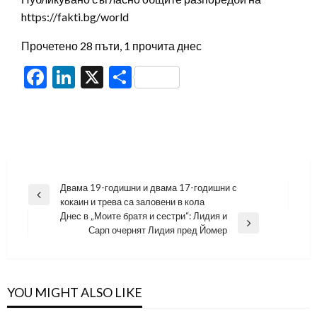
https://fakti.bg/world
Прочетено 28 пъти, 1 прочита днес
Facebook
LinkedIn
X
Share
Навигация
Двама 19-годишни и двама 17-годишни с
Previous
кокаин и трева са заловени в кола
Post
Днес в „Моите братя и сестри“: Лидия и
Next
Сарп очернят Лидия пред Йомер
Post
YOU MIGHT ALSO LIKE