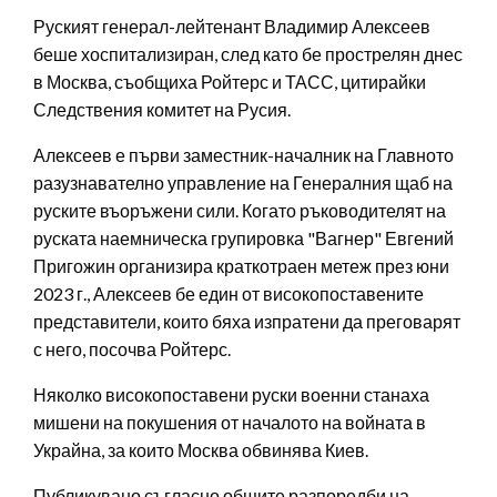
Руският генерал-лейтенант Владимир Алексеев
беше хоспитализиран, след като бе прострелян днес
в Москва, съобщиха Ройтерс и ТАСС, цитирайки
Следствения комитет на Русия.
Алексеев е първи заместник-началник на Главното
разузнавателно управление на Генералния щаб на
руските въоръжени сили. Когато ръководителят на
руската наемническа групировка "Вагнер" Евгений
Пригожин организира краткотраен метеж през юни
2023 г., Алексеев бе един от високопоставените
представители, които бяха изпратени да преговарят
с него, посочва Ройтерс.
Няколко високопоставени руски военни станаха
мишени на покушения от началото на войната в
Украйна, за които Москва обвинява Киев.
Публикувано съгласно общите разпоредби на