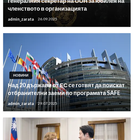
генералния секретар на ООН за юбилея на
членството в организацията
admin_zarata
26.09.2025
НОВИНИ
Над 20 държави от ЕС се готвят да поискат
отбранителни заеми по програмата SAFE
admin_zarata
29.07.2025