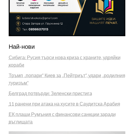
Най-нови
Сибига: Русия търси нова криза с храните, удряйки
кораби
Тръмп „попари“ Киев за „Пейтриът“, удари „родилния
туризъм“
Белград потвърди: Зеленски пристига
11 ранени при атака на хусите в Саудитска Арабия
ЕК плаши Румъния с финансови санкции заради
въглищата