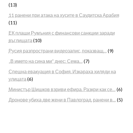
(13)
11 ранени при атака на хусите в Саудитска Арабия
(11)
ЕК плаши Румъния с финансови санкции заради
въглищата
(10)
Русия разпространи видеозапис, показващ…
(9)
„В името на сина ми“ днес: Сема…
(7)
Спешна евакуация в София. Изкараха хиляди на
улицата
(6)
Министър Шишков взриви ефира. Разкри как се…
(6)
Дронове убиха две жени в Павлоград, ранени в…
(5)