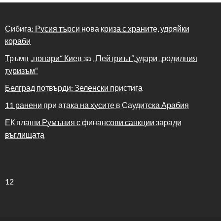
Сибига: Русия търси нова криза с храните, удряйки
кораби
Тръмп „попари“ Киев за „Пейтриът“, удари „родилния
туризъм“
Белград потвърди: Зеленски пристига
11 ранени при атака на хусите в Саудитска Арабия
ЕК плаши Румъния с финансови санкции заради
въглищата
12