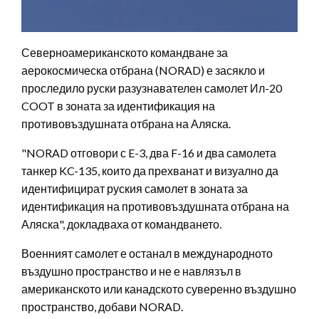
Северноамериканското командване за
аерокосмическа отбрана (NORAD) е засякло и
проследило руски разузнавателен самолет Ил-20
COOT в зоната за идентификация на
противовъздушната отбрана на Аляска.
"NORAD отговори с E-3, два F-16 и два самолета
танкер KC-135, които да прехванат и визуално да
идентифицират руския самолет в зоната за
идентификация на противовъздушната отбрана на
Аляска", докладваха от командването.
Военният самолет е останал в международното
въздушно пространство и не е навлязъл в
американското или канадското суверенно въздушно
пространство, добави NORAD.