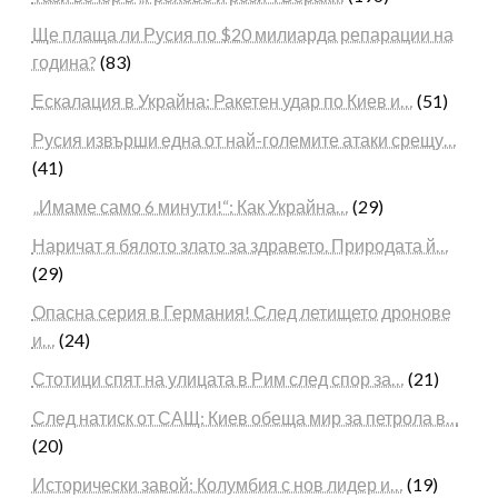
Ще плаща ли Русия по $20 милиарда репарации на
година?
(83)
Ескалация в Украйна: Ракетен удар по Киев и…
(51)
Русия извърши една от най-големите атаки срещу…
(41)
„Имаме само 6 минути!“: Как Украйна…
(29)
Наричат я бялото злато за здравето. Природата й…
(29)
Опасна серия в Германия! След летището дронове
и…
(24)
Стотици спят на улицата в Рим след спор за…
(21)
След натиск от САЩ: Киев обеща мир за петрола в…
(20)
Исторически завой: Колумбия с нов лидер и…
(19)