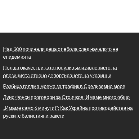
Над 300 починали деца от ебола след началото на
епидемията
Полша окачестви като популизъм изявлението на
опозицията отноно депортирането на украинци
Разбиха голяма мрежа за трафик в Средиземно море
Луис Фонси проговори за Стоичков: Имаме много общо
„Имаме само 6 минути!“: Как Украйна противодейства на
руските балистични ракети