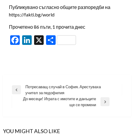
Публикувано съгласно общите разпоредби на
https://fakti.bg/world
Прочетено 86 пъти, 1 прочита днес
Facebook
LinkedIn
X
Share
Навигация
Потресаващ случай в София. Арестуваха
Previous
учител за педофилия
Post
До месеци! Играта с имотите и данъците
Next
ще се промени
Post
YOU MIGHT ALSO LIKE