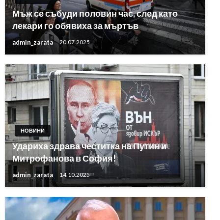
Мъж се събуди половин час, след като
лекари го обявиха за мъртъв
admin_zarata
20.07.2025
НОВИНИ
Удариха здрава честитка на Путин и
Митрофанова в София!
admin_zarata
14.10.2025