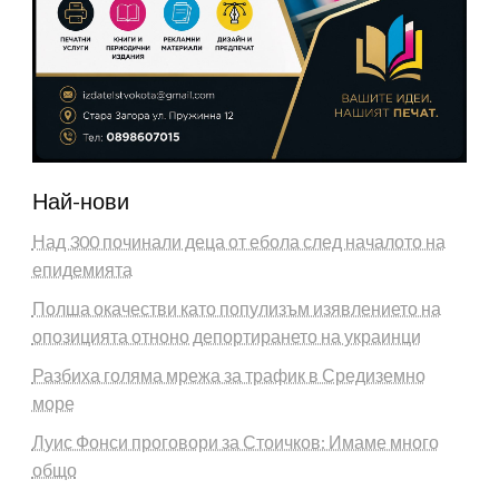
Най-нови
Над 300 починали деца от ебола след началото на
епидемията
Полша окачестви като популизъм изявлението на
опозицията отноно депортирането на украинци
Разбиха голяма мрежа за трафик в Средиземно
море
Луис Фонси проговори за Стоичков: Имаме много
общо