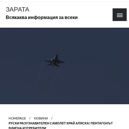
Skip
ЗАРАТА
to
Всякаква информация за всеки
content
HOMEPAGE
НОВИНИ
РУСКИ РАЗУЗНАВАТЕЛЕН САМОЛЕТ КРАЙ АЛЯСКА! ПЕНТАГОНЪТ
ВДИГНА ИЗТРЕБИТЕЛИ