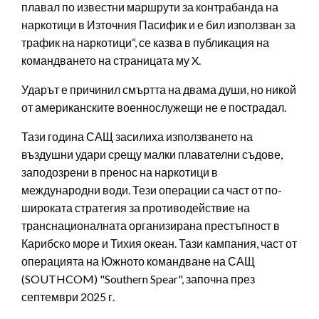
плавал по известни маршрути за контрабанда на
наркотици в Източния Пасифик и е бил използван за
трафик на наркотици“, се казва в публикация на
командването на страницата му X.
Ударът е причинил смъртта на двама души, но никой
от американските военнослужещи не е пострадал.
Тази година САЩ засилиха използването на
въздушни удари срещу малки плавателни съдове,
заподозрени в пренос на наркотици в
международни води. Тези операции са част от по-
широката стратегия за противодействие на
транснационалната организирана престъпност в
Карибско море и Тихия океан. Тази кампания, част от
операцията на Южното командване на САЩ
(SOUTHCOM) "Southern Spear", започна през
септември 2025 г.