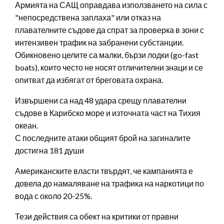
Армията на САЩ оправдава използването на сила с
"непосредствена заплаха" или отказ на
плавателните съдове да спрат за проверка в зони с
интензивен трафик на забранени субстанции.
Обикновено целите са малки, бързи лодки (go-fast
boats), които често не носят отличителни знаци и се
опитват да избягат от бреговата охрана.
Извършени са над 48 удара срещу плавателни
съдове в Карибско море и източната част на Тихия
океан.
С последните атаки общият брой на загиналите
достигна 181 души
Американските власти твърдят, че кампанията е
довела до намаляване на трафика на наркотици по
вода с около 20-25%.
Тези действия са обект на критики от правни