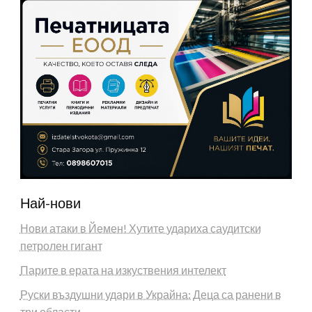
Най-нови
Нови атаки в Йемен! Хутите удариха саудитски
петролен гигант
Парите в ерата на изкуствения интелект
Руски въздушни удари в Украйна: Деца са ранени в
три области