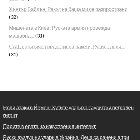
Хънтър Байдън: Ракът на баща ми се разпространи
(32)
Мишената е Киев! Руската армия провежда
мащабна…
(31)
САЩ с критичен недостиг на ракети, Русия следи…
(31)
Нови атаки в Йемен! Хутите удариха саудитски петролен
гигант
Парите в ерата на изкуствения интелект
Руски въздушни удари в Украйна: Деца са ранени в три