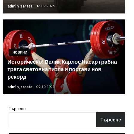
admin_zarata
16.09.2025
НОВИНИ
Историческо! Велик Карлос Насар грабна
трета световна титла и постави нов
рекорд
admin_zarata
09.10.2025
Търсене
Търсене