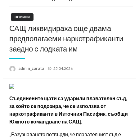
НОВИНИ
САЩ ликвидираха още двама
предполагаеми наркотрафиканти
заедно с лодката им
Posted
admin_zarata
25.04.2026
on
Съединените щати са ударили плавателен съд,
за който се подозира, че се използва от
наркотрафиканти в Източния Пасифик, съобщи
Южното командване на САЩ.
„Разузнаването потвърди, че плавателният съд е