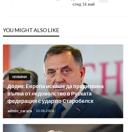
Next
след 16 май
Post
YOU MIGHT ALSO LIKE
НОВИНИ
Додик: Европа искаше да предизвика
вълна от недоволство в Руската
федерация с удар по Старобелск
admin_zarata
13.06.2026