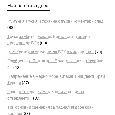
Най-четени за днес:
Румъния, Русия и Украйна с първи коментари след…
(88)
Точки за убити руснаци: Британската армия
предупреди ВСУ
(83)
Bild: Критична ситуация за ВСУ и милиардни…
(70)
Одобрено от Пентагона! Ердоган спасява Украйна
с…
(42)
Напрежение в Черно море: Опасни инциденти край
Турция
(37)
Говори Техеран: Имаме нови условия за
отварянето…
(37)
Три основни сценария за падналия дрон край
Кардам
(33)