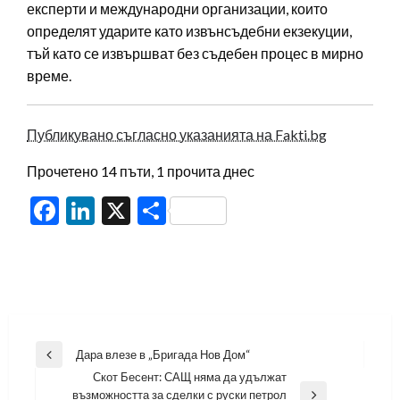
експерти и международни организации, които
определят ударите като извънсъдебни екзекуции,
тъй като се извършват без съдебен процес в мирно
време.
Публикувано съгласно указанията на Fakti.bg
Прочетено 14 пъти, 1 прочита днес
Facebook
LinkedIn
X
Share
Навигация
Дара влезе в „Бригада Нов Дом“
Previous
Скот Бесент: САЩ няма да удължат
Post
възможността за сделки с руски петрол