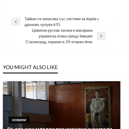
Навигация
Тайван се запасява със системи за борба с
Previous
дронове, купува 635
Post
Цивилен руснак загина в масирана
украинска атака срещу бившия
Next
Сталинград, поразен е 24-етажен блок
Post
YOU MIGHT ALSO LIKE
НОВИНИ