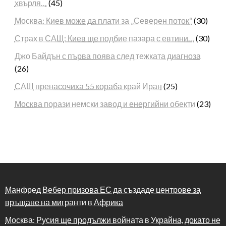
хвърля…
(45)
Москва: Киев може да плати за „Северен поток“
(30)
Страх в САЩ: Киев ще подбие пазара с евтини…
(30)
Джо Байдън с първа поява след тежката диагноза
(26)
САЩ пренасочиха 55 кораба край Иран
(25)
Москва порази немски завод и енергийни обекти
(23)
Манфред Вебер призова ЕС да създаде центрове за
връщане на мигранти в Африка
Москва: Русия ще продължи войната в Украйна, докато не