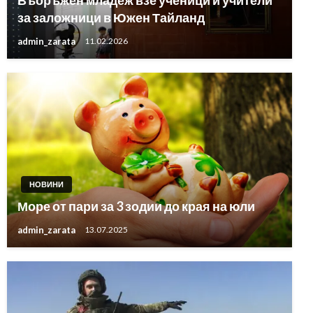
Въоръжен младеж взе ученици и учители
за заложници в Южен Тайланд
admin_zarata
11.02.2026
НОВИНИ
Море от пари за 3 зодии до края на юли
admin_zarata
13.07.2025