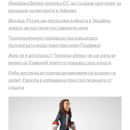
Манфред Вебер призова ЕС да създаде центрове за
връщане на мигранти в Африка
Москва: Русия ще продължи войната в Украйна,
докато не постигне поставените цели
Технологичните производства издърпаха
българската индустрия през юни (Графика)
Жив ли е аятолахът? Техеран обяви, че ще излъчи
видео на Хаменей, което го показва сред хората
Рейн достигна исторически минимум на водния си
дебит, Европа е изправена пред последиците от
сушата