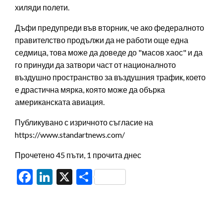
хиляди полети.
Дъфи предупреди във вторник, че ако федералното
правителство продължи да не работи още една
седмица, това може да доведе до "масов хаос" и да
го принуди да затвори част от националното
въздушно пространство за въздушния трафик, което
е драстична мярка, която може да обърка
американската авиация.
Публикувано с изричното съгласие на
https://www.standartnews.com/
Прочетено 45 пъти, 1 прочита днес
Facebook
LinkedIn
X
Share