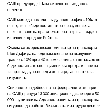
САЩ предупреди! Чака се нещо невиждано с
полетите
САЩ може да намалят въздушния трафик с 10% от
петък, ако не бъде постигнато споразумение за
прекратяване на правителствената криза, твърдят
източници, предаде Ройтерс.
Очаква се американският министър на транспорта
Шон Дъфи да нареди намаляване на въздушния
трафик с 10% през 40 големи летища от петък, ако не
бъде постигнато споразумение за прекратяване на
т. нар. шътдаун, според източници, запознати със
ситуацията.
Спирането на дейността на федералните агенции
на САЩ принуди 13 000 авиационни диспечери и 50
000 служители на Администрацията за транспортна
сигурност да работят без заплата и затрудни десетки