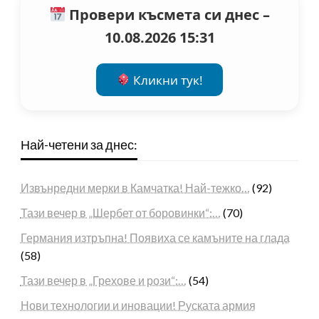
Провери късмета си днес –
10.08.2026 15:31
Кликни тук!
Най-четени за днес:
Извънредни мерки в Камчатка! Най-тежко…
(92)
Тази вечер в „Шербет от боровинки“:…
(70)
Германия изтръпна! Появиха се камъните на глада
(58)
Тази вечер в „Грехове и рози“:…
(54)
Нови технологии и иновации! Руската армия