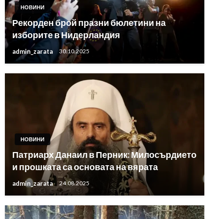
НОВИНИ
Рекорден брой празни бюлетини на
изборите в Нидерландия
admin_zarata
30.10.2025
НОВИНИ
Патриарх Данаил в Перник: Милосърдието
и прошката са основата на вярата
admin_zarata
24.08.2025