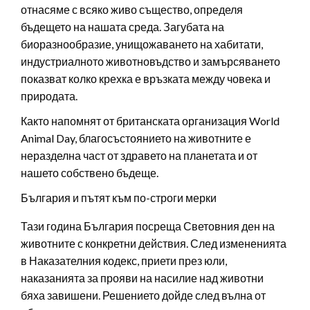
отнасяме с всяко живо същество, определя
бъдещето на нашата среда. Загубата на
биоразнообразие, унищожаването на хабитати,
индустриалното животновъдство и замърсяването
показват колко крехка е връзката между човека и
природата.
Както напомнят от британската организация World
Animal Day, благосъстоянието на животните е
неразделна част от здравето на планетата и от
нашето собствено бъдеще.
България и пътят към по-строги мерки
Тази година България посреща Световния ден на
животните с конкретни действия. След измененията
в Наказателния кодекс, приети през юли,
наказанията за прояви на насилие над животни
бяха завишени. Решението дойде след вълна от