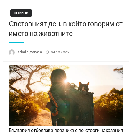
НОВИНИ
Световният ден, в който говорим от
името на животните
Posted
admin_zarata
04.10.2025
on
България отбелязва празника с по-строги наказания