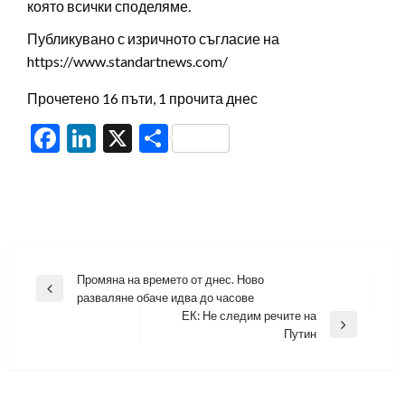
която всички споделяме.
Публикувано с изричното съгласие на
https://www.standartnews.com/
Прочетено 16 пъти, 1 прочита днес
Facebook
LinkedIn
X
Share
Навигация
Промяна на времето от днес. Ново
Previous
разваляне обаче идва до часове
Post
ЕК: Не следим речите на
Next
Путин
Post