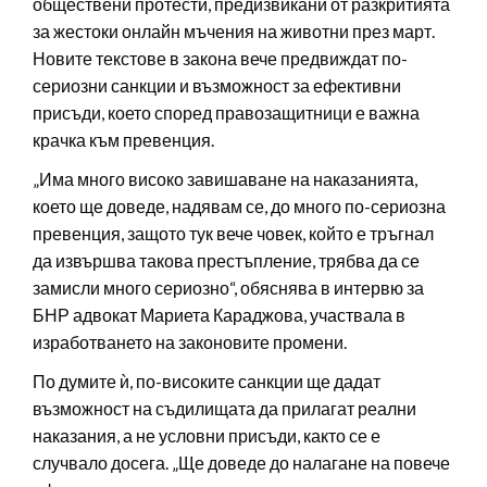
обществени протести, предизвикани от разкритията
за жестоки онлайн мъчения на животни през март.
Новите текстове в закона вече предвиждат по-
сериозни санкции и възможност за ефективни
присъди, което според правозащитници е важна
крачка към превенция.
„Има много високо завишаване на наказанията,
което ще доведе, надявам се, до много по-сериозна
превенция, защото тук вече човек, който е тръгнал
да извършва такова престъпление, трябва да се
замисли много сериозно“, обяснява в интервю за
БНР адвокат Мариета Караджова, участвала в
изработването на законовите промени.
По думите ѝ, по-високите санкции ще дадат
възможност на съдилищата да прилагат реални
наказания, а не условни присъди, както се е
случвало досега. „Ще доведе до налагане на повече