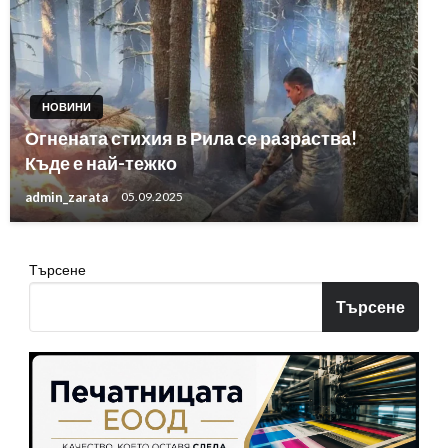
НОВИНИ
Огнената стихия в Рила се разраства!
Къде е най-тежко
admin_zarata
05.09.2025
Търсене
Търсене