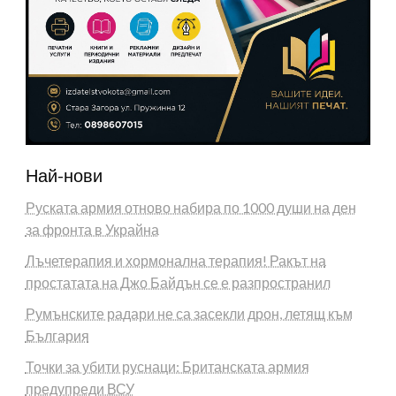
Най-нови
Руската армия отново набира по 1000 души на ден
за фронта в Украйна
Лъчетерапия и хормонална терапия! Ракът на
простатата на Джо Байдън се е разпространил
Румънските радари не са засекли дрон, летящ към
България
Точки за убити руснаци: Британската армия
предупреди ВСУ