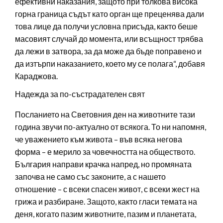
ефективни наказания, защото при толкова висока
горна граница съдът като орган ще преценява дали
това лице да получи условна присъда, както беше
масовият случай до момента, или всъщност трябва
да лежи в затвора, за да може да бъде поправено и
да изтърпи наказанието, което му се полага“, добавя
Караджова.
Надежда за по-състрадателен свят
Посланието на Световния ден на животните тази
година звучи по-актуално от всякога. То ни напомня,
че уважението към живота – във всяка негова
форма – е мерило за човечността на обществото.
България направи крачка напред, но промяната
започва не само със законите, а с нашето
отношение – с всеки спасен живот, с всеки жест на
грижа и разбиране. Защото, както гласи темата на
деня, когато пазим животните, пазим и планетата,