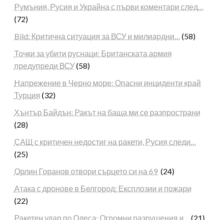
Румъния, Русия и Украйна с първи коментари след…
(72)
Bild: Критична ситуация за ВСУ и милиардни…
(58)
Точки за убити руснаци: Британската армия
предупреди ВСУ
(58)
Напрежение в Черно море: Опасни инциденти край
Турция
(32)
Хънтър Байдън: Ракът на баща ми се разпространи
(28)
САЩ с критичен недостиг на ракети, Русия следи…
(25)
Орлин Горанов отвори сърцето си на 69
(24)
Атака с дронове в Белгород: Експлозии и пожари
(22)
Ракетен удар по Одеса: Огромни разрушения и…
(21)