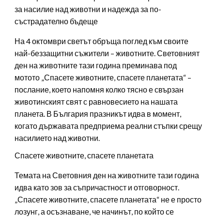
за насилие над животни и надежда за по-
състрадателно бъдеще
На 4 октомври светът обръща поглед към своите
най-беззащитни съжители – животните. Световният
ден на животните тази година преминава под
мотото „Спасете животните, спасете планетата“ –
послание, което напомня колко тясно е свързан
животинският свят с равновесието на нашата
планета. В България празникът идва в момент,
когато държавата предприема реални стъпки срещу
насилието над животни.
Спасете животните, спасете планетата
Темата на Световния ден на животните тази година
идва като зов за съпричастност и отговорност.
„Спасете животните, спасете планетата“ не е просто
лозунг, а осъзнаване, че начинът, по който се