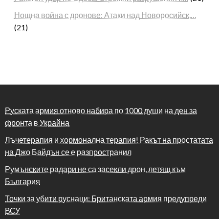
Нощна война с дронове: Атаки над Новоросийск,…
(21)
Руската армия отново набира по 1000 души на ден за
фронта в Украйна
Лъчетерапия и хормонална терапия! Ракът на простатата
на Джо Байдън се е разпространил
Румънските радари не са засекли дрон, летящ към
България
Точки за убити руснаци: Британската армия предупреди
ВСУ