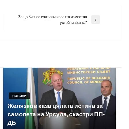
Защо бизнес издържливостта измества
Next
устойчивостта?
Post
НОВИНИ
Желязков каза цялата истина за
самолета на Урсула, скастри ПП-
ДБ