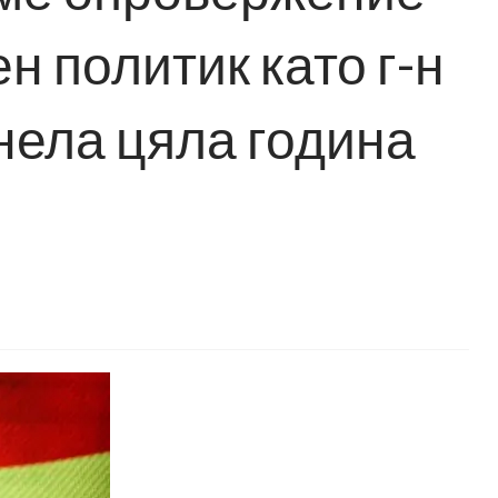
н политик като г-н
тнела цяла година