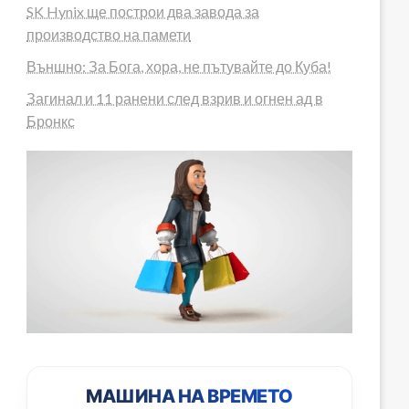
SK Hynix ще построи два завода за
производство на памети
Външно: За Бога, хора, не пътувайте до Куба!
Загинал и 11 ранени след взрив и огнен ад в
Бронкс
МАШИНА НА ВРЕМЕТО