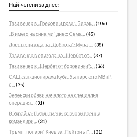
Най-четени за днес:
Тази вечер в „Грехове и рози“: Берак…
(106)
„В името на сина ми“ днес: Сема…
(45)
Днес в епизода на „Доброта“: Мурат…
(38)
Тази вечер в епизода на „Шербет от…
(37)
Тази вечер в „Шербет от боровинки“:…
(36)
САЩ санкционираха Куба, българското МВнР
с…
(35)
Зеленски обяви началото на специална
операция…
(31)
В Украйна: Путин смени ключови военни
командири…
(31)
Тръмп „попари“ Киев за „Пейтриът“,…
(31)