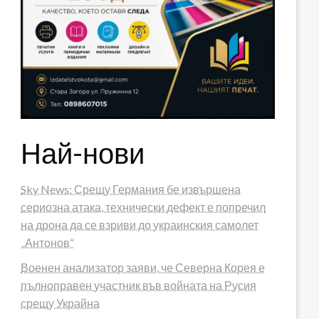
Най-нови
Sky News: Срещу Германия бе извършена
сериозна атака, технически дефект е попречил
на дрона да се взриви до украинския самолет
„Антонов“
Военен анализатор заяви, че Северна Корея е
пълноправен участник във войната на Русия
срещу Украйна