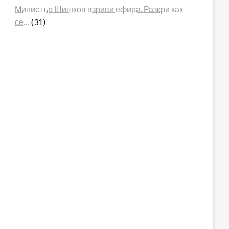
Министър Шишков взриви ефира. Разкри как
се…
(31)