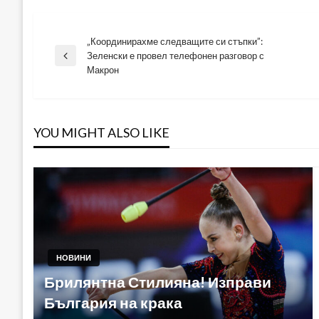
„Координирахме следващите си стъпки”:
Навигация
Зеленски е провел телефонен разговор с
Previous
Макрон
Post
YOU MIGHT ALSO LIKE
НОВИНИ
Брилянтна Стилияна! Изправи
България на крака