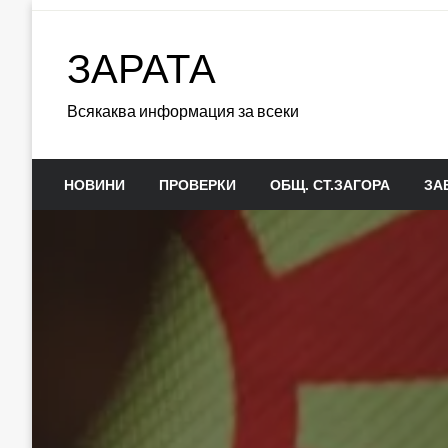
Skip
to
ЗАРАТА
content
Всякаква информация за всеки
НОВИНИ
ПРОВЕРКИ
ОБЩ. СТ.ЗАГОРА
ЗА