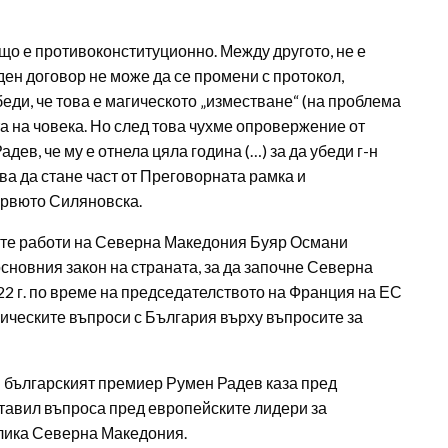
що е противоконституционно. Между другото, не е
ден договор не може да се промени с протокол,
беди, че това е магическото „изместване“ (на проблема
 на човека. Но след това чухме опровержение от
адев, че му е отнела цяла година (…) за да убеди г-н
ва да стане част от Преговорната рамка и
тервюто Силяновска.
ите работи на Северна Македония Буяр Османи
основния закон на страната, за да започне Северна
22 г. по време на председателството на Франция на ЕС
рическите въпроси с България върху въпросите за
 българският премиер Румен Радев каза пред
оставил въпроса пред европейските лидери за
блика Северна Македония.