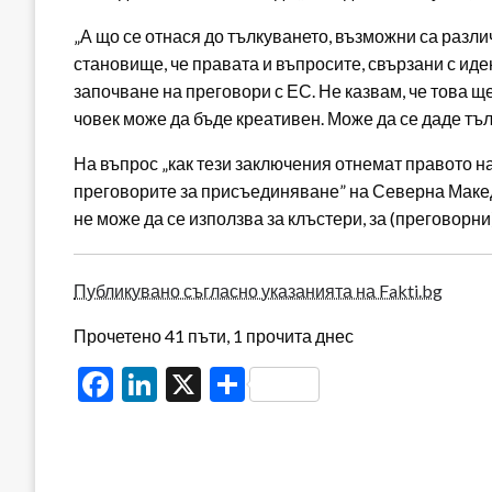
„А що се отнася до тълкуването, възможни са разл
становище, че правата и въпросите, свързани с иде
започване на преговори с ЕС. Не казвам, че това ще
човек може да бъде креативен. Може да се даде тъ
На въпрос „как тези заключения отнемат правото н
преговорите за присъединяване” на Северна Македо
не може да се използва за клъстери, за (преговорни)
Публикувано съгласно указанията на Fakti.bg
Прочетено 41 пъти, 1 прочита днес
Facebook
LinkedIn
X
Share