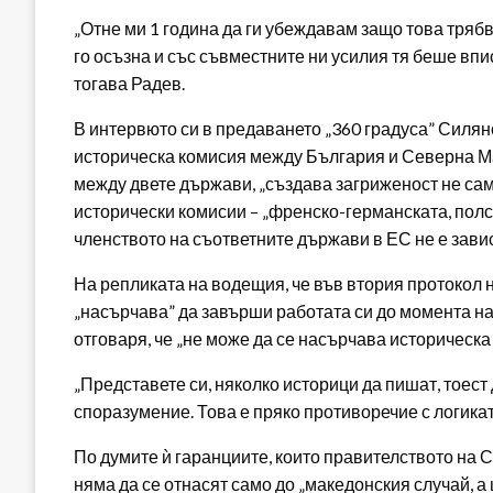
„Отне ми 1 година да ги убеждавам защо това тряб
го осъзна и със съвместните ни усилия тя беше впис
тогава Радев.
В интервюто си в предаването „360 градуса” Силян
историческа комисия между България и Северна Ма
между двете държави, „създава загриженост не са
исторически комисии – „френско-германската, полс
членството на съответните държави в ЕС не е завис
На репликата на водещия, че във втория протокол на
„насърчава” да завърши работата си до момента н
отговаря, че „не може да се насърчава историческа
„Представете си, няколко историци да пишат, тоест
споразумение. Това е пряко противоречие с логиката
По думите ѝ гаранциите, които правителството на 
няма да се отнасят само до „македонския случай, а