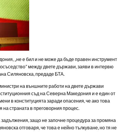
ония, „не е бил и не може да бъде правен инструмент
росъседство” между двете държави, заяви в интервю
ана Силяновска, предаде БТА.
 министри на външните работи на двете държави
нституционния съд на Северна Македония и е един от
ени в конституцията заради опасения, че ако това
 на страната в преговорния процес.
а задължения, защо не започне процедура за промяна
яновска отговаря, че това е нейно тълкуване, но тя не