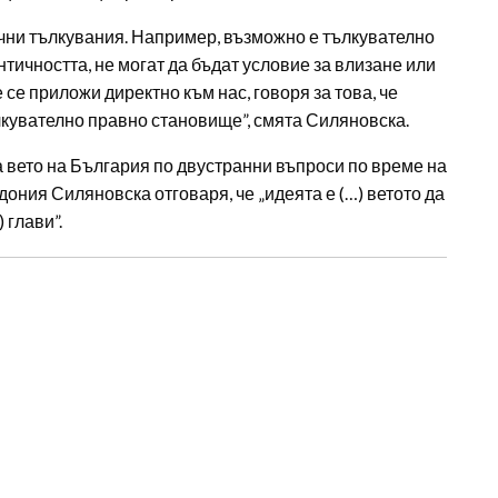
ични тълкувания. Например, възможно е тълкувателно
нтичността, не могат да бъдат условие за влизане или
 се приложи директно към нас, говоря за това, че
лкувателно правно становище”, смята Силяновска.
а вето на България по двустранни въпроси по време на
ния Силяновска отговаря, че „идеята е (…) ветото да
 глави”.