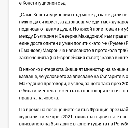
е Конституционен съд.
„Само Конституционният съд може да каже дали не
нужно да си юрист, за да знаеш, че един междунаро
подписан от двама души. Но някой прие това и ни у
между България и Северна Македония) към правата
един доста опитен и умен политик като г-н (Румен) Р
(Еманюел) Макрон, че написаното в протокола тряб
заключенията (на Европейския съвет)”, казва в ин
В няколко интервюта бившият министър на външн
казваше, че условието за вписване на българите в 
Македония преговори, е успех, защото така през 20
е била изместена тежестта на преговорите от исто
правата на човека.
По време на посещението си във Франция през май
журналисти, че през 2021 година за първи път е п
вписването на българите в конституцията на Репу