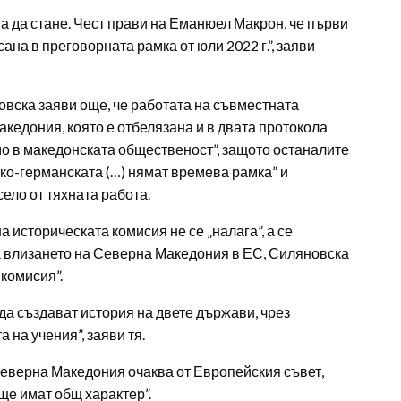
ва да стане. Чест прави на Еманюел Макрон, че първи
ана в преговорната рамка от юли 2022 г.”, заяви
овска заяви още, че работата на съвместната
кедония, която е отбелязана и в двата протокола
мо в македонската общественост”, защото останалите
ко-германската (…) нямат времева рамка” и
ело от тяхната работа.
 историческата комисия не се „налага”, а се
а влизането на Северна Македония в ЕС, Силяновска
 комисия”.
 да създават история на двете държави, чрез
 на учения”, заяви тя.
Северна Македония очаква от Европейския съвет,
 ще имат общ характер”.