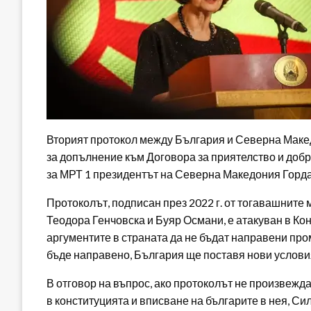
Вторият протокол между България и Северна Макед
за допълнение към Договора за приятелство и доб
за МРТ 1 президентът на Северна Македония Горд
Протоколът, подписан през 2022 г. от тогавашните
Теодора Генчовска и Буяр Османи, е атакуван в Ко
аргументите в страната да не бъдат направени пром
бъде направено, България ще поставя нови условия
В отговор на въпрос, ако протоколът не произвежд
в конституцията и вписване на българите в нея, Сил