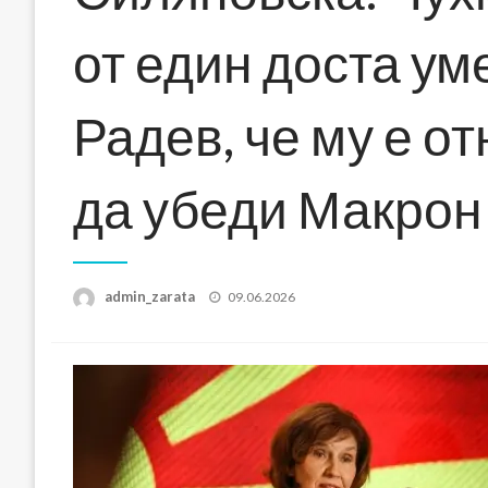
от един доста уме
Радев, че му е о
да убеди Макрон
Posted
admin_zarata
09.06.2026
on