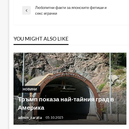
Любопитни факти за японските фетиши и
Навигация
Previous
секс играчки
Post
YOU MIGHT ALSO LIKE
НОВИНИ
Тръмп показа най-тайния град в
Америка
admin_zarata
05.10.2025