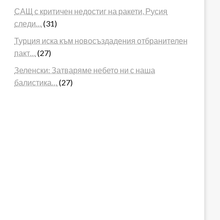
САЩ с критичен недостиг на ракети, Русия
следи…
(31)
Турция иска към новосъздадения отбранителен
пакт…
(27)
Зеленски: Затваряме небето ни с наша
балистика…
(27)