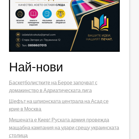
Най-нови
Баскетболистките на Берое започват с
домакинство в Адриатическата лига
Шефът на шпионската централа на Асад се
крие в Москва
Мишената е Киев! Руската армия провежда
мащабна кампания на удари срещу украинската
столица