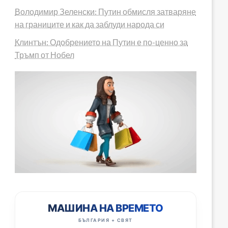
Володимир Зеленски: Путин обмисля затваряне
на границите и как да заблуди народа си
Клинтън: Одобрението на Путин е по-ценно за
Тръмп от Нобел
МАШИНА НА ВРЕМЕТО
БЪЛГАРИЯ + СВЯТ