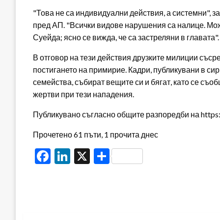
"Това не са индивидуални действия, а системни",
пред АП. "Всички видове нарушения са налице. Може
Суейда; ясно се вижда, че са застреляни в главата".
В отговор на тези действия друзките милиции съср
постигането на примирие. Кадри, публикувани в си
семейства, събират вещите си и бягат, като се съо
жертви при тези нападения.
Публикувано съгласно общите разпоредби на https:/
Прочетено 61 пъти, 1 прочита днес
Facebook
LinkedIn
X
Share