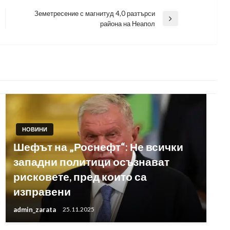
Земетресение с магнитуд 4,0 разтърси
Next
района на Неапол
Post
НОВИНИ
Шефът на „Роснефт“: Не всички
западни политици осъзнават
рисковете, пред които са
изправени
admin_zarata
25.11.2025