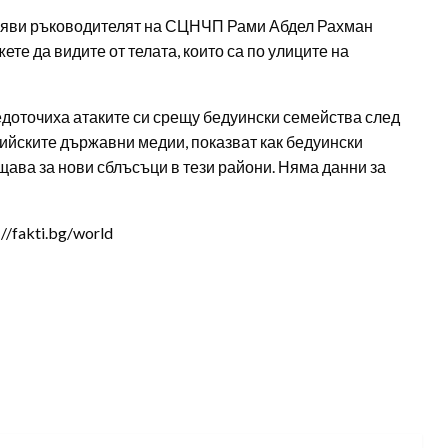
 заяви ръководителят на СЦНЧП Рами Абдел Рахман
те да видите от телата, които са по улиците на
едоточиха атаките си срещу бедуински семейства след
рийските държавни медии, показват как бедуински
бщава за нови сблъсъци в тези райони. Няма данни за
/fakti.bg/world