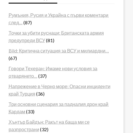
Румъния, Русия и Украйна с първи коментари
след…
(87)
Точки за убити руснаци: Британската армия
предупреди ВСУ
(81)
Bild: Критична ситуация за ВСУ и милиардни…
(67)
Говори Техеран: Имаме нови условия за
отварянето…
(37)
Напрежение в Черно море: Опасни инциденти
край Турция
(36)
Три основни сценария за падналия дрон край
Кардам
(33)
Хънтър Байдън: Ракът на баща ми се
разпространи
(32)