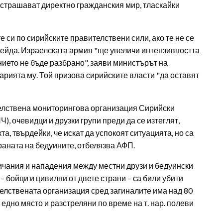
страшават директно гражданския мир, тласкайки
 си по сирийските правителствени сили, ако те не се
уейда. Израелската армия "ще увеличи интензивността
нието не бъде разбрано", заяви министърът на
арията му. Той призова сирийските власти "да оставят
елствена мониторингова организация Сирийски
, очевидци и друзки групи преди да се изтеглят,
а, твърдейки, че искат да успокоят ситуацията, но са
раната на бедуините, отбелязва АФП.
чания и нападения между местни друзи и бедуински
 бойци и цивилни от двете страни – са били убити
елствената организация сред загиналите има над 80
 едно място и разстреляни по време на т. нар. полеви