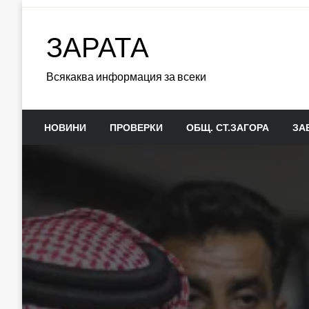
Skip
to
ЗАРАТА
content
Всякаква информация за всеки
НОВИНИ
ПРОВЕРКИ
ОБЩ. СТ.ЗАГОРА
ЗА