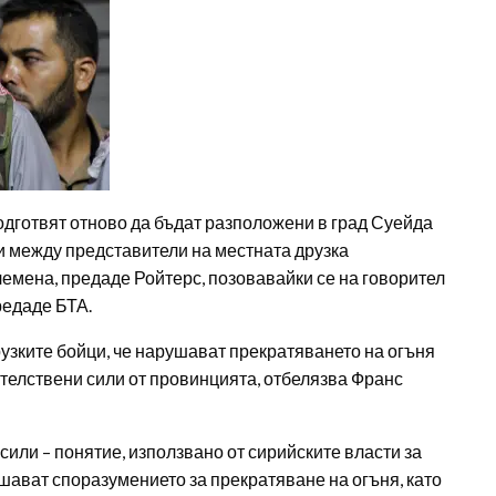
одготвят отново да бъдат разположени в град Суейда
и между представители на местната друзка
емена, предаде Ройтерс, позовавайки се на говорител
редаде БТА.
узките бойци, че нарушават прекратяването на огъня
ителствени сили от провинцията, отбелязва Франс
или – понятие, използвано от сирийските власти за
ушават споразумението за прекратяване на огъня, като