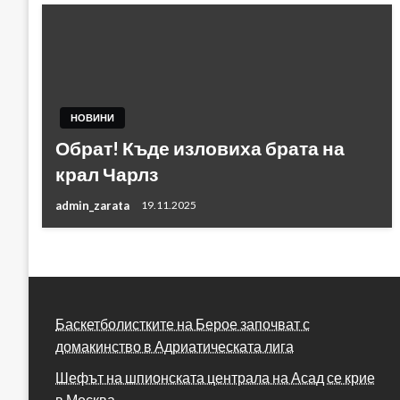
НОВИНИ
Обрат! Къде изловиха брата на
крал Чарлз
admin_zarata
19.11.2025
Баскетболистките на Берое започват с
домакинство в Адриатическата лига
Шефът на шпионската централа на Асад се крие
в Москва