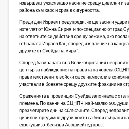
извършват ужасяващо насилие срещу цивилни и за
района към хаос и срив в сигурността.
Преди дни Израел предупреди, че ще засили ударите
изтеглят от Южна Сирия, и по-специално от град С
на ответните си действия срещу режима, ако посла
отбраната Израел Кац, според изявление на канцел
друзите от Суейда на мира".
Според базираната във Великобритания неправит
център за наблюдение на правата на човека (СЦНПЧ)
правителствените войски са се намесили в конфликт
участвали в боевете срещу друзките фракции на ст
Сраженията в провинция Суейда започнаха с отвли
племена. По данни на СЦНПЧ, най-малко 600 души –
през четирите дни на сблъсъците. Според неправит
цивилни, предимно друзи, които са били събрани на
екзекуции, отбелязва Асошиейтед прес.