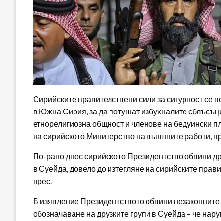
Сирийските правителствени сили за сигурност се п
в Южна Сирия, за да потушат избухналите сблъсъц
етнорелигиозна общност и членове на бедуински пл
на сирийското Минитерство на външните работи, п
По-рано днес сирийското Президентство обвини др
в Суейда, довело до изтегляне на сирийските прав
прес.
В изявление Президентството обвини незаконните с
обозначаване на друзките групи в Суейда – че нар